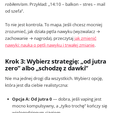
robiłem/am
. Przykład: „14:10 – balkon – stres – mail
od szefa”.
To nie jest kontrola. To mapa. Jeśli chcesz mocniej
zrozumieć, jak działa pętla nawyku (wyzwalacz →
zachowanie → nagroda), przeczytaj
jak zmienić
nawyki: nauka o pętli nawyku i trwałej zmianie
.
Krok 3: Wybierz strategię: „od jutra
zero” albo „schodzę z dawki”
Nie ma jednej drogi dla wszystkich. Wybierz opcję,
która jest dla ciebie realistyczna:
Opcja A: Od jutra 0
— dobra, jeśli vaping jest
mocno kompulsywny, a „tylko trochę” kończy się
wielogodzinnym ciągiem.