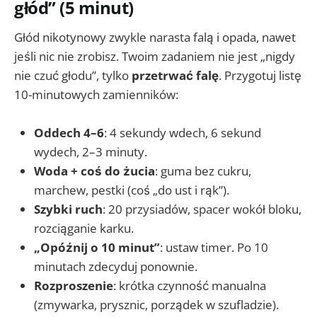
głód” (5 minut)
Głód nikotynowy zwykle narasta falą i opada, nawet
jeśli nic nie zrobisz. Twoim zadaniem nie jest „nigdy
nie czuć głodu”, tylko
przetrwać falę
. Przygotuj listę
10-minutowych zamienników:
Oddech 4–6
: 4 sekundy wdech, 6 sekund
wydech, 2–3 minuty.
Woda + coś do żucia
: guma bez cukru,
marchew, pestki (coś „do ust i rąk”).
Szybki ruch
: 20 przysiadów, spacer wokół bloku,
rozciąganie karku.
„Opóźnij o 10 minut”
: ustaw timer. Po 10
minutach zdecyduj ponownie.
Rozproszenie
: krótka czynność manualna
(zmywarka, prysznic, porządek w szufladzie).