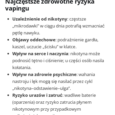
Najczęstsze zdrowotne ryzyka
vapingu
Uzależnienie od nikotyny
: częstsze
„mikrodawki” w ciągu dnia potrafią wzmacniać
pętlę nawyku.
Objawy oddechowe
: podrażnienie gardła,
kaszel, uczucie „ścisku” w klatce.
Wpływ na serce i naczynia
: nikotyna może
podnosić tętno i ciśnienie; u części osób nasila
kołatania.
Wpływ na zdrowie psychiczne
: wahania
nastroju i lęk mogą się nasilać przez cykl
„nikotyna–odstawienie–ulga”.
Ryzyko urazów i zatruć
: wadliwe baterie
(oparzenia) oraz ryzyko zatrucia płynem
nikotynowym przy przypadkowym