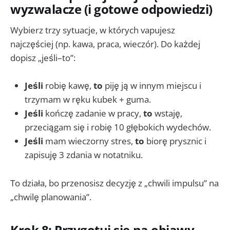
wyzwalacze (i gotowe odpowiedzi)
Wybierz trzy sytuacje, w których vapujesz
najczęściej (np. kawa, praca, wieczór). Do każdej
dopisz „jeśli–to”:
Jeśli
robię kawę,
to
piję ją w innym miejscu i
trzymam w ręku kubek + guma.
Jeśli
kończę zadanie w pracy,
to
wstaję,
przeciągam się i robię 10 głębokich wydechów.
Jeśli
mam wieczorny stres,
to
biorę prysznic i
zapisuję 3 zdania w notatniku.
To działa, bo przenosisz decyzję z „chwili impulsu” na
„chwilę planowania”.
Krok 8: Przygotuj się na objawy