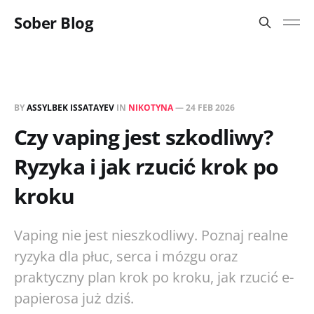
Sober Blog
BY
ASSYLBEK ISSATAYEV
IN
NIKOTYNA
—
24 FEB 2026
Czy vaping jest szkodliwy?
Ryzyka i jak rzucić krok po
kroku
Vaping nie jest nieszkodliwy. Poznaj realne
ryzyka dla płuc, serca i mózgu oraz
praktyczny plan krok po kroku, jak rzucić e-
papierosa już dziś.