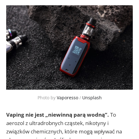
Photo by 
Vaporesso
 / 
Unsplash
Vaping nie jest „niewinną parą wodną”.
To
aerozol z ultradrobnych cząstek, nikotyny i
związków chemicznych, które mogą wpływać na