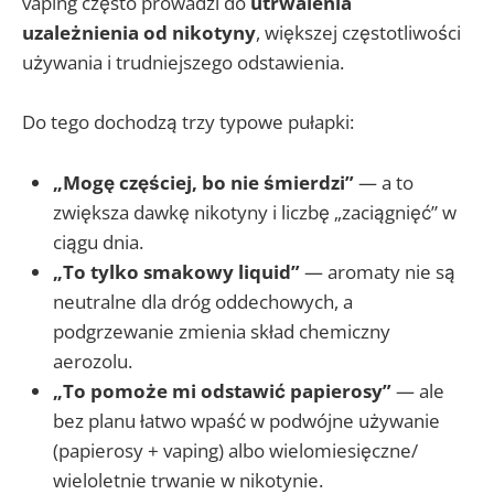
vaping często prowadzi do
utrwalenia
uzależnienia od nikotyny
, większej częstotliwości
używania i trudniejszego odstawienia.
Do tego dochodzą trzy typowe pułapki:
„Mogę częściej, bo nie śmierdzi”
— a to
zwiększa dawkę nikotyny i liczbę „zaciągnięć” w
ciągu dnia.
„To tylko smakowy liquid”
— aromaty nie są
neutralne dla dróg oddechowych, a
podgrzewanie zmienia skład chemiczny
aerozolu.
„To pomoże mi odstawić papierosy”
— ale
bez planu łatwo wpaść w podwójne używanie
(papierosy + vaping) albo wielomiesięczne/
wieloletnie trwanie w nikotynie.