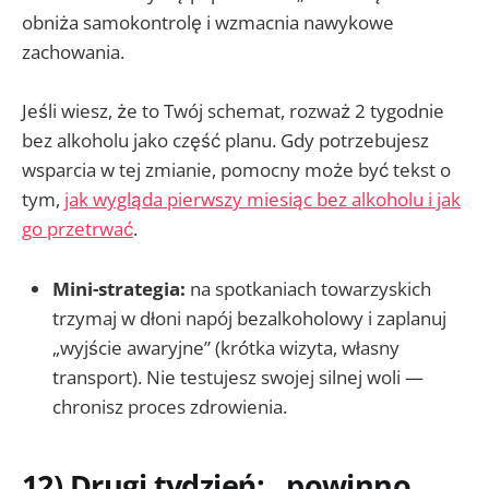
obniża samokontrolę i wzmacnia nawykowe
zachowania.
Jeśli wiesz, że to Twój schemat, rozważ 2 tygodnie
bez alkoholu jako część planu. Gdy potrzebujesz
wsparcia w tej zmianie, pomocny może być tekst o
tym,
jak wygląda pierwszy miesiąc bez alkoholu i jak
go przetrwać
.
Mini-strategia:
na spotkaniach towarzyskich
trzymaj w dłoni napój bezalkoholowy i zaplanuj
„wyjście awaryjne” (krótka wizyta, własny
transport). Nie testujesz swojej silnej woli —
chronisz proces zdrowienia.
12) Drugi tydzień: „powinno