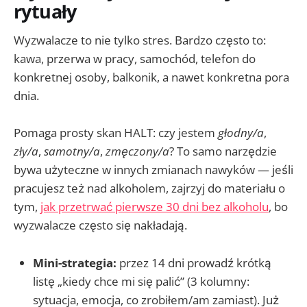
rytuały
Wyzwalacze to nie tylko stres. Bardzo często to:
kawa, przerwa w pracy, samochód, telefon do
konkretnej osoby, balkonik, a nawet konkretna pora
dnia.
Pomaga prosty skan HALT: czy jestem
głodny/a
,
zły/a
,
samotny/a
,
zmęczony/a
? To samo narzędzie
bywa użyteczne w innych zmianach nawyków — jeśli
pracujesz też nad alkoholem, zajrzyj do materiału o
tym,
jak przetrwać pierwsze 30 dni bez alkoholu
, bo
wyzwalacze często się nakładają.
Mini-strategia:
przez 14 dni prowadź krótką
listę „kiedy chce mi się palić” (3 kolumny:
sytuacja, emocja, co zrobiłem/am zamiast). Już