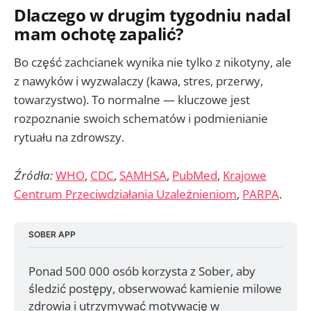
Dlaczego w drugim tygodniu nadal
mam ochotę zapalić?
Bo część zachcianek wynika nie tylko z nikotyny, ale
z nawyków i wyzwalaczy (kawa, stres, przerwy,
towarzystwo). To normalne — kluczowe jest
rozpoznanie swoich schematów i podmienianie
rytuału na zdrowszy.
Źródła:
WHO
,
CDC
,
SAMHSA
,
PubMed
,
Krajowe
Centrum Przeciwdziałania Uzależnieniom
,
PARPA
.
SOBER APP
Ponad 500 000 osób korzysta z Sober, aby 
śledzić postępy, obserwować kamienie milowe 
zdrowia i utrzymywać motywację w 