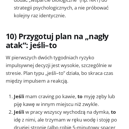
strategii psychologicznych, a nie próbować
kolejny raz identycznie.
10) Przygotuj plan na „nagły
atak”: jeśli–to
W pierwszych dwóch tygodniach ryzyko
impulsywnej decyzji jest wysokie, szczególnie w
stresie. Plan typu „jeśli–to” działa, bo skraca czas
między impulsem a reakcją.
Jeśli
mam craving po kawie,
to
myję zęby lub
piję kawę w innym miejscu niż zwykle.
Jeśli
w pracy wszyscy wychodzą na dymka,
to
idę z nimi, ale trzymam w ręku wodę i stoję po
drugiej stronie (albo robię 5-minutowy spacer