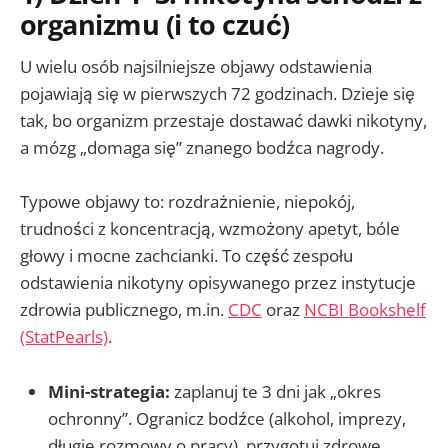
organizmu (i to czuć)
U wielu osób najsilniejsze objawy odstawienia
pojawiają się w pierwszych 72 godzinach. Dzieje się
tak, bo organizm przestaje dostawać dawki nikotyny,
a mózg „domaga się” znanego bodźca nagrody.
Typowe objawy to: rozdrażnienie, niepokój,
trudności z koncentracją, wzmożony apetyt, bóle
głowy i mocne zachcianki. To część zespołu
odstawienia nikotyny opisywanego przez instytucje
zdrowia publicznego, m.in.
CDC
oraz
NCBI Bookshelf
(StatPearls)
.
Mini-strategia:
zaplanuj te 3 dni jak „okres
ochronny”. Ogranicz bodźce (alkohol, imprezy,
długie rozmowy o pracy), przygotuj zdrowe