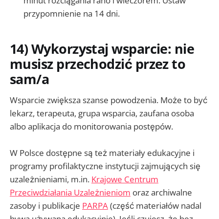
minut rozciągania rano i wieczorem. Ustaw
przypomnienie na 14 dni.
14) Wykorzystaj wsparcie: nie
musisz przechodzić przez to
sam/a
Wsparcie zwiększa szanse powodzenia. Może to być
lekarz, terapeuta, grupa wsparcia, zaufana osoba
albo aplikacja do monitorowania postępów.
W Polsce dostępne są też materiały edukacyjne i
programy profilaktyczne instytucji zajmujących się
uzależnieniami, m.in.
Krajowe Centrum
Przeciwdziałania Uzależnieniom
oraz archiwalne
zasoby i publikacje
PARPA
(część materiałów nadal
bywa używana edukacyjnie). Jeśli czujesz, że bez