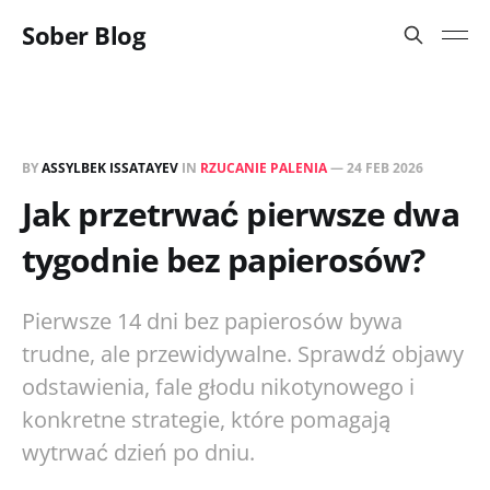
Sober Blog
BY
ASSYLBEK ISSATAYEV
IN
RZUCANIE PALENIA
—
24 FEB 2026
Jak przetrwać pierwsze dwa
tygodnie bez papierosów?
Pierwsze 14 dni bez papierosów bywa
trudne, ale przewidywalne. Sprawdź objawy
odstawienia, fale głodu nikotynowego i
konkretne strategie, które pomagają
wytrwać dzień po dniu.