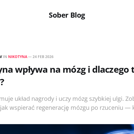
Sober Blog
EV
IN
NIKOTYNA
—
24 FEB 2026
yna wpływa na mózg i dlaczego 
?
muje układ nagrody i uczy mózg szybkiej ulgi. Z
i jak wspierać regenerację mózgu po rzuceniu — 