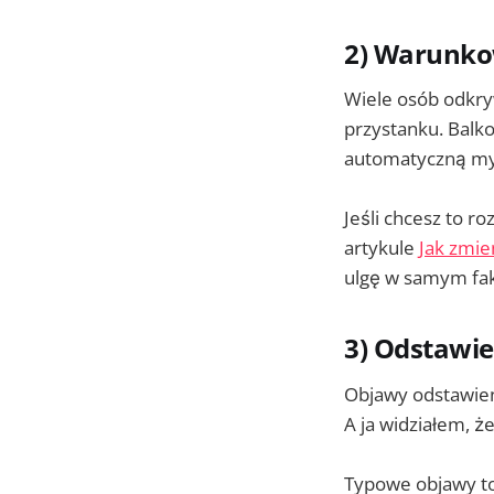
2) Warunko
Wiele osób odkry
przystanku. Balk
automatyczną myś
Jeśli chcesz to r
artykule
Jak zmie
ulgę w samym fakc
3) Odstawie
Objawy odstawieni
A ja widziałem, ż
Typowe objawy to