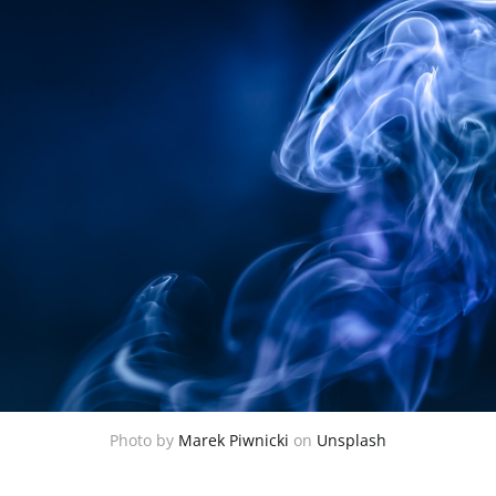
Photo by
Marek Piwnicki
on
Unsplash