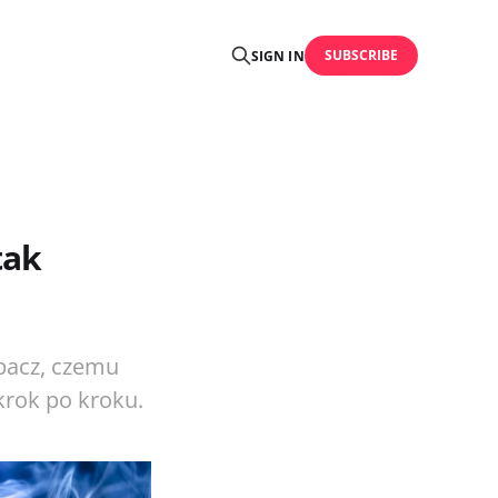
SUBSCRIBE
SIGN IN
tak
obacz, czemu
krok po kroku.