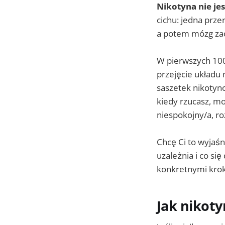
Nikotyna nie je
cichu: jedna prze
a potem mózg zac
W pierwszych 100
przejęcie układu
saszetek nikotyno
kiedy rzucasz, mo
niespokojny/a, ro
Chcę Ci to wyjaśn
uzależnia i co si
konkretnymi krok
Jak nikot