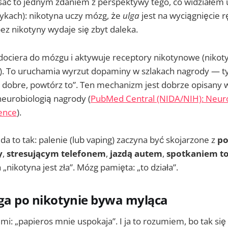
sać to jednym zdaniem z perspektywy tego, co widziałem u 
ykach): nikotyna uczy mózg, że
ulga
jest na wyciągnięcie r
bez nikotyny wydaje się zbyt daleka.
dociera do mózgu i aktywuje receptory nikotynowe (niko
). To uruchamia wyrzut dopaminy w szlakach nagrody — t
o dobre, powtórz to”. Ten mechanizm jest dobrze opisany 
neurobiologią nagrody (
PubMed Central (NIDA/NIH): Neuro
ence
).
a to tak: palenie (lub vaping) zaczyna być skojarzone z
po
y
,
stresującym telefonem
,
jazdą autem
,
spotkaniem t
„nikotyna jest zła”. Mózg pamięta: „to działa”.
ga po nikotynie bywa myląca
i: „papieros mnie uspokaja”. I ja to rozumiem, bo tak się