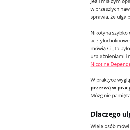
Jeśli miałbym opi
w przeszłych naw
sprawia, że ulga 
Nikotyna szybko 
acetylocholinowe
mówią Ci „to był
uzależnieniami i 
Nicotine Depend
W praktyce wygląd
przerwą w prac
Mózg nie pamięta 
Dlaczego ul
Wiele osób mówi m