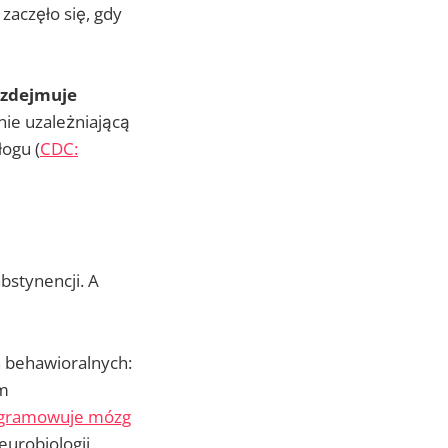
zaczęło się, gdy
zdejmuje
nie uzależniającą
ogu (
CDC:
bstynencji. A
h behawioralnych:
zm
rogramowuje mózg
eurobiologii