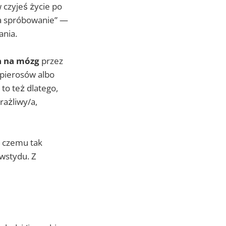
 czyjeś życie po
na spróbowanie” —
ania.
a na mózg
przez
apierosów albo
to też dlatego,
rażliwy/a,
, czemu tak
 wstydu. Z