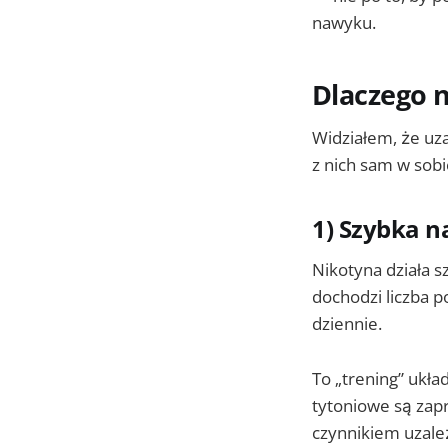
nawyku.
Dlaczego 
Widziałem, że uz
z nich sam w sobi
1) Szybka n
Nikotyna działa s
dochodzi liczba p
dziennie.
To „trening” ukł
tytoniowe są zap
czynnikiem uzale