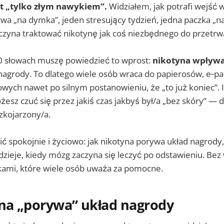
st „tylko złym nawykiem”.
Widziałem, jak potrafi wejść w
rwa „na dymka”, jeden stresujący tydzień, jedna paczka „
zyna traktować nikotynę jak coś niezbędnego do przetrw
 słowach muszę powiedzieć to wprost:
nikotyna wpływ
 nagrody. To dlatego wiele osób wraca do papierosów, e‑p
wych nawet po silnym postanowieniu, że „to już koniec”. I 
żesz czuć się przez jakiś czas jakbyś był/a „bez skóry” — d
zkojarzony/a.
ić spokojnie i życiowo: jak nikotyna porywa układ nagrody
ę dzieje, kiedy mózg zaczyna się leczyć po odstawieniu. Bez
ami, które wiele osób uważa za pomocne.
yna „porywa” układ nagrody