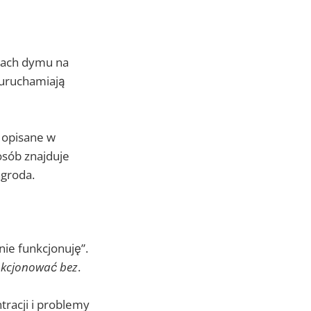
pach dymu na
 uruchamiają
e opisane w
osób znajduje
agroda.
nie funkcjonuję”.
unkcjonować bez
.
tracji i problemy