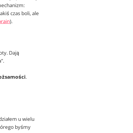
 mechanizm:
kiś czas boli, ale
brain
).
ty. Dają
”.
ożsamości
.
działem u wielu
którego byśmy