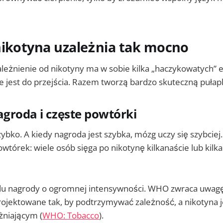
nikotyna uzależnia tak mocno
ależnienie od nikotyny ma w sobie kilka „haczykowatych”
e jest do przejścia. Razem tworzą bardzo skuteczną pułap
agroda i częste powtórki
zybko. A kiedy nagroda jest szybka, mózg uczy się szybciej
owtórek: wiele osób sięga po nikotynę kilkanaście lub kilka
adu nagrody o ogromnej intensywności. WHO zwraca uwagę
rojektowane tak, by podtrzymywać zależność, a nikotyna 
żniającym (
WHO: Tobacco
).