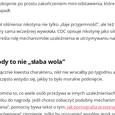
pokojenie po prostu zakończeniem mini‑odstawienia, które 
spadł.
lśnienia: nikotyna nie tylko „daje przyjemność”, ale też
óry sama wcześniej wywołała. CDC opisuje nikotynę jako sil
kreśla rolę mechanizmów uzależnienia w utrzymywaniu nał
dy to nie „słaba wola”
ącznie kwestia charakteru, nikt nie wracałby po tygodniu a
często wstydzi się, jakby to było moralne potknięcie.
pomina to, co wiele osób przeżywa w innych uzależnieniac
rótu do nagrody. Jeśli chcesz zobaczyć podobny mechani
nia”, pomocny bywa tekst o tym,
jak pornografia przep
orównywać cierpienie, tylko by zrozumieć wspólny język n