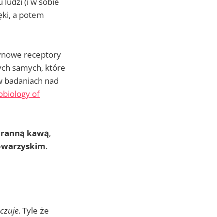
ludzi (i w sobie
ęki, a potem
tynowe receptory
ych samych, które
w badaniach nad
biology of
ranną kawą
,
owarzyskim
.
czuje
. Tyle że