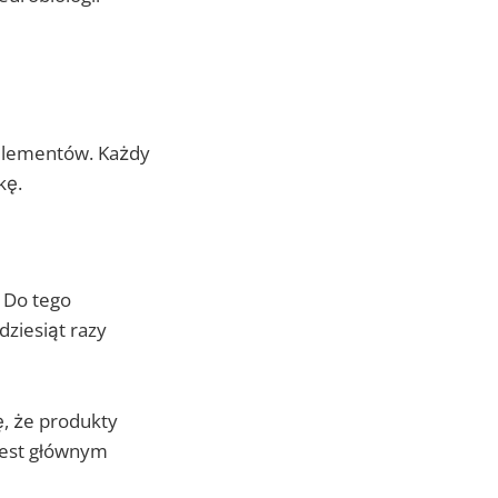
 elementów. Każdy
kę.
. Do tego
dziesiąt razy
, że produkty
jest głównym