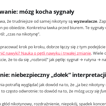
wanie: mózg kocha sygnały
wa, że trudniejsze od samej nikotyny są
wyzwalacze
. Za
on po obiedzie. Konkretna ławka przed biurem. Te sygnały
l: „czas na nikotynę”.
ozpracować krok po kroku, dobrze łączy się z tym podejści
nić nawyki? Nauka o pętli nawyku i trwałej zmianie
. Wiele 
ie, że to da się „rozbroić” jak pętlę: sygnał → rutyna → n
nie: niebezpieczny „dołek” interpretacji
a potrafią wyglądać jak dowód na to, że „ja bez nikotyny 
e to często odwrotnie: to dowód na to, że mózg
uczy się f
 głód nikotynowy, rozdrażnienie, niepokój, spadek koncen