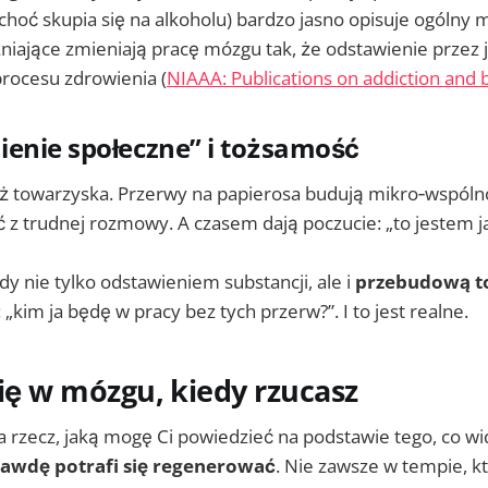
choć skupia się na alkoholu) bardzo jasno opisuje ogólny
niające zmieniają pracę mózgu tak, że odstawienie przez ja
rocesu zdrowienia (
NIAAA: Publications on addiction and 
enie społeczne” i tożsamość
ż towarzyska. Przerwy na papierosa budują mikro‑wspólno
ć z trudnej rozmowy. A czasem dają poczucie: „to jestem ja
dy nie tylko odstawieniem substancji, ale i
przebudową t
„kim ja będę w pracy bez tych przerw?”. I to jest realne.
się w mózgu, kiedy rzucasz
a rzecz, jaką mogę Ci powiedzieć na podstawie tego, co wi
awdę potrafi się regenerować
. Nie zawsze w tempie, 