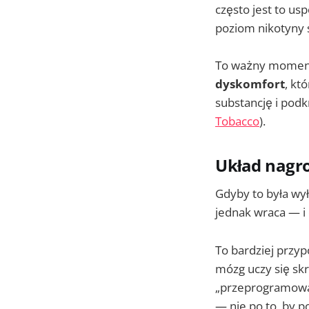
często jest to us
poziom nikotyny 
To ważny moment o
dyskomfort
, kt
substancję i pod
Tobacco
).
Układ nagro
Gdyby to była wył
jednak wraca — i 
To bardziej przy
mózg uczy się sk
„przeprogramowa
— nie po to, by p