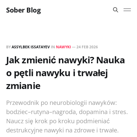
Sober Blog
BY
ASSYLBEK ISSATAYEV
IN
NAWYKI
—
24 FEB 2026
Jak zmienić nawyki? Nauka
o pętli nawyku i trwałej
zmianie
Przewodnik po neurobiologii nawyków:
bodziec–rutyna–nagroda, dopamina i stres.
Naucz się krok po kroku podmieniać
destrukcyjne nawyki na zdrowe i trwałe.