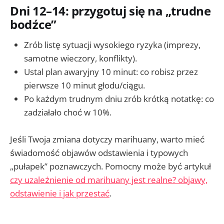
Dni 12–14: przygotuj się na „trudne
bodźce”
Zrób listę sytuacji wysokiego ryzyka (imprezy,
samotne wieczory, konflikty).
Ustal plan awaryjny 10 minut: co robisz przez
pierwsze 10 minut głodu/ciągu.
Po każdym trudnym dniu zrób krótką notatkę: co
zadziałało choć w 10%.
Jeśli Twoja zmiana dotyczy marihuany, warto mieć
świadomość objawów odstawienia i typowych
„pułapek” poznawczych. Pomocny może być artykuł
czy uzależnienie od marihuany jest realne? objawy,
odstawienie i jak przestać
.