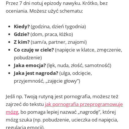
Przez 7 dni notuj epizody nawyku. Krótko, bez
oceniania. Możesz użyć schematu:
Kiedy?
(godzina, dzień tygodnia)
Gdzie?
(dom, praca, łóżko)
Z kim?
(sam/a, partner, znajomi)
Co czuję w ciele?
(napięcie w klatce, zmęczenie,
pobudzenie)
Jaka emocja?
(lęk, nuda, złość, samotność)
Jaka jest nagroda?
(ulga, odcięcie,
przyjemność, „zajęcie głowy”)
Jeśli np. Twoją rutyną jest pornografia, możesz też
zajrzeć do tekstu
jak pornografia przeprogramowuje
mózg
, bo pomaga lepiej nazwać „nagrodę”, której
mózg szuka (np. pobudzenie, ucieczka od napięcia,
regulacja emocji).