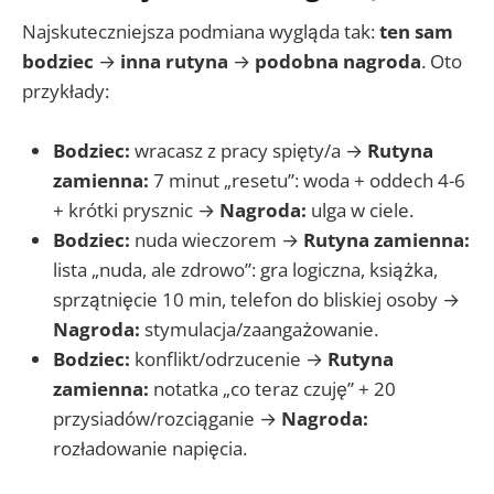
Najskuteczniejsza podmiana wygląda tak:
ten sam
bodziec
→
inna rutyna
→
podobna nagroda
. Oto
przykłady:
Bodziec:
wracasz z pracy spięty/a →
Rutyna
zamienna:
7 minut „resetu”: woda + oddech 4-6
+ krótki prysznic →
Nagroda:
ulga w ciele.
Bodziec:
nuda wieczorem →
Rutyna zamienna:
lista „nuda, ale zdrowo”: gra logiczna, książka,
sprzątnięcie 10 min, telefon do bliskiej osoby →
Nagroda:
stymulacja/zaangażowanie.
Bodziec:
konflikt/odrzucenie →
Rutyna
zamienna:
notatka „co teraz czuję” + 20
przysiadów/rozciąganie →
Nagroda:
rozładowanie napięcia.