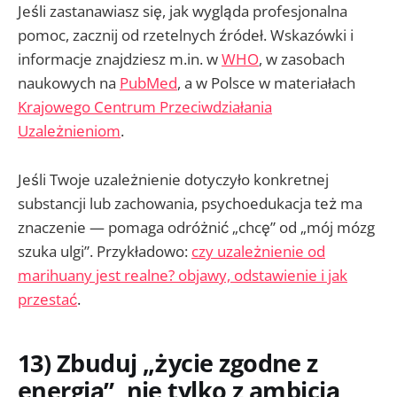
Jeśli zastanawiasz się, jak wygląda profesjonalna
pomoc, zacznij od rzetelnych źródeł. Wskazówki i
informacje znajdziesz m.in. w
WHO
, w zasobach
naukowych na
PubMed
, a w Polsce w materiałach
Krajowego Centrum Przeciwdziałania
Uzależnieniom
.
Jeśli Twoje uzależnienie dotyczyło konkretnej
substancji lub zachowania, psychoedukacja też ma
znaczenie — pomaga odróżnić „chcę” od „mój mózg
szuka ulgi”. Przykładowo:
czy uzależnienie od
marihuany jest realne? objawy, odstawienie i jak
przestać
.
13) Zbuduj „życie zgodne z
energią”, nie tylko z ambicją