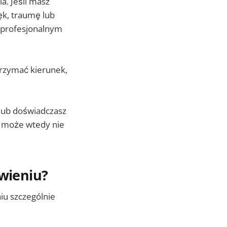
a. Jeśli masz
ęk, traumę lub
z profesjonalnym
trzymać kierunek,
 lub doświadczasz
a może wtedy nie
owieniu?
niu szczególnie