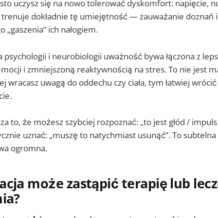
to uczysz się na nowo tolerować dyskomfort: napięcie, nu
a trenuje dokładnie tę umiejętność — zauważanie doznań i
 „gaszenia” ich nałogiem.
 psychologii i neurobiologii uważność bywa łączona z lep
emocji i zmniejszoną reaktywnością na stres. To nie jest ma
iej wracasz uwagą do oddechu czy ciała, tym łatwiej wrócić
ie.
a to, że możesz szybciej rozpoznać: „to jest głód / impuls 
cznie uznać: „muszę to natychmiast usunąć”. To subtelna 
ywa ogromna.
cja może zastąpić terapię lub lec
nia?