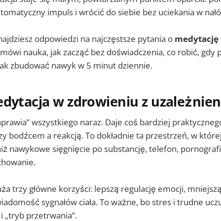
tomatyczny impuls i wrócić do siebie bez uciekania w nałó
najdziesz odpowiedzi na najczęstsze pytania o
medytację 
o mówi nauka, jak zacząć bez doświadczenia, co robić, gdy p
 jak zbudować nawyk w 5 minut dziennie.
dytacja w zdrowieniu z uzależnien
prawia” wszystkiego naraz. Daje coś bardziej praktyczneg
y bodźcem a reakcją. To dokładnie ta przestrzeń, w któr
ż nawykowe sięgnięcie po substancję, telefon, pornografi
howanie.
ża trzy główne korzyści: lepszą regulację emocji, mniejs
wiadomość sygnałów ciała. To ważne, bo stres i trudne ucz
i „tryb przetrwania”.