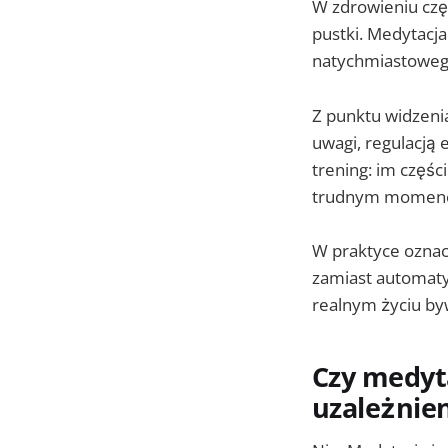
W zdrowieniu częs
pustki. Medytacj
natychmiastowego
Z punktu widzenia
uwagi, regulacją 
trening: im częśc
trudnym momenc
W praktyce oznacz
zamiast automaty
realnym życiu b
Czy medyta
uzależnie