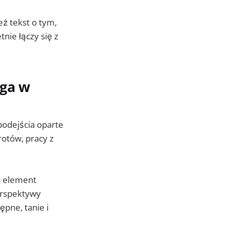
eż tekst o tym,
nie łączy się z
ga w
podejścia oparte
rotów, pracy z
o element
erspektywy
ępne, tanie i