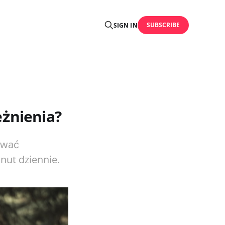
SUBSCRIBE
SIGN IN
eżnienia?
rwać
nut dziennie.