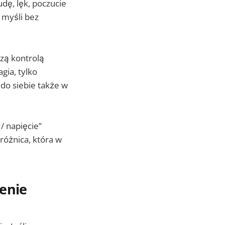
dę, lęk, poczucie
 myśli bez
szą kontrolą
gia, tylko
 do siebie także w
/ napięcie”
różnica, która w
zenie