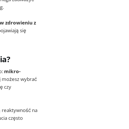
g.
w zdrowieniu z
ojawiają się
ia?
o:
mikro-
ej możesz wybrać
ę czy
zą reaktywność na
ucia często