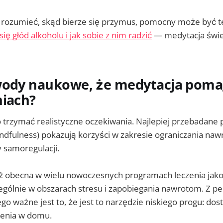
ej rozumieć, skąd bierze się przymus, pomocny może być t
ię głód alkoholu i jak sobie z nim radzić
— medytacja świet
wody naukowe, że medytacja poma
niach?
 trzymać realistyczne oczekiwania. Najlepiej przebadane 
ndfulness) pokazują korzyści w zakresie ograniczania naw
 samoregulacji.
ż obecna w wielu nowoczesnych programach leczenia jak
zególnie w obszarach stresu i zapobiegania nawrotom. Z p
go ważne jest to, że jest to narzędzie niskiego progu: dost
zenia w domu.