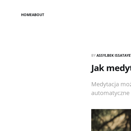
HOME
ABOUT
BY
ASSYLBEK ISSATAY
Jak medyt
Medytacja moż
automatyczne r