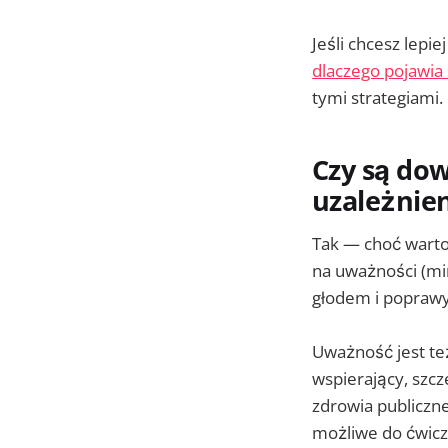
Jeśli chcesz lepi
dlaczego pojawia s
tymi strategiami.
Czy są do
uzależnie
Tak — choć warto
na uważności (mi
głodem i poprawy
Uważność jest te
wspierający, szc
zdrowia publiczne
możliwe do ćwic