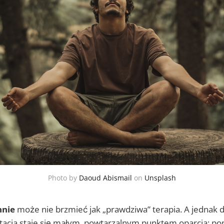
Photo by
Daoud Abismail
on
Unsplash
nnie
może nie brzmieć jak „prawdziwa” terapia. A jednak d
acja staje się małym, powtarzalnym punktem oparcia: p