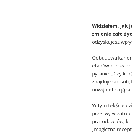
Widziałem, jak 
zmienić całe życ
odzyskujesz wpły
Odbudowa kariery
etapów zdrowieni
pytanie: „Czy kto
znajduje sposób, 
nową definicją su
W tym tekście dzi
przerwy w zatrud
pracodawców, któr
„magiczna recepta