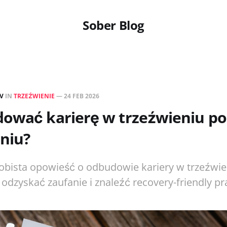
Sober Blog
EV
IN
TRZEŹWIENIE
—
24 FEB 2026
dować karierę w trzeźwieniu po
niu?
obista opowieść o odbudowie kariery w trzeźwie
 odzyskać zaufanie i znaleźć recovery-friendly 