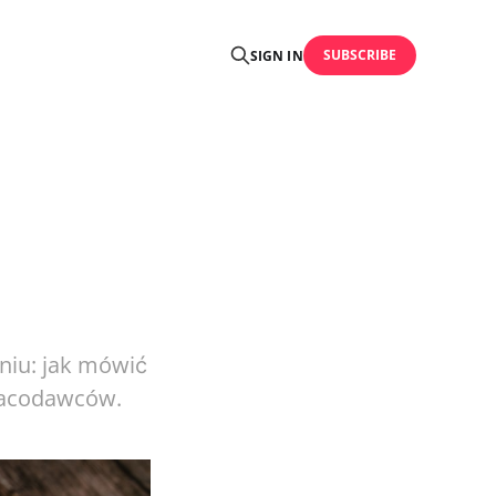
SUBSCRIBE
SIGN IN
niu: jak mówić
pracodawców.