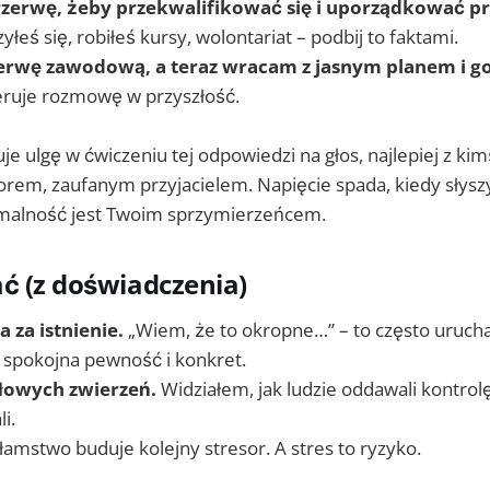
zerwę, żeby przekwalifikować się i uporządkować pr
yłeś się, robiłeś kursy, wolontariat – podbij to faktami.
erwę zawodową, a teraz wracam z jasnym planem i g
eruje rozmowę w przyszłość.
je ulgę w ćwiczeniu tej odpowiedzi na głos, najlepiej z ki
rem, zaufanym przyjacielem. Napięcie spada, kiedy słyszy
rmalność jest Twoim sprzymierzeńcem.
ć (z doświadczenia)
 za istnienie.
„Wiem, że to okropne…” – to często uruc
: spokojna pewność i konkret.
łowych zwierzeń.
Widziałem, jak ludzie oddawali kontrolę
i.
łamstwo buduje kolejny stresor. A stres to ryzyko.