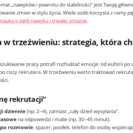
 temat „nawyków i powrotu do stabilności” jest Twoją główn
anie zmian w stylu życia. Wiele osób korzysta z ramy pę
nauka o pętli nawyku i trwałej zmianie
.
 w trzeźwieniu: strategia, która c
szukiwanie pracy potrafi rozhuśtać emocje: od euforii po
po ciszy rekrutera. W trzeźwieniu warto traktować rekruta
ści.
nę rekrutacji”
ji dziennie
(np. 2–4), zamiast „cały dzień wysyłania”.
czasowe
na odpowiedzi i maile (np. 30–45 minut).
 po rozmowie
: spacer, posiłek, telefon do osoby wspieraj