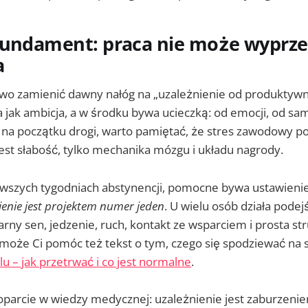
fundament: praca nie może wyprz
a
atwo zamienić dawny nałóg na „uzależnienie od produktywn
 jak ambicja, a w środku bywa ucieczką: od emocji, od sa
eś na początku drogi, warto pamiętać, że stres zawodowy p
jest słabość, tylko mechanika mózgu i układu nagrody.
ierwszych tygodniach abstynencji, pomocne bywa ustawieni
enie jest projektem numer jeden
. U wielu osób działa pode
rny sen, jedzenie, ruch, kontakt ze wsparciem i prosta stru
 może Ci pomóc też tekst o tym, czego się spodziewać na s
lu – jak przetrwać i co jest normalne
.
oparcie w wiedzy medycznej: uzależnienie jest zaburzenie