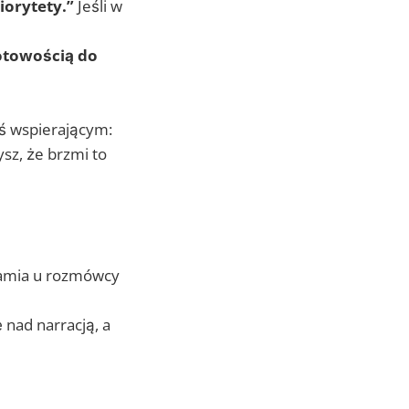
iorytety.”
Jeśli w
otowością do
mś wspierającym:
sz, że brzmi to
hamia u rozmówcy
 nad narracją, a