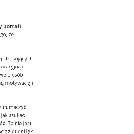
 potrafi
ego, że
j stresujących
utacyjną i
 wiele osób
mą motywacją i
ak tłumaczyć
 jak szukać
ć. To nie jest
ciąż dudni lęk.