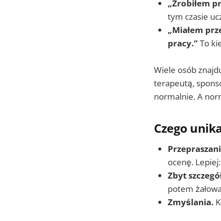
„Zrobiłem pr
tym czasie ucz
„Miałem prz
pracy.”
To ki
Wiele osób znajdu
terapeutą, sponso
normalnie. A no
Czego unika
Przepraszania
ocenę. Lepiej
Zbyt szczegó
potem żałowal
Zmyślania.
K