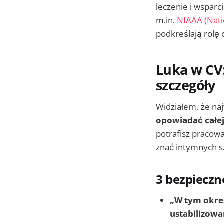
leczenie i wsparc
m.in.
NIAAA (Nati
podkreślają rolę 
Luka w CV
szczegóły
Widziałem, że na
opowiadać całej
potrafisz pracowa
znać intymnych s
3 bezpieczn
„W tym okres
ustabilizowa