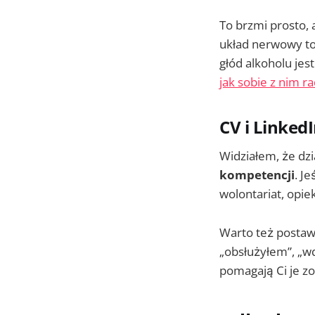
To brzmi prosto, 
układ nerwowy to 
głód alkoholu je
jak sobie z nim ra
CV i Linked
Widziałem, że dzi
kompetencji
. J
wolontariat, opiek
Warto też postaw
„obsłużyłem”, „w
pomagają Ci je zo