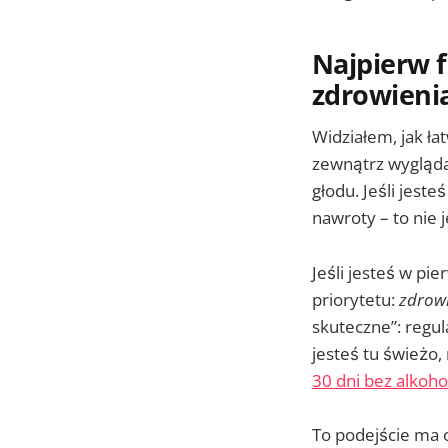
Najpierw 
zdrowieni
Widziałem, jak ł
zewnątrz wygląda
głodu. Jeśli jest
nawroty – to nie 
Jeśli jesteś w p
priorytetu:
zdrowi
skuteczne”: regula
jesteś tu świeżo,
30 dni bez alkoho
To podejście ma 