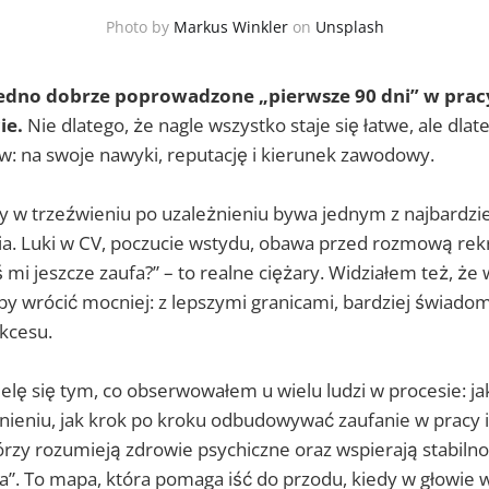
Photo by
Markus Winkler
on
Unsplash
jedno dobrze poprowadzone „pierwsze 90 dni” w pracy
ie.
Nie dlatego, że nagle wszystko staje się łatwe, ale dlat
w: na swoje nawyki, reputację i kierunek zawodowy.
 w trzeźwieniu po uzależnieniu bywa jednym z najbardzie
a. Luki w CV, poczucie wstydu, obawa przed rozmową rekr
ś mi jeszcze zaufa?” – to realne ciężary. Widziałem też, że
by wrócić mocniej: z lepszymi granicami, bardziej świado
kcesu.
elę się tym, co obserwowałem u wielu ludzi w procesie: j
nieniu, jak krok po kroku odbudowywać zaufanie w pracy i
zy rozumieją zdrowie psychiczne oraz wspierają stabilnoś
”. To mapa, która pomaga iść do przodu, kiedy w głowie w