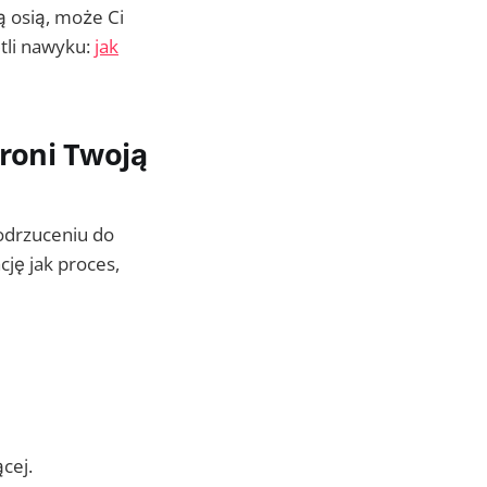
ą osią, może Ci
tli nawyku:
jak
hroni Twoją
 odrzuceniu do
cję jak proces,
ącej.