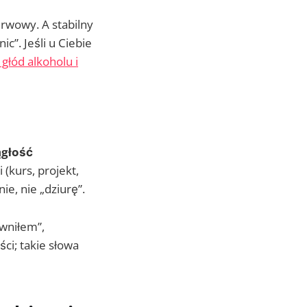
erwowy. A stabilny
c”. Jeśli u Ciebie
 głód alkoholu i
ągłość
 (kurs, projekt,
ie, nie „dziurę”.
wniłem”,
ci; takie słowa