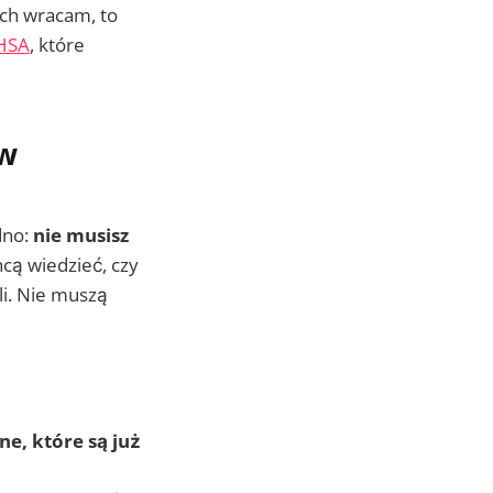
ych wracam, to
HSA
, które
 w
dno:
nie musisz
hcą wiedzieć, czy
li. Nie muszą
e, które są już