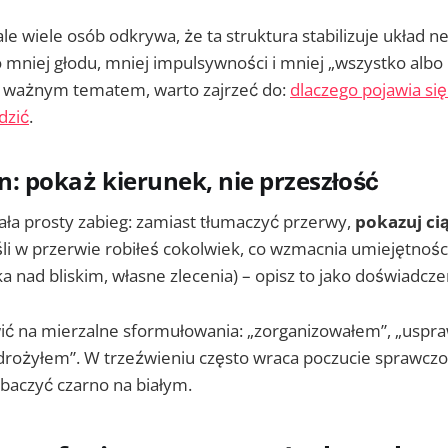
ale wiele osób odkrywa, że ta struktura stabilizuje układ n
mniej głodu, mniej impulsywności i mniej „wszystko albo ni
st ważnym tematem, warto zajrzeć do:
dlaczego pojawia się
dzić
.
In: pokaż kierunek, nie przeszłość
ała prosty zabieg: zamiast tłumaczyć przerwy,
pokazuj ci
eśli w przerwie robiłeś cokolwiek, co wzmacnia umiejętności
a nad bliskim, własne zlecenia) – opisz to jako doświadczen
ić na mierzalne sformułowania: „zorganizowałem”, „uspra
drożyłem”. W trzeźwieniu często wraca poczucie sprawczoś
baczyć czarno na białym.