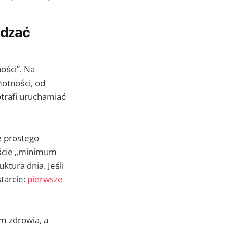
edzać
ości”. Na
motności, od
otrafi uruchamiać
e prostego
jście „minimum
ktura dnia. Jeśli
tarcie:
pierwsze
m zdrowia, a