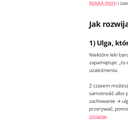
NIAAA (NIH)
i za
Jak rozwij
1) Ulga, kt
Niektóre leki bar
zapamiętuje: „to 
uzależnienia.
Z czasem możesz z
samotność albo p
zachowanie → ulg
przerywać, pomoc
zmianie
.