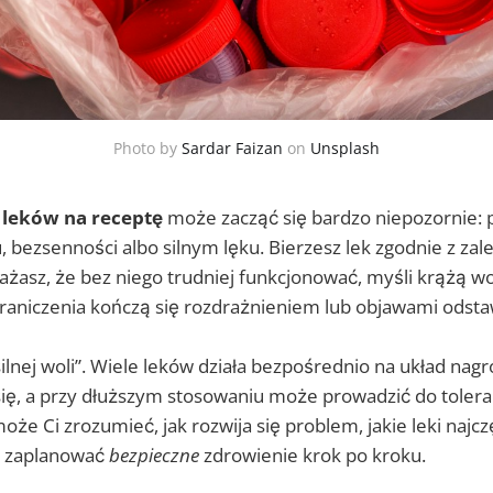
Photo by
Sardar Faizan
on
Unsplash
 leków na receptę
może zacząć się bardzo niepozornie: p
 bezsenności albo silnym lęku. Bierzesz lek zgodnie z za
ażasz, że bez niego trudniej funkcjonować, myśli krążą wo
graniczenia kończą się rozdrażnieniem lub objawami odsta
 silnej woli”. Wiele leków działa bezpośrednio na układ nag
ię, a przy dłuższym stosowaniu może prowadzić do toleranc
że Ci zrozumieć, jak rozwija się problem, jakie leki najcz
k zaplanować
bezpieczne
zdrowienie krok po kroku.