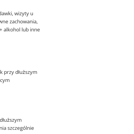
dawki, wizyty u
kowne zachowania,
 alkohol lub inne
nak przy dłuższym
jącym
 dłuższym
ia szczególnie