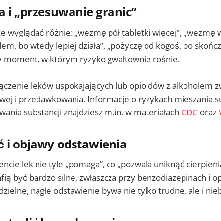
ja i „przesuwanie granic”
 wyglądać różnie: „wezmę pół tabletki więcej”, „wezmę w
lem, bo wtedy lepiej działa”, „pożyczę od kogoś, bo skończ
ty moment, w którym ryzyko gwałtownie rośnie.
łączenie leków uspokajających lub opioidów z alkoholem z
ej i przedawkowania. Informacje o ryzykach mieszania sub
ania substancji znajdziesz m.in. w materiałach
CDC
oraz
ć i objawy odstawienia
e lek nie tyle „pomaga”, co „pozwala uniknąć cierpieni
fią być bardzo silne, zwłaszcza przy benzodiazepinach i op
zielne, nagłe odstawienie bywa nie tylko trudne, ale i nie