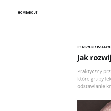
HOME
ABOUT
BY
ASSYLBEK ISSATAY
Jak rozwi
Praktyczny prz
które grupy le
odstawianie kr