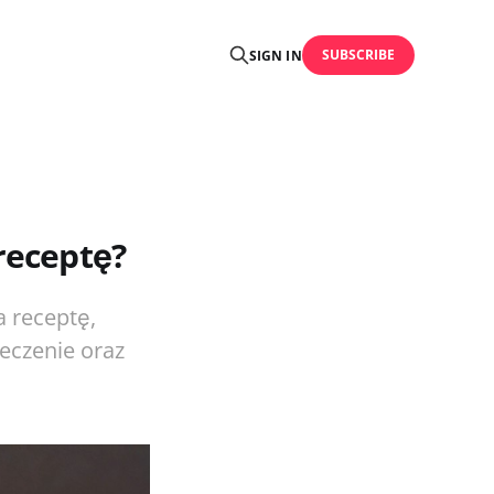
SUBSCRIBE
SIGN IN
receptę?
a receptę,
leczenie oraz