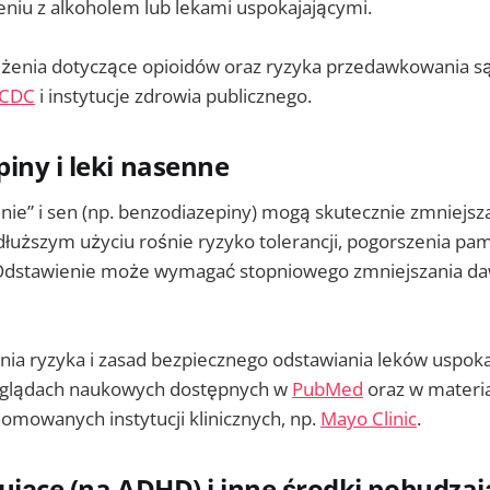
eniu z alkoholem lub lekami uspokajającymi.
eżenia dotyczące opioidów oraz ryzyka przedawkowania s
CDC
i instytucje zdrowia publicznego.
iny i leki nasenne
nie” i sen (np. benzodiazepiny) mogą skutecznie zmniejsz
 dłuższym użyciu rośnie ryzyko tolerancji, pogorszenia pam
 Odstawienie może wymagać stopniowego zmniejszania da
ia ryzyka i zasad bezpiecznego odstawiania leków uspoka
zeglądach naukowych dostępnych w
PubMed
oraz w materi
omowanych instytucji klinicznych, np.
Mayo Clinic
.
ujące (na ADHD) i inne środki pobudzaj