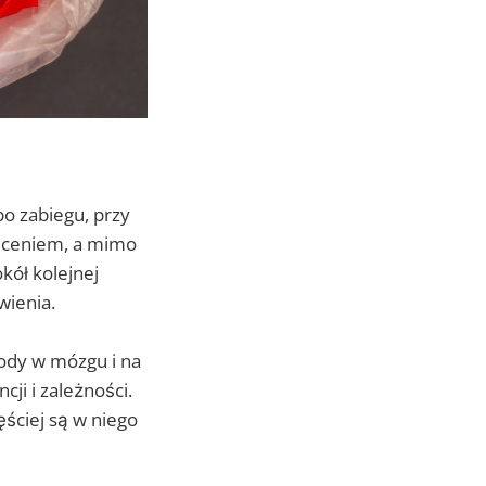
o zabiegu, przy
leceniem, a mimo
kół kolejnej
wienia.
rody w mózgu i na
ji i zależności.
ęściej są w niego