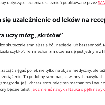
soby dotyczące leczenia uzależnień publikowane przez
SA
a się uzależnienie od leków na rece
óra uczy mózg „skrótów”
dzo skutecznie zmniejszają ból, napięcie lub bezsenność.
działa szybko”. Ten mechanizm uczenia się jest jednym z f
acząć sięgać po lek nie tylko na objaw medyczny, ale też 
rzeciążenie. To podobny schemat jak w innych nawykach:
a/nagroda. Jeśli chcesz zrozumieć ten mechanizm i nauczy
ny będzie tekst:
Jak zmienić nawyki? Nauka o pętli nawyku