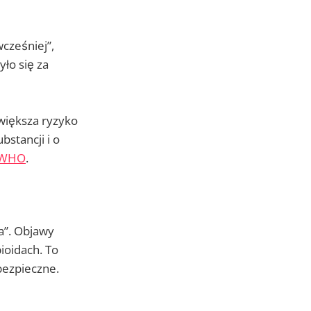
cześniej”,
yło się za
większa ryzyko
stancji i o
WHO
.
a”. Objawy
ioidach. To
bezpieczne.