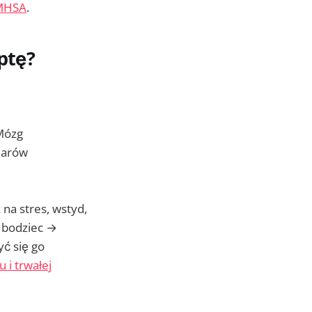
MHSA
.
ptę?
 Mózg
ilarów
na stres, wstyd,
 bodziec →
ć się go
 i trwałej