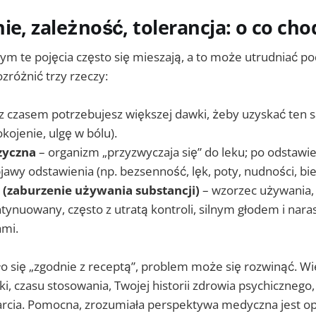
ie, zależność, tolerancja: o co cho
m te pojęcia często się mieszają, a to może utrudniać pod
zróżnić trzy rzeczy:
z czasem potrzebujesz większej dawki, żeby uzyskać ten s
kojenie, ulgę w bólu).
zyczna
– organizm „przyzwyczaja się” do leku; po odstaw
bjawy odstawienia (np. bezsenność, lęk, poty, nudności, bi
 (zaburzenie używania substancji)
– wzorzec używania,
ntynuowany, często z utratą kontroli, silnym głodem i nara
mi.
ło się „zgodnie z receptą”, problem może się rozwinąć. Wi
ki, czasu stosowania, Twojej historii zdrowia psychicznego, 
rcia. Pomocna, zrozumiała perspektywa medyczna jest opi