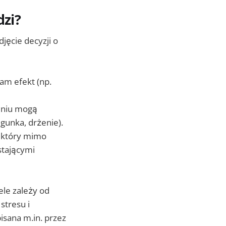
dzi?
jęcie decyzji o
am efekt (np.
ieniu mogą
egunka, drżenie).
 który mimo
stającymi
ele zależy od
stresu i
sana m.in. przez