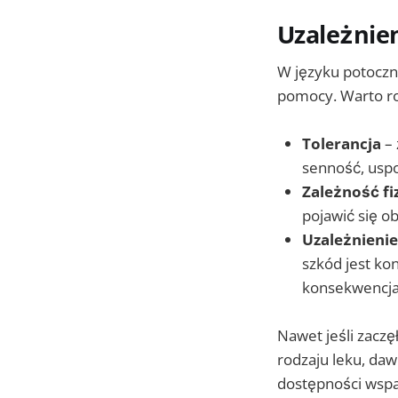
Uzależnien
W języku potoczny
pomocy. Warto ro
Tolerancja
– 
senność, uspo
Zależność fi
pojawić się o
Uzależnienie
szkód jest ko
konsekwencja
Nawet jeśli zaczę
rodzaju leku, daw
dostępności wspa