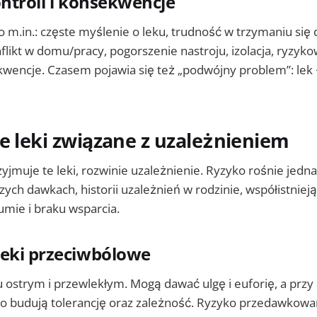
ontroli i konsekwencje
 m.in.: częste myślenie o leku, trudność w trzymaniu się 
nflikt w domu/pracy, pogorszenie nastroju, izolacja, ryzy
wencje. Czasem pojawia się też „podwójny problem”: lek +
e leki związane z uzależnieniem
zyjmuje te leki, rozwinie uzależnienie. Ryzyko rośnie jed
ych dawkach, historii uzależnień w rodzinie, współistnie
aumie i braku wsparcia.
leki przeciwbólowe
 ostrym i przewlekłym. Mogą dawać ulgę i euforię, a przy
o budują tolerancję oraz zależność. Ryzyko przedawkowan