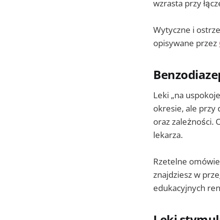
wzrasta przy łącz
Wytyczne i ostrz
opisywane przez
Benzodiazep
Leki „na uspokoje
okresie, ale przy
oraz zależności.
lekarza.
Rzetelne omówien
znajdziesz w pr
edukacyjnych ren
Leki stymul