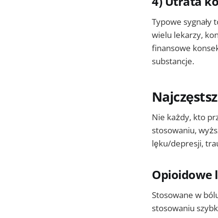
4) Utrata k
Typowe sygnały to
wielu lekarzy, ko
finansowe konsek
substancje.
Najczęstsz
Nie każdy, kto pr
stosowaniu, wyższ
lęku/depresji, tr
Opioidowe 
Stosowane w bólu
stosowaniu szybk