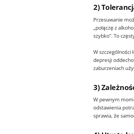
2) Toleranc
Przesuwanie może
„połączę z alkoho
szybko”. To częs
W szczególności 
depresji oddechow
zaburzeniach używ
3) Zależnoś
W pewnym momenci
odstawienia potra
sprawia, że samod