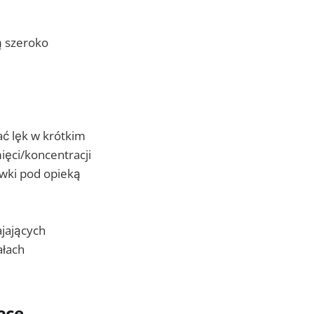
ą szeroko
ać lęk w krótkim
ięci/koncentracji
wki pod opieką
jających
ałach
ące