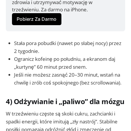
zdrowia i utrzymywać motywację w 
trzeźwieniu. Za darmo na iPhone.
Pobierz Za Darmo
Stała pora pobudki (nawet po słabej nocy) przez
2 tygodnie.
Ogranicz kofeinę po południu, a ekranom daj
„kurtynę” 60 minut przed snem.
Jeśli nie możesz zasnąć 20–30 minut, wstań na
chwilę i zrób coś spokojnego (bez scrollowania).
4) Odżywianie i „paliwo” dla mózgu
W trzeźwieniu częste są skoki cukru, zachcianki i
spadki energii, które imitują „zły nastrój”. Stabilne
posiłki pomagają odróżnić głód i zmęczenie od