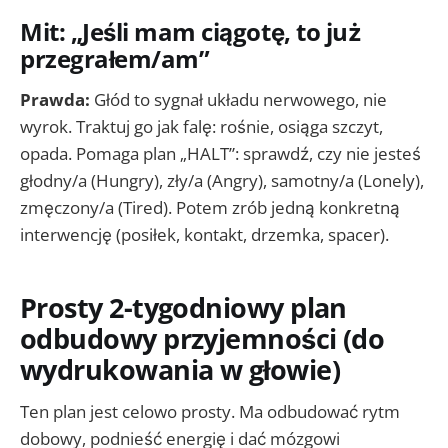
Mit: „Jeśli mam ciągotę, to już
przegrałem/am”
Prawda:
Głód to sygnał układu nerwowego, nie
wyrok. Traktuj go jak falę: rośnie, osiąga szczyt,
opada. Pomaga plan „HALT”: sprawdź, czy nie jesteś
głodny/a (Hungry), zły/a (Angry), samotny/a (Lonely),
zmęczony/a (Tired). Potem zrób jedną konkretną
interwencję (posiłek, kontakt, drzemka, spacer).
Prosty 2-tygodniowy plan
odbudowy przyjemności (do
wydrukowania w głowie)
Ten plan jest celowo prosty. Ma odbudować rytm
dobowy, podnieść energię i dać mózgowi