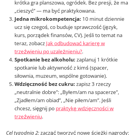
krótka gra planszowa, ogródek. Bez presji, że ma
„cieszyć” — ma być praktykowana.
Jedna mikrokompetencja:
10 minut dziennie
ucz się czegoś, co buduje sprawczość (język,
kurs, porządek finansów, CV). Jeśli to temat na
teraz, zobacz
Jak odbudować karierę w
trzeźwieniu po uzależnieniu?
.
Spotkanie bez alkoholu:
zaplanuj 1 krótkie
spotkanie lub aktywność z kimś (spacer,
siłownia, muzeum, wspólne gotowanie).
Wdzięczność bez cukru:
zapisz 3 rzeczy
„neutralnie dobre”: „Byłem/am na spacerze”,
„Zjadłem/am obiad”, „Nie piłem/am”. Jeśli
chcesz, sięgnij po
praktykę wdzięczności w
trzeźwieniu
.
Cel tygodnia 2:
zacząć tworzyć nowe ścieżki nagrody: