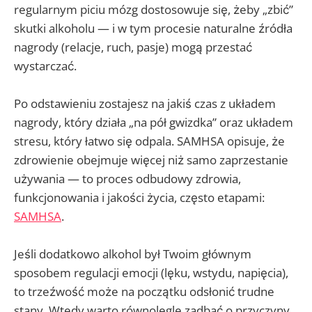
regularnym piciu mózg dostosowuje się, żeby „zbić”
skutki alkoholu — i w tym procesie naturalne źródła
nagrody (relacje, ruch, pasje) mogą przestać
wystarczać.
Po odstawieniu zostajesz na jakiś czas z układem
nagrody, który działa „na pół gwizdka” oraz układem
stresu, który łatwo się odpala. SAMHSA opisuje, że
zdrowienie obejmuje więcej niż samo zaprzestanie
używania — to proces odbudowy zdrowia,
funkcjonowania i jakości życia, często etapami:
SAMHSA
.
Jeśli dodatkowo alkohol był Twoim głównym
sposobem regulacji emocji (lęku, wstydu, napięcia),
to trzeźwość może na początku odsłonić trudne
stany. Wtedy warto równolegle zadbać o przyczyny,