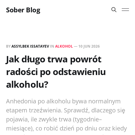
Sober Blog
BY
ASSYLBEK ISSATAYEV
IN
ALKOHOL
—
10 JUN 2026
Jak długo trwa powrót
radości po odstawieniu
alkoholu?
Anhedonia po alkoholu bywa normalnym
etapem trzeźwienia. Sprawdź, dlaczego się
pojawia, ile zwykle trwa (tygodnie–
miesiące), co robić dzień po dniu oraz kiedy