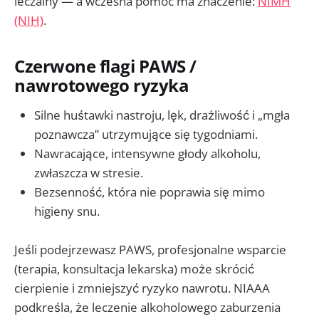
leczalny — a wczesna pomoc ma znaczenie:
NIMH
(NIH)
.
Czerwone flagi PAWS /
nawrotowego ryzyka
Silne huśtawki nastroju, lęk, drażliwość i „mgła
poznawcza” utrzymujące się tygodniami.
Nawracające, intensywne głody alkoholu,
zwłaszcza w stresie.
Bezsenność, która nie poprawia się mimo
higieny snu.
Jeśli podejrzewasz PAWS, profesjonalne wsparcie
(terapia, konsultacja lekarska) może skrócić
cierpienie i zmniejszyć ryzyko nawrotu. NIAAA
podkreśla, że leczenie alkoholowego zaburzenia