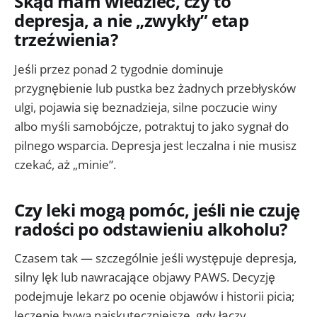
Skąd mam wiedzieć, czy to
depresja, a nie „zwykły” etap
trzeźwienia?
Jeśli przez ponad 2 tygodnie dominuje
przygnębienie lub pustka bez żadnych przebłysków
ulgi, pojawia się beznadzieja, silne poczucie winy
albo myśli samobójcze, potraktuj to jako sygnał do
pilnego wsparcia. Depresja jest leczalna i nie musisz
czekać, aż „minie”.
Czy leki mogą pomóc, jeśli nie czuję
radości po odstawieniu alkoholu?
Czasem tak — szczególnie jeśli występuje depresja,
silny lęk lub nawracające objawy PAWS. Decyzję
podejmuje lekarz po ocenie objawów i historii picia;
leczenie bywa najskuteczniejsze, gdy łączy