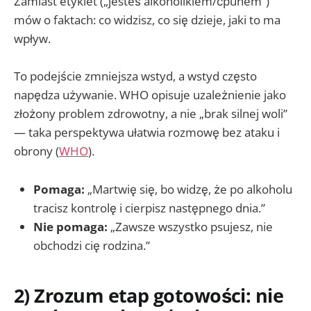
Zamiast etykiet („jesteś alkoholikiem/ćpunem”)
mów o faktach: co widzisz, co się dzieje, jaki to ma
wpływ.
To podejście zmniejsza wstyd, a wstyd często
napędza używanie. WHO opisuje uzależnienie jako
złożony problem zdrowotny, a nie „brak silnej woli”
— taka perspektywa ułatwia rozmowę bez ataku i
obrony (
WHO
).
Pomaga:
„Martwię się, bo widzę, że po alkoholu
tracisz kontrolę i cierpisz następnego dnia.”
Nie pomaga:
„Zawsze wszystko psujesz, nie
obchodzi cię rodzina.”
2) Zrozum etap gotowości: nie