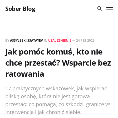
Sober Blog
BY
ASSYLBEK ISSATAYEV
IN
UZALEŻNIENIE
—
24 FEB 2026
Jak pomóc komuś, kto nie
chce przestać? Wsparcie bez
ratowania
17 praktycznych wskazówek, jak wspierać
bliską osobę, która nie jest gotowa
przestać: co pomaga, co szkodzi, granice vs
interwencja i jak chronić siebie.