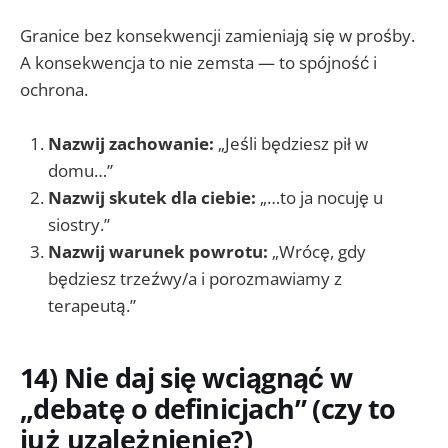
Granice bez konsekwencji zamieniają się w prośby.
A konsekwencja to nie zemsta — to spójność i
ochrona.
Nazwij zachowanie:
„Jeśli będziesz pił w
domu…”
Nazwij skutek dla ciebie:
„…to ja nocuję u
siostry.”
Nazwij warunek powrotu:
„Wrócę, gdy
będziesz trzeźwy/a i porozmawiamy z
terapeutą.”
14) Nie daj się wciągnąć w
„debatę o definicjach” (czy to
już uzależnienie?)