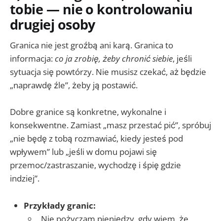
tobie — nie o kontrolowaniu
drugiej osoby
Granica nie jest groźbą ani karą. Granica to
informacja:
co ja zrobię, żeby chronić siebie
, jeśli
sytuacja się powtórzy. Nie musisz czekać, aż będzie
„naprawdę źle”, żeby ją postawić.
Dobre granice są konkretne, wykonalne i
konsekwentne. Zamiast „masz przestać pić”, spróbuj
„nie będę z tobą rozmawiać, kiedy jesteś pod
wpływem” lub „jeśli w domu pojawi się
przemoc/zastraszanie, wychodzę i śpię gdzie
indziej”.
Przykłady granic:
„Nie pożyczam pieniędzy, gdy wiem, że