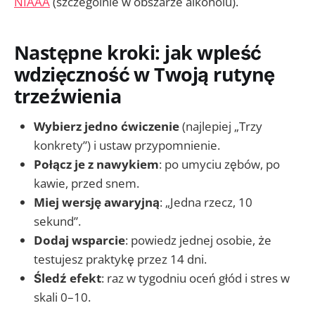
NIAAA
(szczególnie w obszarze alkoholu).
Następne kroki: jak wpleść
wdzięczność w Twoją rutynę
trzeźwienia
Wybierz jedno ćwiczenie
(najlepiej „Trzy
konkrety”) i ustaw przypomnienie.
Połącz je z nawykiem
: po umyciu zębów, po
kawie, przed snem.
Miej wersję awaryjną
: „Jedna rzecz, 10
sekund”.
Dodaj wsparcie
: powiedz jednej osobie, że
testujesz praktykę przez 14 dni.
Śledź efekt
: raz w tygodniu oceń głód i stres w
skali 0–10.