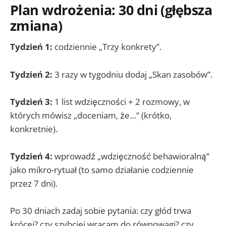
Plan wdrożenia: 30 dni (głębsza
zmiana)
Tydzień 1:
codziennie „Trzy konkrety”.
Tydzień 2:
3 razy w tygodniu dodaj „Skan zasobów”.
Tydzień 3:
1 list wdzięczności + 2 rozmowy, w
których mówisz „doceniam, że…” (krótko,
konkretnie).
Tydzień 4:
wprowadź „wdzięczność behawioralną”
jako mikro-rytuał (to samo działanie codziennie
przez 7 dni).
Po 30 dniach zadaj sobie pytania: czy głód trwa
krócej? czy szybciej wracam do równowagi? czy