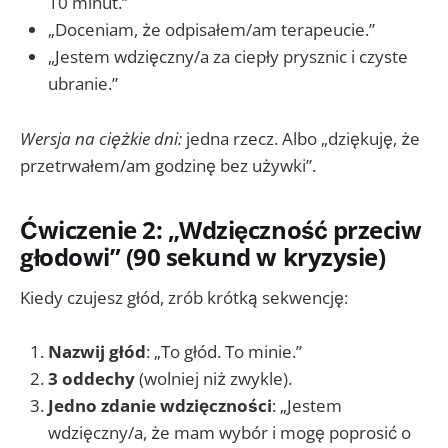
10 minut.”
„Doceniam, że odpisałem/am terapeucie.”
„Jestem wdzięczny/a za ciepły prysznic i czyste
ubranie.”
Wersja na ciężkie dni:
jedna rzecz. Albo „dziękuję, że
przetrwałem/am godzinę bez używki”.
Ćwiczenie 2: „Wdzięczność przeciw
głodowi” (90 sekund w kryzysie)
Kiedy czujesz głód, zrób krótką sekwencję:
Nazwij głód
: „To głód. To minie.”
3 oddechy
(wolniej niż zwykle).
Jedno zdanie wdzięczności
: „Jestem
wdzięczny/a, że mam wybór i mogę poprosić o