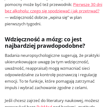
pomocny może być też przewodnik:
Pierwsze 30 dni
bez alkoholu: czego się spodziewać i jak przetrwać?
— wdzięczność dobrze „wpina się” w plan
pierwszych tygodni.
Wdzięczność a mózg: co jest
najbardziej prawdopodobne?
Badania neuropsychologiczne sugerują, że praktyki
ukierunkowujące uwagę (w tym wdzięczność,
uważność, reappraisal) mogą wzmacniać sieci
odpowiedzialne za kontrolę poznawczą i regulację
emocji. To te funkcje, które pomagają zatrzymać
impuls i wybrać zachowanie zgodne z celami.
Jeśli chcesz zajrzeć do literatury naukowej, możesz
przeszukać bazę
PubMed
pod hasłami „gratitude