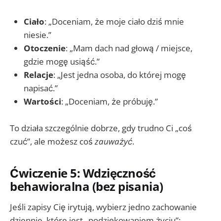
Ciało
: „Doceniam, że moje ciało dziś mnie
niesie.”
Otoczenie
: „Mam dach nad głową / miejsce,
gdzie mogę usiąść.”
Relacje
: „Jest jedna osoba, do której mogę
napisać.”
Wartości
: „Doceniam, że próbuję.”
To działa szczególnie dobrze, gdy trudno Ci „coś
czuć”, ale możesz coś
zauważyć
.
Ćwiczenie 5: Wdzięczność
behawioralna (bez pisania)
Jeśli zapisy Cię irytują, wybierz jedno zachowanie
dziennie, które jest „podziękowaniem życiu”: