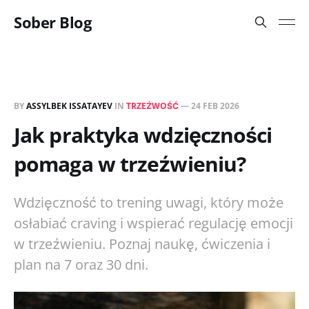
Sober Blog
BY
ASSYLBEK ISSATAYEV
IN
TRZEŹWOŚĆ
—
24 FEB 2026
Jak praktyka wdzięczności
pomaga w trzeźwieniu?
Wdzięczność to trening uwagi, który może
osłabiać craving i wspierać regulację emocji
w trzeźwieniu. Poznaj naukę, ćwiczenia i
plan na 7 oraz 30 dni.