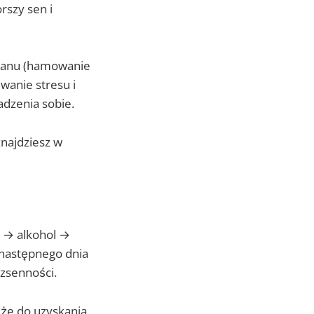
rszy sen i
nianu (hamowanie
wanie stresu i
adzenia sobie.
znajdziesz w
e → alkohol →
 następnego dnia
ezsenności.
 że do uzyskania