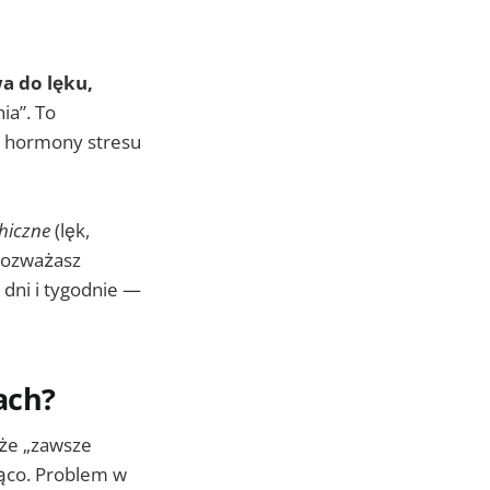
a do lęku,
ia”. To
n, hormony stresu
hiczne
(lęk,
 rozważasz
 dni i tygodnie —
ach?
 że „zawsze
jąco. Problem w