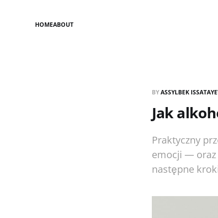
HOME
ABOUT
BY
ASSYLBEK ISSATAY
Jak alkoh
Praktyczny prz
emocji — oraz 
następne kroki