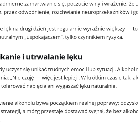
nadmierne zamartwianie się, poczucie winy i wrażenie, że „c
in. przez odwodnienie, rozchwianie neuroprzekaźników i go
że lęk na drugi dzień jest regularnie wyraźnie większy — t
neutralnym „uspokajaczem”, tylko czynnikiem ryzyka.
ikanie i utrwalanie lęku
gdy uczysz się unikać trudnych emocji lub sytuacji. Alkohol
ia: „Nie czuję — więc jest lepiej”. W krótkim czasie tak, a
 tolerować napięcia ani wygaszać lęku naturalnie.
wienie alkoholu bywa początkiem realnej poprawy: odzysk
 strategii, a mózg przestaje dostawać sygnał, że bez alkoho
.