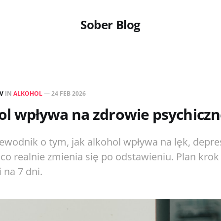
Sober Blog
EV
IN
ALKOHOL
—
24 FEB 2026
ol wpływa na zdrowie psychiczn
ewodnik o tym, jak alkohol wpływa na lęk, depres
co realnie zmienia się po odstawieniu. Plan krok
 na 7 dni.