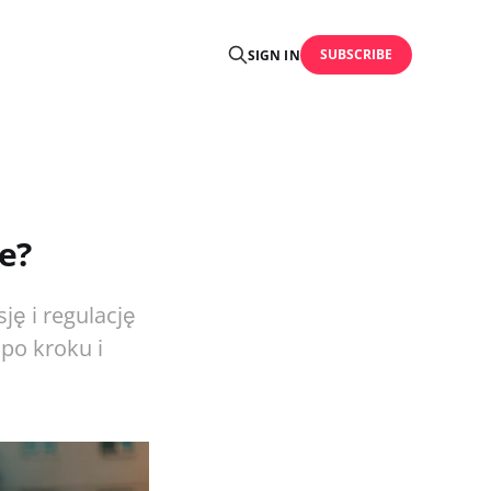
SUBSCRIBE
SIGN IN
e?
ję i regulację
 po kroku i