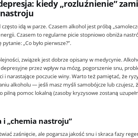
depresja: kiedy „rozluźnienie” zami
 nastroju
l często idą w parze. Czasem alkohol jest próbą „samolec
energii. Czasem to regularne picie stopniowo obniża nastró
 pytanie: „Co było pierwsze?”.
olejności, związek jest dobrze opisany w medycynie. Alko
 depresyjne przez wpływ na mózg, pogorszenie snu, probl
i i narastające poczucie winy. Warto też pamiętać, że ry
niu alkoholu — jeśli masz myśli samobójcze lub czujesz, 
 po pilną pomoc lokalną (zasoby kryzysowe zostaną uzupeł
a i „chemia nastroju”
wiać zaśnięcie, ale pogarsza jakość snu i skraca fazy rege