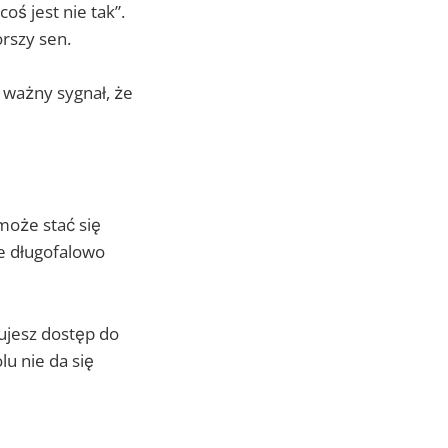
oś jest nie tak”.
rszy sen.
o ważny sygnał, że
 może stać się
le długofalowo
ujesz dostęp do
lu nie da się