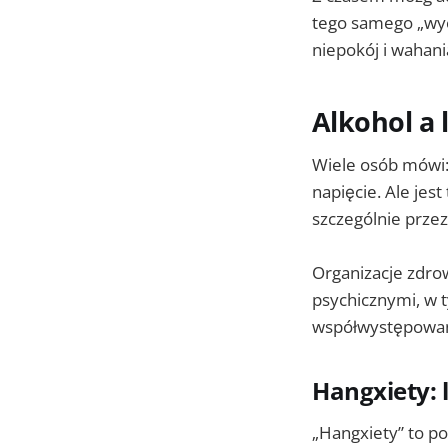
tego samego „wyci
niepokój i wahani
Alkohol a 
Wiele osób mówi: 
napięcie. Ale jes
szczególnie przez
Organizacje zdro
psychicznymi, w 
współwystępowani
Hangxiety: 
„Hangxiety” to p