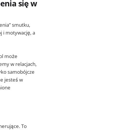
enia się w
zenia” smutku,
j i motywację, a
hol może
emy w relacjach,
zyko samobójcze
że jesteś w
nione
nerujące. To