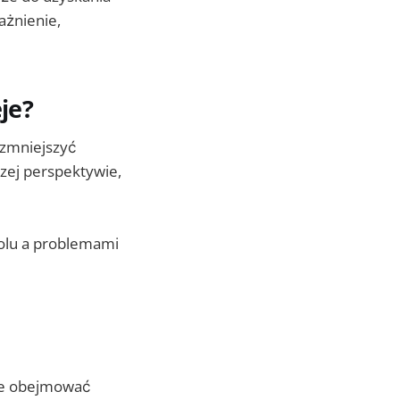
ażnienie,
je?
 zmniejszyć
zej perspektywie,
olu a problemami
oże obejmować