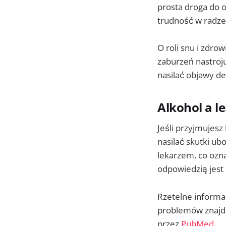
prosta droga do 
trudność w radze
O roli snu i zdro
zaburzeń nastroj
nasilać objawy de
Alkohol a l
Jeśli przyjmujesz 
nasilać skutki ub
lekarzem, co ozn
odpowiedzią jest 
Rzetelne informac
problemów znajd
przez
PubMed
.