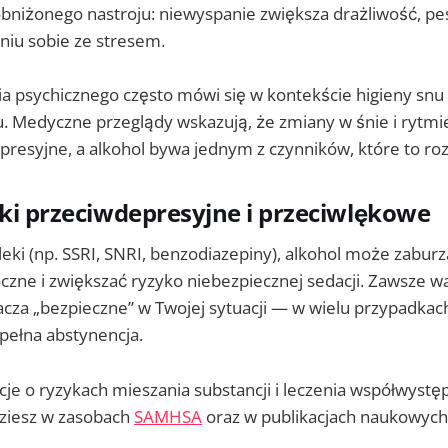
obniżonego nastroju: niewyspanie zwiększa drażliwość, p
niu sobie ze stresem.
wia psychicznego często mówi się w kontekście higieny snu 
u. Medyczne przeglądy wskazują, że zmiany w śnie i ry
presyjne, a alkohol bywa jednym z czynników, które to roz
eki przeciwdepresyjne i przeciwlękowe
leki (np. SSRI, SNRI, benzodiazepiny), alkohol może zaburza
oczne i zwiększać ryzyko niebezpiecznej sedacji. Zawsze 
acza „bezpieczne” w Twojej sytuacji — w wielu przypadkac
pełna abstynencja.
je o ryzykach mieszania substancji i leczenia współwystę
ziesz w zasobach
SAMHSA
oraz w publikacjach naukowyc