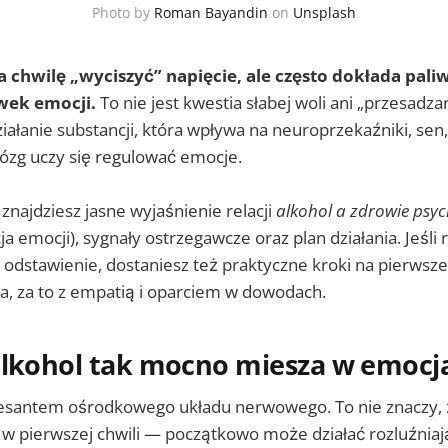
Photo by
Roman Bayandin
on
Unsplash
 chwilę „wyciszyć” napięcie, ale często dokłada paliw
awek emocji.
To nie jest kwestia słabej woli ani „przesadzan
iałanie substancji, która wpływa na neuroprzekaźniki, se
mózg uczy się regulować emocje.
najdziesz jasne wyjaśnienie relacji
alkohol a zdrowie psyc
cja emocji), sygnały ostrzegawcze oraz plan działania. Jeśli
 odstawienie, dostaniesz też praktyczne kroki na pierwsze
a, za to z empatią i oparciem w dowodach.
alkohol tak mocno miesza w emocj
resantem ośrodkowego układu nerwowego. To nie znaczy,
” w pierwszej chwili — początkowo może działać rozluźnia