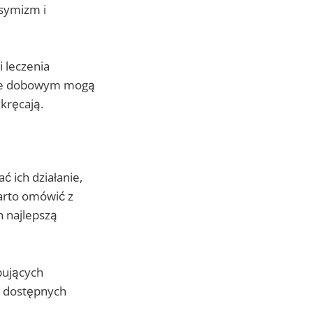
esymizm i
i leczenia
tmie dobowym mogą
kręcają.
ć ich działanie,
warto omówić z
h najlepszą
pujących
h dostępnych