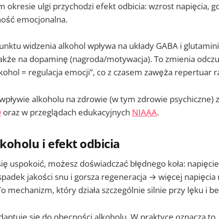
m okresie ulgi przychodzi efekt odbicia: wzrost napięcia, go
ność emocjonalna.
punktu widzenia alkohol wpływa na układy GABA i glutami
 także na dopaminę (nagroda/motywacja). To zmienia odczu
kohol = regulacja emocji”, co z czasem zawęża repertuar r
 wpływie alkoholu na zdrowie (w tym zdrowie psychiczne) 
O
oraz w przeglądach edukacyjnych
NIAAA
.
koholu i efekt odbicia
y się uspokoić, możesz doświadczać błędnego koła: napięci
padek jakości snu i gorsza regeneracja → więcej napięcia
o mechanizm, który działa szczególnie silnie przy lęku i b
aptuje się do obecności alkoholu. W praktyce oznacza to,