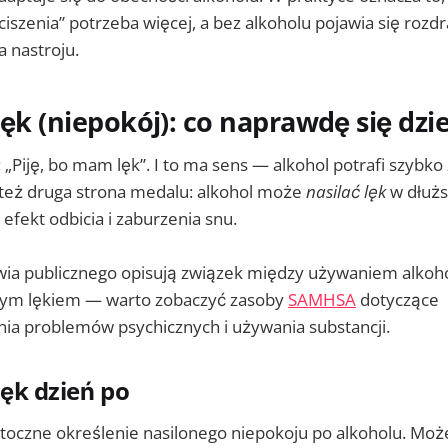
szenia” potrzeba więcej, a bez alkoholu pojawia się rozdr
a nastroju.
lęk (niepokój): co naprawdę się dzie
„Piję, bo mam lęk”. I to ma sens — alkohol potrafi szybko
t też druga strona medalu: alkohol może
nasilać lęk
w dłużs
 efekt odbicia i zaburzenia snu.
wia publicznego opisują związek między używaniem alkoh
tym lękiem — warto zobaczyć zasoby
SAMHSA
dotyczące
a problemów psychicznych i używania substancji.
lęk dzień po
otoczne określenie nasilonego niepokoju po alkoholu. M