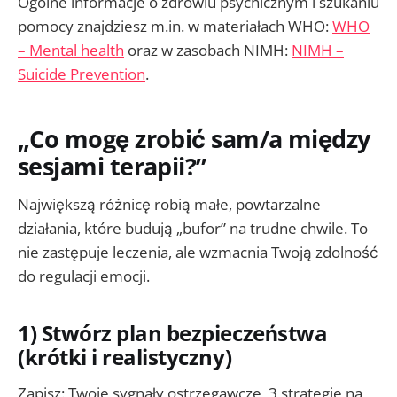
Ogólne informacje o zdrowiu psychicznym i szukaniu
pomocy znajdziesz m.in. w materiałach WHO:
WHO
– Mental health
oraz w zasobach NIMH:
NIMH –
Suicide Prevention
.
„Co mogę zrobić sam/a między
sesjami terapii?”
Największą różnicę robią małe, powtarzalne
działania, które budują „bufor” na trudne chwile. To
nie zastępuje leczenia, ale wzmacnia Twoją zdolność
do regulacji emocji.
1) Stwórz plan bezpieczeństwa
(krótki i realistyczny)
Zapisz: Twoje sygnały ostrzegawcze, 3 strategie na