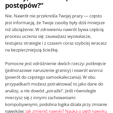
postępów?”
Nie. Nawrót nie przekreśla Twojej pracy — często
jest informacją, że Twoje zasoby były dziś mniejsze
niż obciążenie. W zdrowieniu nawrót bywa częścią
procesu uczenia się: zauważasz wyzwalacze,
testujesz strategie i z czasem coraz szybciej wracasz
na bezpieczniejszą ścieżkę.
Pomocne jest odróżnienie dwóch rzeczy:
potknięcie
(jednorazowe naruszenie granicy) i
nawrót wzorca
(powrót do częstego samookaleczania). W obu
przypadkach możesz potraktować to jako dane do
analizy, a nie dowód „porażki”. Jeśli równolegle
mierzysz się z innymi zachowaniami
kompulsywnymi, podobna logika działa przy zmianie
nawyków:
Jak zmienić nawyki? Nauka o pętli nawyku