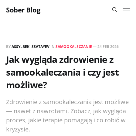
Sober Blog
BY
ASSYLBEK ISSATAYEV
IN
SAMOOKALECZANIE
—
24 FEB 2026
Jak wygląda zdrowienie z
samookaleczania i czy jest
możliwe?
Zdrowienie z samookaleczania jest możliwe
— nawet z nawrotami. Zobacz, jak wygląda
proces, jakie terapie pomagają i co robić w
kryzysie.