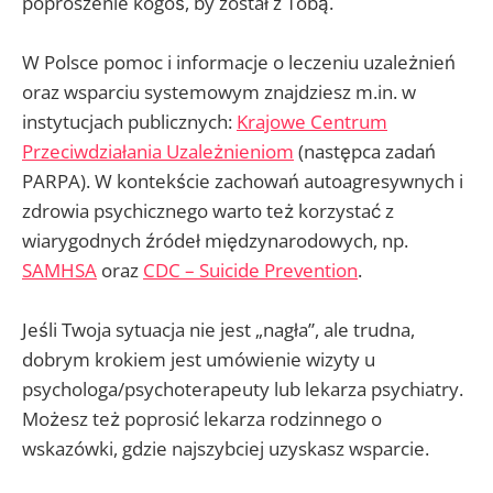
poproszenie kogoś, by został z Tobą.
W Polsce pomoc i informacje o leczeniu uzależnień
oraz wsparciu systemowym znajdziesz m.in. w
instytucjach publicznych:
Krajowe Centrum
Przeciwdziałania Uzależnieniom
(następca zadań
PARPA). W kontekście zachowań autoagresywnych i
zdrowia psychicznego warto też korzystać z
wiarygodnych źródeł międzynarodowych, np.
SAMHSA
oraz
CDC – Suicide Prevention
.
Jeśli Twoja sytuacja nie jest „nagła”, ale trudna,
dobrym krokiem jest umówienie wizyty u
psychologa/psychoterapeuty lub lekarza psychiatry.
Możesz też poprosić lekarza rodzinnego o
wskazówki, gdzie najszybciej uzyskasz wsparcie.