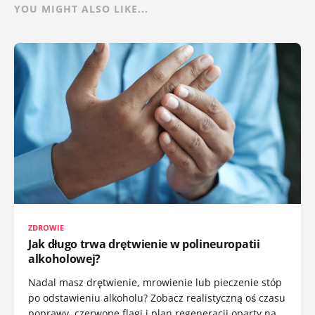
YOU MIGHT ALSO LIKE...
ZDROWIE
Jak długo trwa drętwienie w polineuropatii
alkoholowej?
Nadal masz drętwienie, mrowienie lub pieczenie stóp
po odstawieniu alkoholu? Zobacz realistyczną oś czasu
poprawy, czerwone flagi i plan regeneracji oparty na