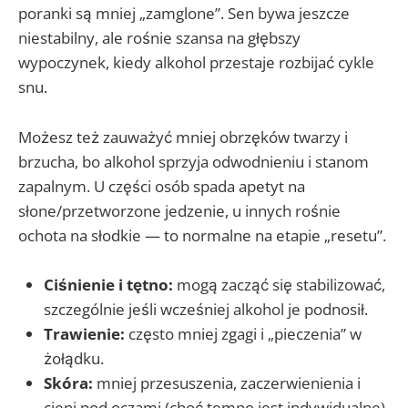
poranki są mniej „zamglone”. Sen bywa jeszcze
niestabilny, ale rośnie szansa na głębszy
wypoczynek, kiedy alkohol przestaje rozbijać cykle
snu.
Możesz też zauważyć mniej obrzęków twarzy i
brzucha, bo alkohol sprzyja odwodnieniu i stanom
zapalnym. U części osób spada apetyt na
słone/przetworzone jedzenie, u innych rośnie
ochota na słodkie — to normalne na etapie „resetu”.
Ciśnienie i tętno:
mogą zacząć się stabilizować,
szczególnie jeśli wcześniej alkohol je podnosił.
Trawienie:
często mniej zgagi i „pieczenia” w
żołądku.
Skóra:
mniej przesuszenia, zaczerwienienia i
cieni pod oczami (choć tempo jest indywidualne).