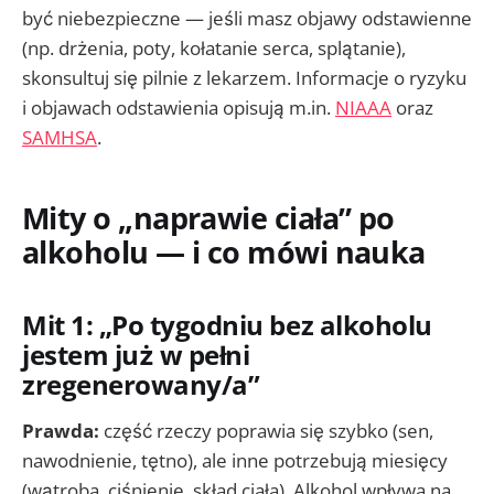
być niebezpieczne — jeśli masz objawy odstawienne
(np. drżenia, poty, kołatanie serca, splątanie),
skonsultuj się pilnie z lekarzem. Informacje o ryzyku
i objawach odstawienia opisują m.in.
NIAAA
oraz
SAMHSA
.
Mity o „naprawie ciała” po
alkoholu — i co mówi nauka
Mit 1: „Po tygodniu bez alkoholu
jestem już w pełni
zregenerowany/a”
Prawda:
część rzeczy poprawia się szybko (sen,
nawodnienie, tętno), ale inne potrzebują miesięcy
(wątroba, ciśnienie, skład ciała). Alkohol wpływa na