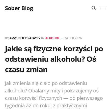
Sober Blog
BY
ASSYLBEK ISSATAYEV
IN
ALKOHOL
—
24 FEB 2026
Jakie są fizyczne korzyści po
odstawieniu alkoholu? Oś
czasu zmian
Jak zmienia się ciało po odstawieniu
alkoholu? Obalamy mity i pokazujemy oś
czasu korzyści fizycznych — od pierwszego
tygodnia aż do roku, z praktycznymi