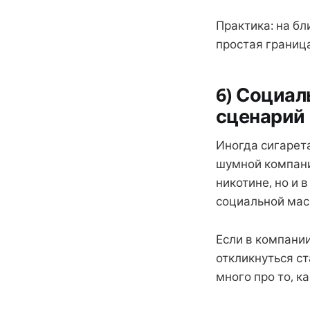
Практика: на б
простая граница
6) Социал
сценарий
Иногда сигарета
шумной компани
никотине, но и 
социальной мас
Если в компании
откликнуться с
много про то, к