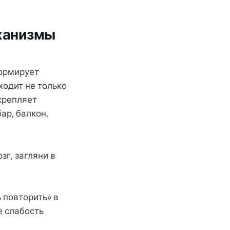
еханизмы
формирует
ходит не только
дкрепляет
ар, балкон,
зг, загляни в
 повторить» в
е слабость