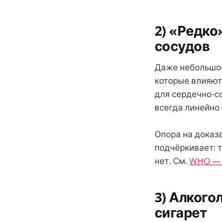
2) «Редко
сосудов
Даже небольшое
которые влияют 
для сердечно‑с
всегда линейно
Опора на доказ
подчёркивает: 
нет. См.
WHO — 
3) Алкого
сигарет