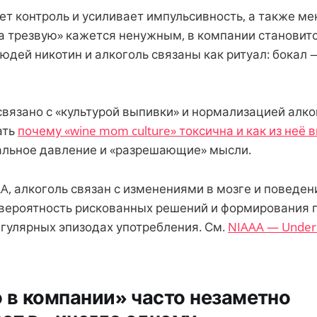
ет контроль и усиливает импульсивность, а также ме
«на трезвую» кажется ненужным, в компании становитс
юдей никотин и алкоголь связаны как ритуал: бокал 
 связано с «культурой выпивки» и нормализацией алко
ать
почему «wine mom culture» токсична и как из неё 
альное давление и «разрешающие» мысли.
, алкоголь связан с изменениями в мозге и поведен
ероятность рискованных решений и формирования 
егулярных эпизодах употребления. См.
NIAAA — Unders
о в компании» часто незаметно