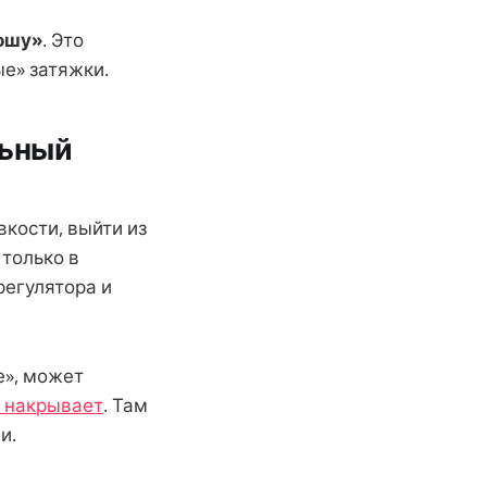
рошу»
. Это
ые» затяжки.
льный
вкости, выйти из
только в
регулятора и
е», может
о накрывает
. Там
и.