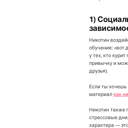
1) Социал
зависимо
Никотин воздей
обучение: «вот 
у тех, кто кури
привычку и може
друзья).
Если ты хочешь 
материал
как н
Никотин также п
стрессовые дни,
характера — эт