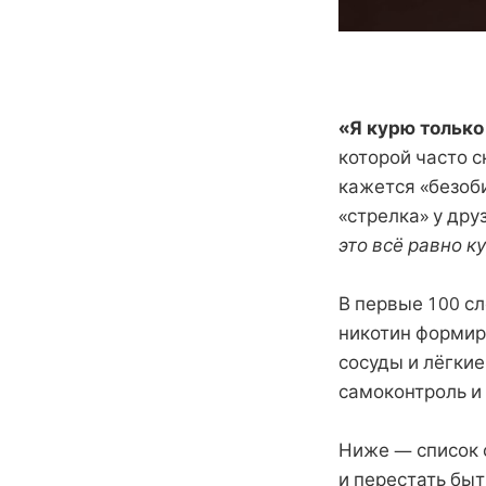
«Я курю только
которой часто 
кажется «безоби
«стрелка» у дру
это всё равно к
В первые 100 с
никотин формиру
сосуды и лёгки
самоконтроль и 
Ниже — список 
и перестать бы