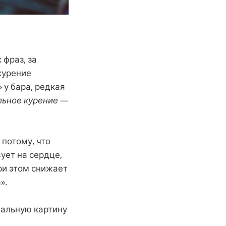
фраз, за
курение
 у бара, редкая
льное курение —
 потому, что
ует на сердце,
ри этом снижает
».
еальную картину