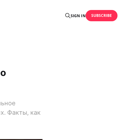
SUBSCRIBE
SIGN IN
но
льное
х. Факты, как