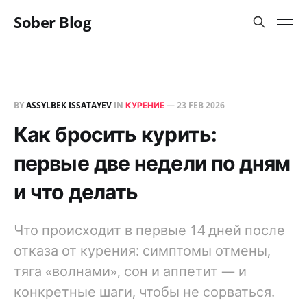
Sober Blog
BY
ASSYLBEK ISSATAYEV
IN
КУРЕНИЕ
—
23 FEB 2026
Как бросить курить:
первые две недели по дням
и что делать
Что происходит в первые 14 дней после
отказа от курения: симптомы отмены,
тяга «волнами», сон и аппетит — и
конкретные шаги, чтобы не сорваться.