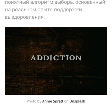
понятный алгоритм выбора, основанный
на реальном опыте поддержки
выздоровления.
Photo by
Annie Spratt
on
Unsplash