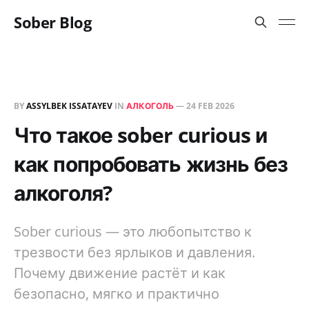
Sober Blog
BY
ASSYLBEK ISSATAYEV
IN
АЛКОГОЛЬ
—
24 FEB 2026
Что такое sober curious и
как попробовать жизнь без
алкоголя?
Sober curious — это любопытство к
трезвости без ярлыков и давления.
Почему движение растёт и как
безопасно, мягко и практично