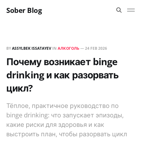
Sober Blog
BY
ASSYLBEK ISSATAYEV
IN
АЛКОГОЛЬ
—
24 FEB 2026
Почему возникает binge
drinking и как разорвать
цикл?
Тёплое, практичное руководство по
binge drinking: что запускает эпизоды,
какие риски для здоровья и как
выстроить план, чтобы разорвать цикл