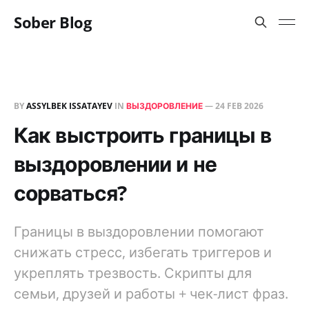
Sober Blog
BY
ASSYLBEK ISSATAYEV
IN
ВЫЗДОРОВЛЕНИЕ
—
24 FEB 2026
Как выстроить границы в
выздоровлении и не
сорваться?
Границы в выздоровлении помогают
снижать стресс, избегать триггеров и
укреплять трезвость. Скрипты для
семьи, друзей и работы + чек-лист фраз.