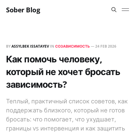
Sober Blog
BY
ASSYLBEK ISSATAYEV
IN
СОЗАВИСИМОСТЬ
—
24 FEB 2026
Как помочь человеку,
который не хочет бросать
зависимость?
Теплый, практичный список советов, как
поддержать близкого, который не готов
бросать: что помогает, что ухудшает,
границы vs интервенция и как защитить