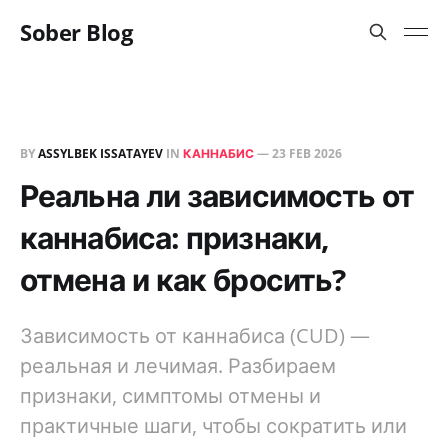
Sober Blog
BY
ASSYLBEK ISSATAYEV
IN
КАННАБИС
—
23 FEB 2026
Реальна ли зависимость от
каннабиса: признаки,
отмена и как бросить?
Зависимость от каннабиса (CUD) —
реальная и лечимая. Разбираем
признаки, симптомы отмены и
практичные шаги, чтобы сократить или