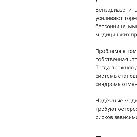
Бензодиазепины 
усиливают тормо
бессоннице, мы
медицинских пр
Проблема в том
собственная «т
Тогда прежняя д
система станов
синдрома отмен
Надёжные медиц
требуют осторож
рисков зависим