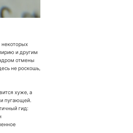
 некоторых
лирию и другим
индром отмены
есь не роскошь,
вится хуже, а
 и пугающей.
тичный гид:
н
пенное