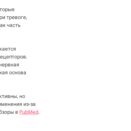
оторые
ри тревоге,
ак часть
ижается
рецепторов.
 нервная
кая основа
тивны, но
именения из‑за
бзоры в
PubMed
.