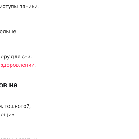
иступы паники,
больше
ру для сна:
выздоровлении
.
ов на
, тошнотой,
мощи»