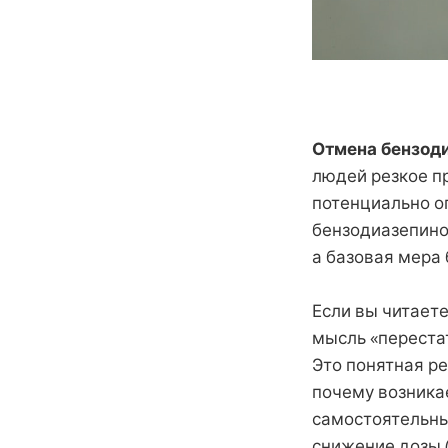
Отмена бензоди
людей резкое п
потенциально о
бензодиазепино
а базовая мера 
Если вы читаете
мысль «переста
Это понятная р
почему возника
самостоятельны
снижение дозы (