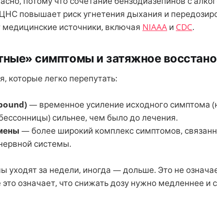
асно, потому что сочетание бензодиазепинов с алко
ЦНС повышает риск угнетения дыхания и передозиро
 медицинские источники, включая
NIAAA
и
CDC
.
тные» симптомы и затяжное восстан
я, которые легко перепутать:
bound)
— временное усиление исходного симптома (
бессонницы) сильнее, чем было до лечения.
мены
— более широкий комплекс симптомов, связанн
нервной системы.
 уходят за недели, иногда — дольше. Это не означае
это означает, что снижать дозу нужно медленнее и 