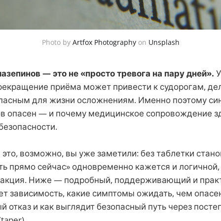
Photo by
Artfox Photography
on
Unsplash
азепинов — это не «просто тревога на пару дней».
У
рекращение приёма может привести к судорогам, де
пасным для жизни осложнениям. Именно поэтому с
в опасен — и почему медицинское сопровождение зд
безопасности.
 это, возможно, вы уже заметили: без таблетки стано
ть прямо сейчас» одновременно кажется и логичной,
еакция. Ниже — подробный, поддерживающий и прак
ет зависимость, какие симптомы ожидать, чем опасе
й отказ и как выглядит безопасный путь через посте
taper).