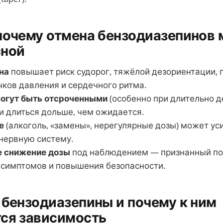
почему отмена бензодиазепинов
сной
на
повышает риск судорог, тяжёлой дезориентации, п
чков давления и сердечного ритма.
огут быть отсроченными
(особенно при длительно 
 и длиться дольше, чем ожидается.
е
(алкоголь, «замены», нерегулярные дозы) может уси
 нервную систему.
е снижение дозы
под наблюдением — признанный по
симптомов и повышения безопасности.
 бензодиазепины и почему к ним
тся зависимость