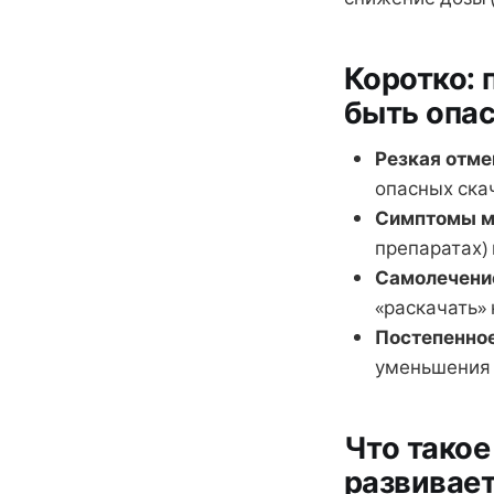
Коротко: 
быть опа
Резкая отме
опасных ска
Симптомы м
препаратах)
Самолечени
«раскачать»
Постепенно
уменьшения 
Что такое
развивае