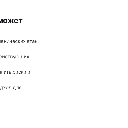
 может
анических атак,
действующих
лить риски и
дход для