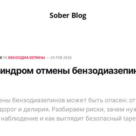
Sober Blog
EV
IN
БЕНЗОДИАЗЕПИНЫ
—
24 FEB 2026
индром отмены бензодиазепи
ны бензодиазепинов может быть опасен: о
удорог и делирия. Разбираем риски, зачем ну
наблюдение и как выглядит безопасный taper