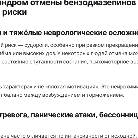
индром отмены бензодиазепинов 
 риски
и и тяжёлые неврологические осложн
 риск — судороги, особенно при резком прекращени
иёма или высоких доз. У некоторых людей отмена мо
 состояние спутанности сознания, психомоторное во
ь характера» и не «плохая мотивация». Это нейрохими
т баланс между возбуждением и торможением.
 тревога, панические атаки, бессонниц
ене часто отличается по интенсивности от исходной