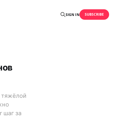
SUBSCRIBE
SIGN IN
нов
т тяжёлой
жно
 шаг за