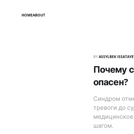
HOME
ABOUT
BY
ASSYLBEK ISSATAY
Почему с
опасен?
Синдром отме
тревоги до с
медицинское 
шагом.