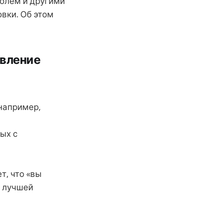
голем и другими
вки. Об этом
овление
например,
ых с
т, что «вы
с лучшей