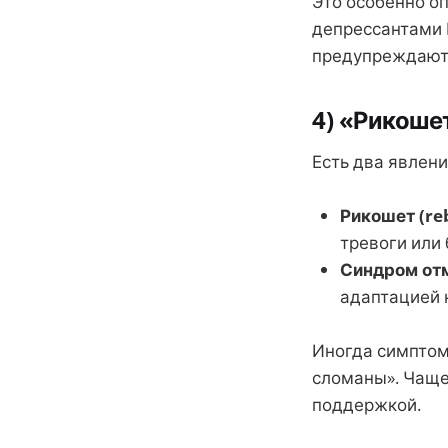
Это особенно оп
депрессантами 
предупреждают
4) «Рикоше
Есть два явлени
Рикошет (re
тревоги или 
Синдром от
адаптацией 
Иногда симптомы
сломаны». Чаще 
поддержкой.