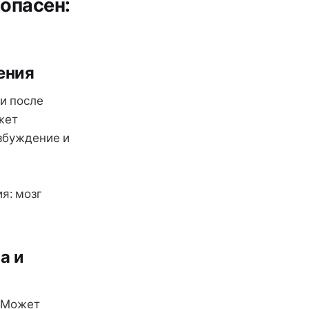
опасен:
ения
и после
жет
збуждение и
я: мозг
а и
. Может