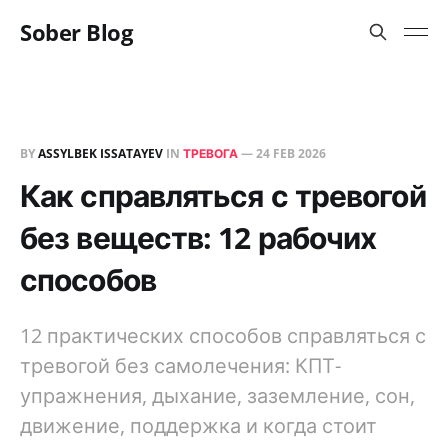
Sober Blog
BY
ASSYLBEK ISSATAYEV
IN
ТРЕВОГА
—
24 FEB 2026
Как справляться с тревогой
без веществ: 12 рабочих
способов
12 практических способов справляться с
тревогой без самолечения: КПТ-
упражнения, дыхание, заземление, сон,
движение, поддержка и когда стоит