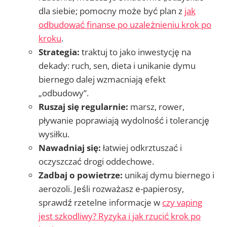
dla siebie; pomocny może być plan z
jak
odbudować finanse po uzależnieniu krok po
kroku
.
Strategia:
traktuj to jako inwestycję na
dekady: ruch, sen, dieta i unikanie dymu
biernego dalej wzmacniają efekt
„odbudowy”.
Ruszaj się regularnie:
marsz, rower,
pływanie poprawiają wydolność i tolerancję
wysiłku.
Nawadniaj się:
łatwiej odkrztuszać i
oczyszczać drogi oddechowe.
Zadbaj o powietrze:
unikaj dymu biernego i
aerozoli. Jeśli rozważasz e-papierosy,
sprawdź rzetelne informacje w
czy vaping
jest szkodliwy? Ryzyka i jak rzucić krok po