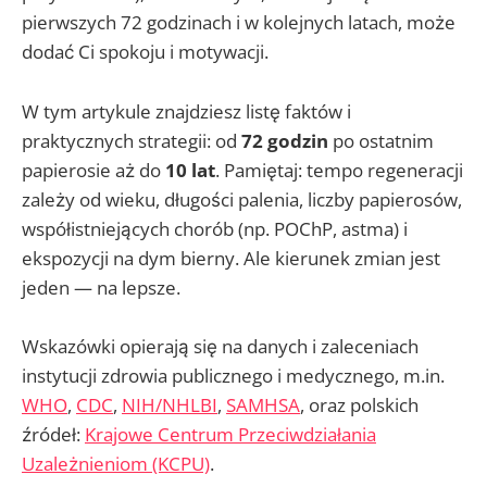
pierwszych 72 godzinach i w kolejnych latach, może
dodać Ci spokoju i motywacji.
W tym artykule znajdziesz listę faktów i
praktycznych strategii: od
72 godzin
po ostatnim
papierosie aż do
10 lat
. Pamiętaj: tempo regeneracji
zależy od wieku, długości palenia, liczby papierosów,
współistniejących chorób (np. POChP, astma) i
ekspozycji na dym bierny. Ale kierunek zmian jest
jeden — na lepsze.
Wskazówki opierają się na danych i zaleceniach
instytucji zdrowia publicznego i medycznego, m.in.
WHO
,
CDC
,
NIH/NHLBI
,
SAMHSA
, oraz polskich
źródeł:
Krajowe Centrum Przeciwdziałania
Uzależnieniom (KCPU)
.