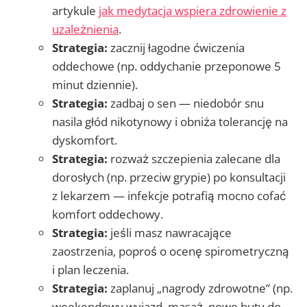
artykule
jak medytacja wspiera zdrowienie z
uzależnienia
.
Strategia:
zacznij łagodne ćwiczenia
oddechowe (np. oddychanie przeponowe 5
minut dziennie).
Strategia:
zadbaj o sen — niedobór snu
nasila głód nikotynowy i obniża tolerancję na
dyskomfort.
Strategia:
rozważ szczepienia zalecane dla
dorosłych (np. przeciw grypie) po konsultacji
z lekarzem — infekcje potrafią mocno cofać
komfort oddechowy.
Strategia:
jeśli masz nawracające
zaostrzenia, poproś o ocenę spirometryczną
i plan leczenia.
Strategia:
zaplanuj „nagrody zdrowotne” (np.
weekendowy wyjazd, masaż, nowe buty do