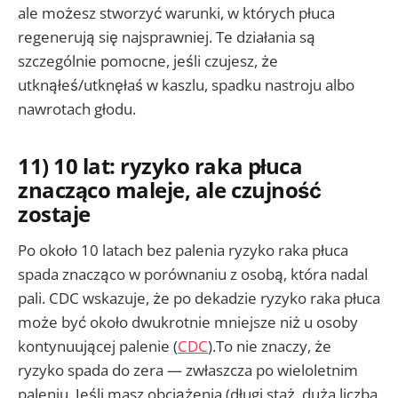
ale możesz stworzyć warunki, w których płuca
regenerują się najsprawniej. Te działania są
szczególnie pomocne, jeśli czujesz, że
utknąłeś/utknęłaś w kaszlu, spadku nastroju albo
nawrotach głodu.
11) 10 lat: ryzyko raka płuca
znacząco maleje, ale czujność
zostaje
Po około 10 latach bez palenia ryzyko raka płuca
spada znacząco w porównaniu z osobą, która nadal
pali. CDC wskazuje, że po dekadzie ryzyko raka płuca
może być około dwukrotnie mniejsze niż u osoby
kontynuującej palenie (
CDC
).To nie znaczy, że
ryzyko spada do zera — zwłaszcza po wieloletnim
paleniu. Jeśli masz obciążenia (długi staż, duża liczba