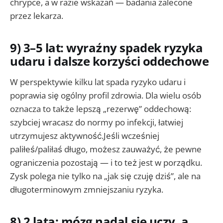
chrypce, a w razie wskazań — badania zalecone
przez lekarza.
9) 3–5 lat: wyraźny spadek ryzyka
udaru i dalsze korzyści oddechowe
W perspektywie kilku lat spada ryzyko udaru i
poprawia się ogólny profil zdrowia. Dla wielu osób
oznacza to także lepszą „rezerwę” oddechową:
szybciej wracasz do normy po infekcji, łatwiej
utrzymujesz aktywność.Jeśli wcześniej
paliłeś/paliłaś długo, możesz zauważyć, że pewne
ograniczenia pozostają — i to też jest w porządku.
Zysk polega nie tylko na „jak się czuję dziś”, ale na
długoterminowym zmniejszaniu ryzyka.
8) 2 lata: mózg nadal się uczy, a