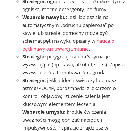
Strategia:
ogranicz czynniki drażniące: dym z
ogniska, mocne detergenty, perfumy.
Wsparcie nawyku:
jeśli łapiesz się na
automatycznym „odruchu papierosa” po
kawie lub stresie, pomocny może być
schemat pętli nawyku opisany w
nauce o
pętli nawyku i trwałej zmianie
.
Strategia:
przygotuj plan na 3 sytuacje
wyzwalające (np. kawa, alkohol, stres). Zapisz:
wyzwalacz → alternatywa → nagroda.
Strategia:
jeśli oddech świszczy lub masz
astmę/POChP, porozmawiaj z lekarzem o
kontroli objawów; rzucenie palenia jest
kluczowym elementem leczenia.
Wsparcie umysłu:
krótkie ćwiczenia
uważności mogą obniżać napięcie i
impulsywność; inspiracje znajdziesz w