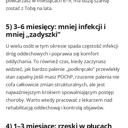
powtarzasz w miesiącach 6–9, ma dużą szansę
zostać z Tobą na lata.
5) 3–6 miesięcy: mniej infekcji i
mniej „zadyszki”
U wielu osób w tym okresie spada częstość infekcji
dróg oddechowych i poprawia się komfort
oddychania. To również czas, kiedy zaczynasz
widzieć, jak bardzo palenie „podkręcało” przewlekły
stan zapalny.Jeśli masz POChP, rzucenie palenia nie
cofa całkowicie zmian strukturalnych, ale jest
najważniejszym krokiem spowalniającym postęp
choroby. Warto wtedy pracować z lekarzem nad
rehabilitacją oddechową i kontrolą objawów.
4) 1–3 miesiące: rzęski w płucach