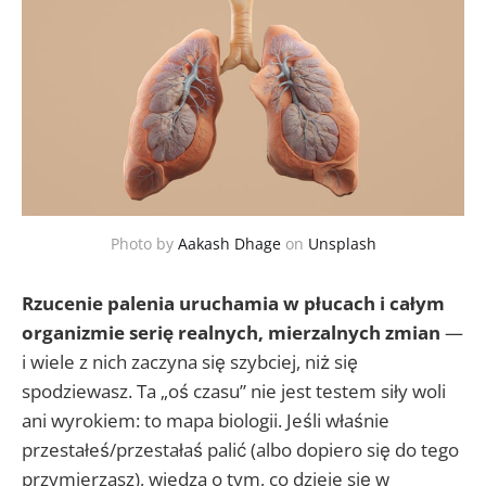
Photo by
Aakash Dhage
on
Unsplash
Rzucenie palenia uruchamia w płucach i całym
organizmie serię realnych, mierzalnych zmian
—
i wiele z nich zaczyna się szybciej, niż się
spodziewasz. Ta „oś czasu” nie jest testem siły woli
ani wyrokiem: to mapa biologii. Jeśli właśnie
przestałeś/przestałaś palić (albo dopiero się do tego
przymierzasz), wiedza o tym, co dzieje się w