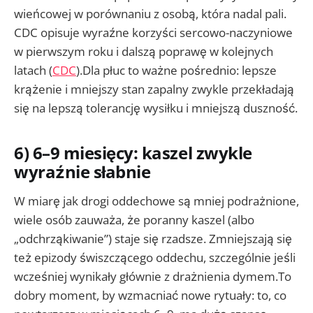
wieńcowej w porównaniu z osobą, która nadal pali.
CDC opisuje wyraźne korzyści sercowo-naczyniowe
w pierwszym roku i dalszą poprawę w kolejnych
latach (
CDC
).Dla płuc to ważne pośrednio: lepsze
krążenie i mniejszy stan zapalny zwykle przekładają
się na lepszą tolerancję wysiłku i mniejszą duszność.
6) 6–9 miesięcy: kaszel zwykle
wyraźnie słabnie
W miarę jak drogi oddechowe są mniej podrażnione,
wiele osób zauważa, że poranny kaszel (albo
„odchrząkiwanie”) staje się rzadsze. Zmniejszają się
też epizody świszczącego oddechu, szczególnie jeśli
wcześniej wynikały głównie z drażnienia dymem.To
dobry moment, by wzmacniać nowe rytuały: to, co