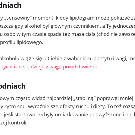
dniach
zy „sensowny” moment, kiedy lipidogram może pokazać 
szcza gdy alkohol był głównym czynnikiem, a Ty jednocze
elu osób w tym czasie spada też masa ciała (choć nie zaws
profilu lipidowego.
 alkoholu wiąże się u Ciebie z wahaniami apetytu i wagi, 
tycie i co się dzieje z wagą po odstawieniu
.
odniach
owym często widać najbardziej „stabilną” poprawę: mniej
zy rytm snu, wyraźniejsze efekty ruchu i diety. To też r
, jeśli startowo TG były umiarkowanie podwyższone i nie 
ej kontroli.