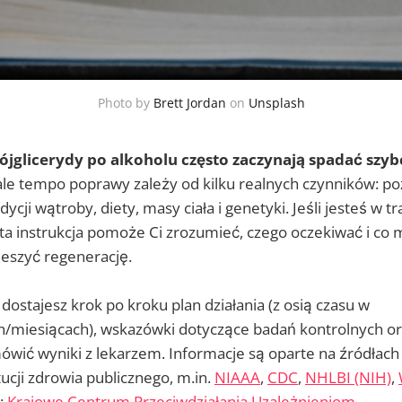
Photo by
Brett Jordan
on
Unsplash
jglicerydy po alkoholu często zaczynają spadać szybci
le tempo poprawy zależy od kilku realnych czynników: p
cji wątroby, diety, masy ciała i genetyki. Jeśli jesteś w t
z, ta instrukcja pomoże Ci zrozumieć, czego oczekiwać i co
ieszyć regenerację.
ostajesz krok po kroku plan działania (z osią czasu w
h/miesiącach), wskazówki dotyczące badań kontrolnych 
wić wyniki z lekarzem. Informacje są oparte na źródłach k
tucji zdrowia publicznego, m.in.
NIAAA
,
CDC
,
NHLBI (NIH)
,
i:
Krajowe Centrum Przeciwdziałania Uzależnieniom
.