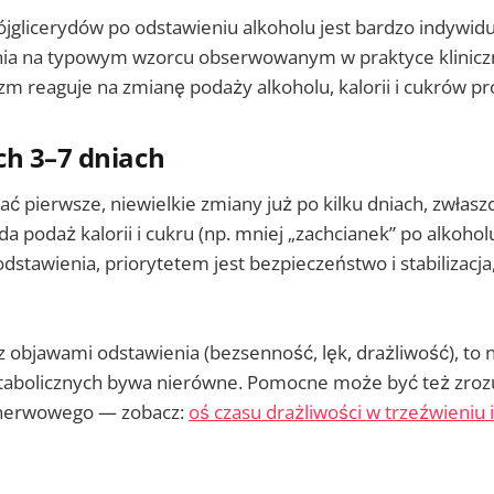
jglicerydów po odstawieniu alkoholu jest bardzo indywid
ia na typowym wzorcu obserwowanym w praktyce kliniczn
zm reaguje na zmianę podaży alkoholu, kalorii i cukrów pr
ch 3–7 dniach
ać pierwsze, niewielkie zmiany już po kilku dniach, zwłaszc
a podaż kalorii i cukru (np. mniej „zachcianek” po alkoholu)
odstawienia, priorytetem jest bezpieczeństwo i stabilizacja
 z objawami odstawienia (bezsenność, lęk, drażliwość), to
abolicznych bywa nierówne. Pomocne może być też zrozu
u nerwowego — zobacz:
oś czasu drażliwości w trzeźwieniu 