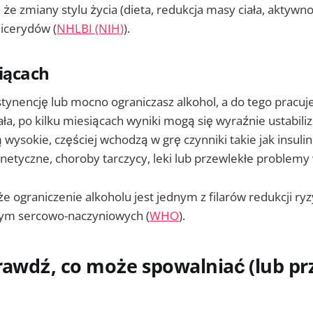
że zmiany stylu życia (dieta, redukcja masy ciała, aktywn
licerydów (
NHLBI (NIH)
).
iącach
stynencję lub mocno ograniczasz alkohol, a do tego pracuje
ła, po kilku miesiącach wyniki mogą się wyraźnie ustabili
 wysokie, częściej wchodzą w grę czynniki takie jak insul
netyczne, choroby tarczycy, leki lub przewlekłe problemy
 ograniczenie alkoholu jest jednym z filarów redukcji ry
tym sercowo-naczyniowych (
WHO
).
rawdź, co może spowalniać (lub pr