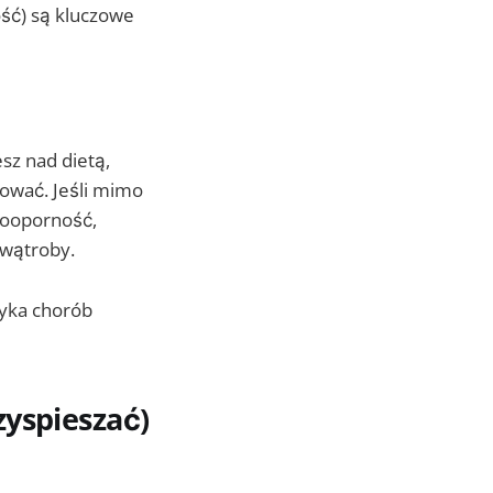
ość) są kluczowe
sz nad dietą,
zować. Jeśli mimo
inooporność,
 wątroby.
zyka chorób
zyspieszać)