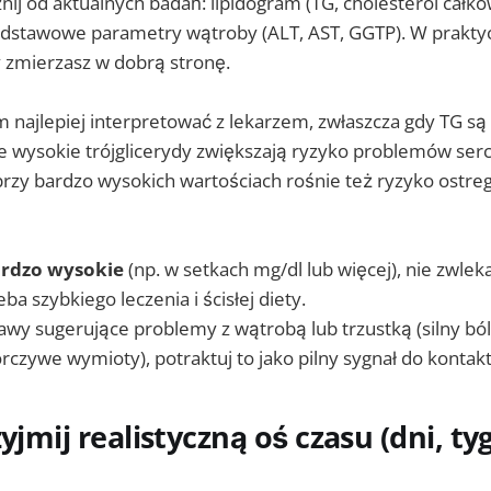
znij od aktualnych badań: lipidogram (TG, cholesterol całko
dstawowe parametry wątroby (ALT, AST, GGTP). W praktyc
y zmierzasz w dobrą stronę.
 najlepiej interpretować z lekarzem, zwłaszcza gdy TG są
e wysokie trójglicerydy zwiększają ryzyko problemów ser
przy bardzo wysokich wartościach rośnie też ryzyko ostre
bardzo wysokie
(np. w setkach mg/dl lub więcej), nie zwlek
a szybkiego leczenia i ścisłej diety.
jawy sugerujące problemy z wątrobą lub trzustką (silny ból
orczywe wymioty), potraktuj to jako pilny sygnał do konta
yjmij realistyczną oś czasu (dni, ty