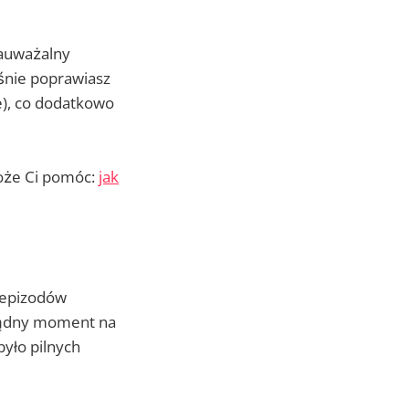
zauważalny
śnie poprawiasz
ze), co dodatkowo
może Ci pomóc:
jak
 epizodów
ozsądny moment na
było pilnych