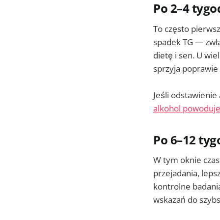
Po 2–4 tygo
To często pierws
spadek TG — zwła
dietę i sen. U wi
sprzyja poprawie 
Jeśli odstawienie
alkohol powoduje 
Po 6–12 tyg
W tym oknie czas
przejadania, leps
kontrolne badania
wskazań do szybsz