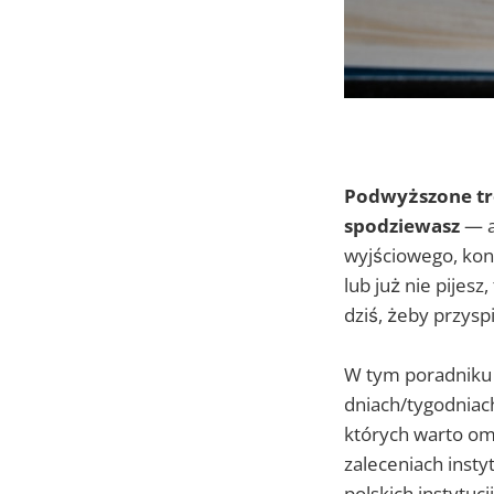
Podwyższone tró
spodziewasz
— a
wyjściowego, kondy
lub już nie pijes
dziś, żeby przysp
W tym poradniku d
dniach/tygodniac
których warto omó
zaleceniach insty
polskich instytucj