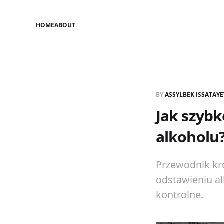
HOME
ABOUT
BY
ASSYLBEK ISSATAY
Jak szybk
alkoholu
Przewodnik kro
odstawieniu a
kontrolne.