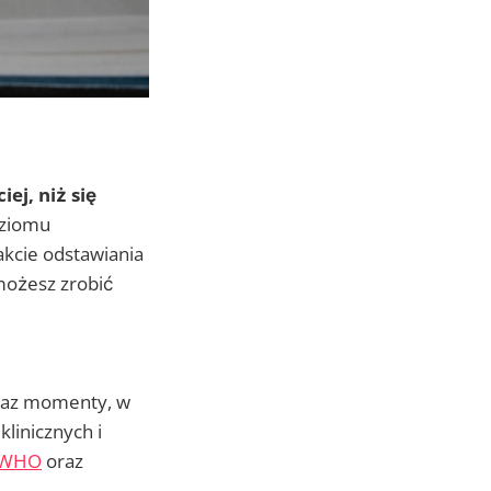
ej, niż się
oziomu
rakcie odstawiania
 możesz zrobić
oraz momenty, w
linicznych i
WHO
oraz