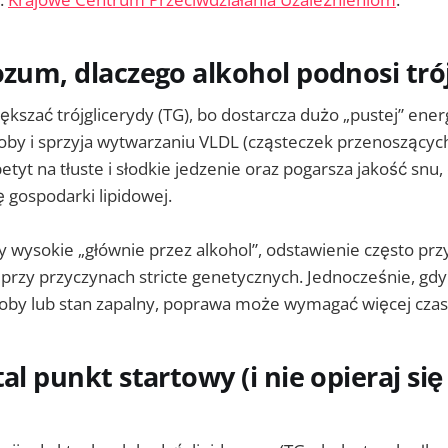
ozum, dlaczego alkohol podnosi tró
kszać trójglicerydy (TG), bo dostarcza dużo „pustej” ener
by i sprzyja wytwarzaniu VLDL (cząsteczek przenoszących
petyt na tłuste i słodkie jedzenie oraz pogarsza jakość snu
ę gospodarki lipidowej.
ły wysokie „głównie przez alkohol”, odstawienie często pr
ż przy przyczynach stricte genetycznych. Jednocześnie, gd
roby lub stan zapalny, poprawa może wymagać więcej czas
al punkt startowy (i nie opieraj się