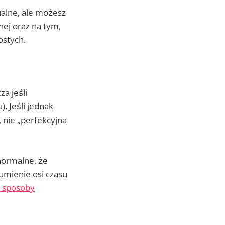
ualne, ale możesz
ej oraz na tym,
ostych.
za jeśli
. Jeśli jednak
, nie „perfekcyjna
 normalne, że
mienie osi czasu
i sposoby