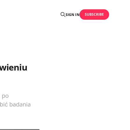
SUBSCRIBE
SIGN IN
awieniu
ć po
bić badania