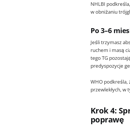
NHLBI podkreśla, 
w obniżaniu trójg
Po 3–6 mies
Jeśli trzymasz ab
ruchem i masą cia
tego TG pozostają
predyspozycje ge
WHO podkreśla, że
przewlekłych, w 
Krok 4: Sp
poprawę