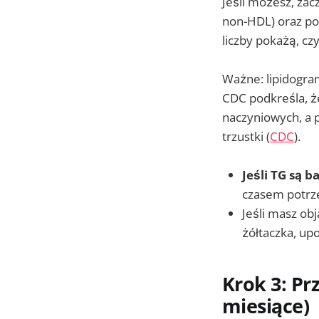
Jeśli możesz, zac
non-HDL) oraz po
liczby pokażą, cz
Ważne: lipidogram
CDC podkreśla, ż
naczyniowych, a 
trzustki (
CDC
).
Jeśli TG są 
czasem potrzeb
Jeśli masz ob
żółtaczka, up
Krok 3: Prz
miesiące)