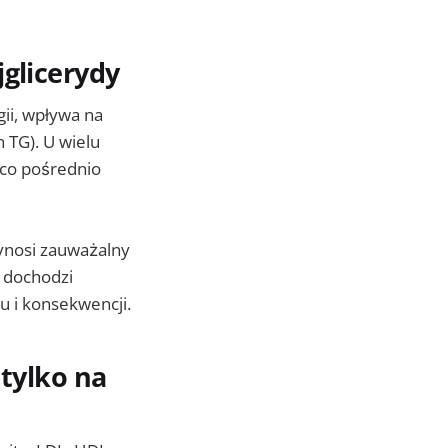
jglicerydy
gii, wpływa na
 TG). U wielu
, co pośrednio
zynosi zauważalny
y dochodzi
u i konsekwencji.
 tylko na