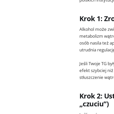
Krok 1: Zr
Alkohol może zwię
metabolizm wątro
osób nasila też a
utrudnia regulacj
Jeśli Twoje TG by
efekt szybciej ni
stłuszczenie wąt
Krok 2: Ust
„czuciu”)