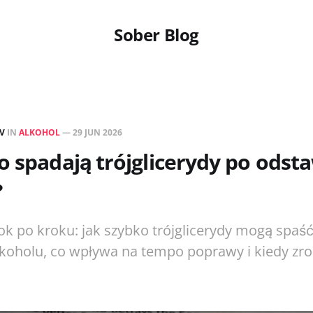
Sober Blog
EV
IN
ALKOHOL
—
29 JUN 2026
o spadają trójglicerydy po odst
?
k po kroku: jak szybko trójglicerydy mogą spaś
lkoholu, co wpływa na tempo poprawy i kiedy zro