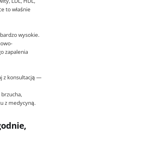
wity, LDL, HDL,
e to właśnie
 bardzo wysokie.
cowo-
go zapalenia
aj z konsultacją —
 brzucha,
ktu z medycyną.
godnie,