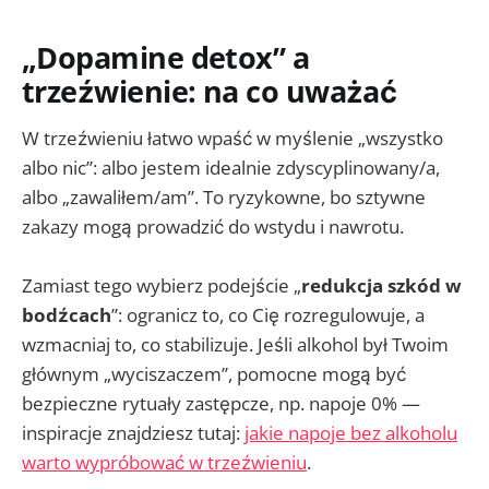
„Dopamine detox” a
trzeźwienie: na co uważać
W trzeźwieniu łatwo wpaść w myślenie „wszystko
albo nic”: albo jestem idealnie zdyscyplinowany/a,
albo „zawaliłem/am”. To ryzykowne, bo sztywne
zakazy mogą prowadzić do wstydu i nawrotu.
Zamiast tego wybierz podejście „
redukcja szkód w
bodźcach
”: ogranicz to, co Cię rozregulowuje, a
wzmacniaj to, co stabilizuje. Jeśli alkohol był Twoim
głównym „wyciszaczem”, pomocne mogą być
bezpieczne rytuały zastępcze, np. napoje 0% —
inspiracje znajdziesz tutaj:
jakie napoje bez alkoholu
warto wypróbować w trzeźwieniu
.