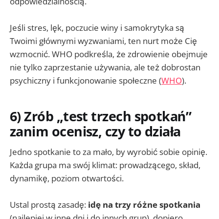
odpowiedzialnością.
Jeśli stres, lęk, poczucie winy i samokrytyka są
Twoimi głównymi wyzwaniami, ten nurt może Cię
wzmocnić. WHO podkreśla, że zdrowienie obejmuje
nie tylko zaprzestanie używania, ale też dobrostan
psychiczny i funkcjonowanie społeczne (
WHO
).
6) Zrób „test trzech spotkań”
zanim ocenisz, czy to działa
Jedno spotkanie to za mało, by wyrobić sobie opinię.
Każda grupa ma swój klimat: prowadzącego, skład,
dynamikę, poziom otwartości.
Ustal prostą zasadę:
idę na trzy różne spotkania
(najlepiej w inne dni i do innych grup), dopiero