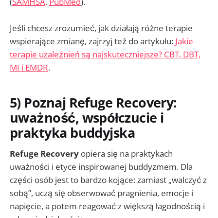
(
SAMHSA
,
PubMed
).
Jeśli chcesz zrozumieć, jak działają różne terapie
wspierające zmianę, zajrzyj też do artykułu:
Jakie
terapie uzależnień są najskuteczniejsze? CBT, DBT,
MI i EMDR
.
5) Poznaj Refuge Recovery:
uważność, współczucie i
praktyka buddyjska
Refuge Recovery
opiera się na praktykach
uważności i etyce inspirowanej buddyzmem. Dla
części osób jest to bardzo kojące: zamiast „walczyć z
sobą”, uczą się obserwować pragnienia, emocje i
napięcie, a potem reagować z większą łagodnością i