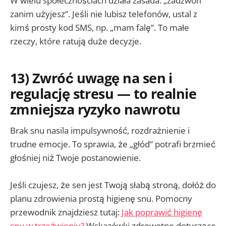
W wielu społecznościach działa zasada: „zadzwoń
zanim użyjesz”. Jeśli nie lubisz telefonów, ustal z
kimś prosty kod SMS, np. „mam falę”. To małe
rzeczy, które ratują duże decyzje.
13) Zwróć uwagę na sen i
regulację stresu — to realnie
zmniejsza ryzyko nawrotu
Brak snu nasila impulsywność, rozdrażnienie i
trudne emocje. To sprawia, że „głód” potrafi brzmieć
głośniej niż Twoje postanowienie.
Jeśli czujesz, że sen jest Twoją słabą stroną, dołóż do
planu zdrowienia prostą higienę snu. Pomocny
przewodnik znajdziesz tutaj:
Jak poprawić higienę
snu w trzeźwieniu?
Wskazówki zdrowotne dotyczące