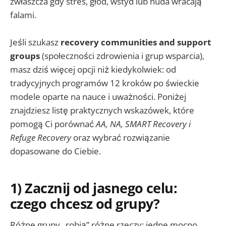
zwłaszcza gdy stres, głód, wstyd lub nuda wracają
falami.
Jeśli szukasz
recovery communities and support
groups
(społeczności zdrowienia i grup wsparcia),
masz dziś więcej opcji niż kiedykolwiek: od
tradycyjnych programów 12 kroków po świeckie
modele oparte na nauce i uważności. Poniżej
znajdziesz listę praktycznych wskazówek, które
pomogą Ci porównać
AA, NA, SMART Recovery i
Refuge Recovery
oraz wybrać rozwiązanie
dopasowane do Ciebie.
1) Zacznij od jasnego celu:
czego chcesz od grupy?
Różne grupy „robią” różne rzeczy: jedne mocno