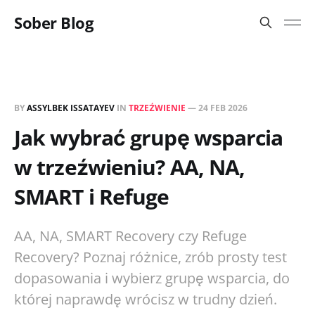
Sober Blog
BY
ASSYLBEK ISSATAYEV
IN
TRZEŹWIENIE
—
24 FEB 2026
Jak wybrać grupę wsparcia
w trzeźwieniu? AA, NA,
SMART i Refuge
AA, NA, SMART Recovery czy Refuge
Recovery? Poznaj różnice, zrób prosty test
dopasowania i wybierz grupę wsparcia, do
której naprawdę wrócisz w trudny dzień.