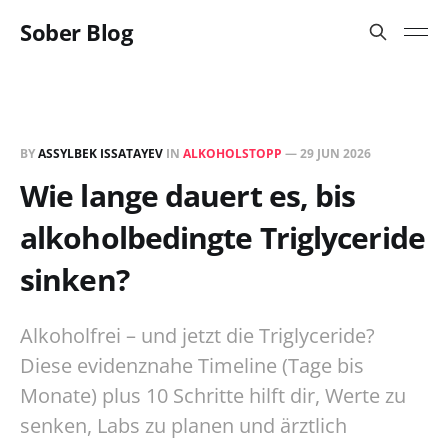
Sober Blog
BY
ASSYLBEK ISSATAYEV
IN
ALKOHOLSTOPP
—
29 JUN 2026
Wie lange dauert es, bis
alkoholbedingte Triglyceride
sinken?
Alkoholfrei – und jetzt die Triglyceride?
Diese evidenznahe Timeline (Tage bis
Monate) plus 10 Schritte hilft dir, Werte zu
senken, Labs zu planen und ärztlich