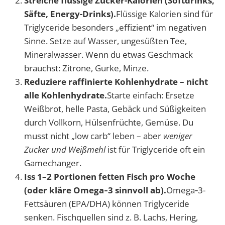
Streiche flüssige Zucker-Kalorien (Softdrinks,
Säfte, Energy-Drinks).
Flüssige Kalorien sind für
Triglyceride besonders „effizient“ im negativen
Sinne. Setze auf Wasser, ungesüßten Tee,
Mineralwasser. Wenn du etwas Geschmack
brauchst: Zitrone, Gurke, Minze.
Reduziere raffinierte Kohlenhydrate – nicht
alle Kohlenhydrate.
Starte einfach: Ersetze
Weißbrot, helle Pasta, Gebäck und Süßigkeiten
durch Vollkorn, Hülsenfrüchte, Gemüse. Du
musst nicht „low carb“ leben – aber
weniger
Zucker und Weißmehl
ist für Triglyceride oft ein
Gamechanger.
Iss 1–2 Portionen fetten Fisch pro Woche
(oder kläre Omega‑3 sinnvoll ab).
Omega‑3-
Fettsäuren (EPA/DHA) können Triglyceride
senken. Fischquellen sind z. B. Lachs, Hering,