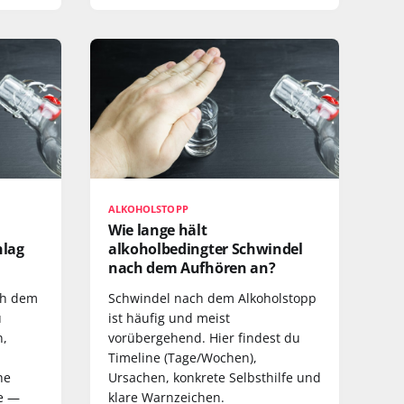
ALKOHOLSTOPP
Wie lange hält
hlag
alkoholbedingter Schwindel
nach dem Aufhören an?
ch dem
Schwindel nach dem Alkoholstopp
u
ist häufig und meist
n,
vorübergehend. Hier findest du
Timeline (Tage/Wochen),
he
Ursachen, konkrete Selbsthilfe und
fe —
klare Warnzeichen.