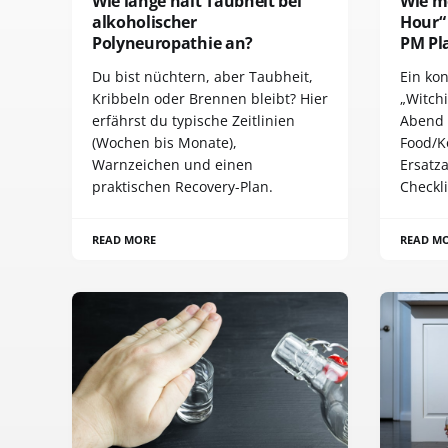
Wie lange hält Taubheit bei
Wie me
alkoholischer
Hour“ 
Polyneuropathie an?
PM Pl
Du bist nüchtern, aber Taubheit,
Ein kon
Kribbeln oder Brennen bleibt? Hier
„Witch
erfährst du typische Zeitlinien
Abend 
(Wochen bis Monate),
Food/K
Warnzeichen und einen
Ersatza
praktischen Recovery-Plan.
Checkli
READ MORE
READ M