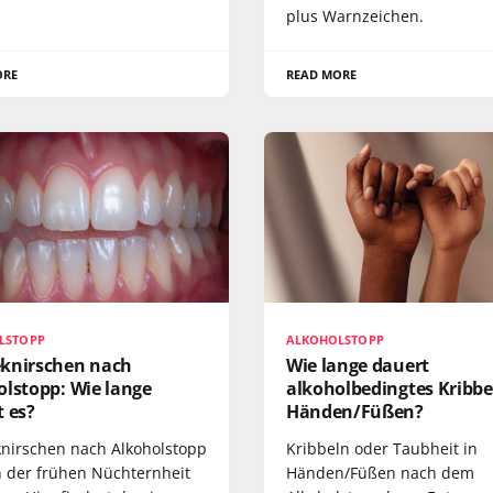
plus Warnzeichen.
ORE
READ MORE
LSTOPP
ALKOHOLSTOPP
knirschen nach
Wie lange dauert
olstopp: Wie lange
alkoholbedingtes Kribbe
 es?
Händen/Füßen?
nirschen nach Alkoholstopp
Kribbeln oder Taubheit in
n der frühen Nüchternheit
Händen/Füßen nach dem