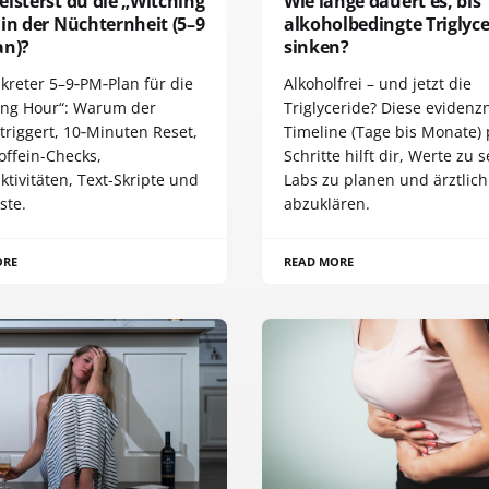
isterst du die „Witching
Wie lange dauert es, bis
in der Nüchternheit (5–9
alkoholbedingte Triglyce
an)?
sinken?
kreter 5–9‑PM‑Plan für die
Alkoholfrei – und jetzt die
ing Hour“: Warum der
Triglyceride? Diese eviden
triggert, 10‑Minuten Reset,
Timeline (Tage bis Monate) 
offein-Checks,
Schritte hilft dir, Werte zu 
ktivitäten, Text-Skripte und
Labs zu planen und ärztlich
ste.
abzuklären.
ORE
READ MORE