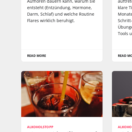
Aufhören dauern kann, warum sie
auftret
entsteht (Entzündung, Hormone,
klare T
Darm, Schlaf) und welche Routine
Monate
Flares wirklich beruhigt.
Schritt
Übunge
Tools 
READ MORE
READ M
ALKOHOLSTOPP
ALKOHO