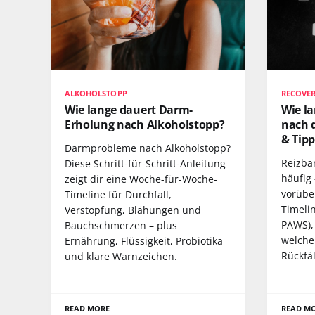
ALKOHOLSTOPP
RECOVE
Wie lange dauert Darm-
Wie la
Erholung nach Alkoholstopp?
nach 
& Tipp
Darmprobleme nach Alkoholstopp?
Reizba
Diese Schritt-für-Schritt-Anleitung
häufig
zeigt dir eine Woche-für-Woche-
vorübe
Timeline für Durchfall,
Timeli
Verstopfung, Blähungen und
PAWS),
Bauchschmerzen – plus
welche 
Ernährung, Flüssigkeit, Probiotika
Rückfäl
und klare Warnzeichen.
READ MORE
READ M