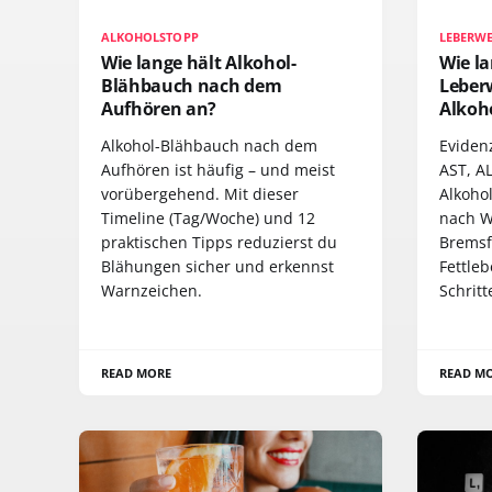
ALKOHOLSTOPP
LEBERWE
Wie lange hält Alkohol-
Wie l
Blähbauch nach dem
Leber
Aufhören an?
Alkoh
Alkohol-Blähbauch nach dem
Eviden
Aufhören ist häufig – und meist
AST, A
vorübergehend. Mit dieser
Alkoho
Timeline (Tag/Woche) und 12
nach W
praktischen Tipps reduzierst du
Bremsf
Blähungen sicher und erkennst
Fettle
Warnzeichen.
Schritt
READ MORE
READ M