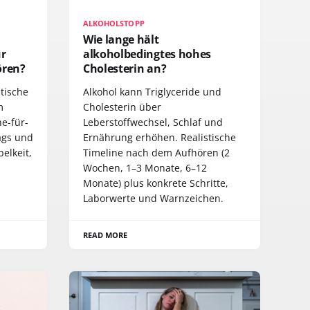
ALKOHOLSTOPP
Wie lange hält
ur
alkoholbedingtes hohes
ören?
Cholesterin an?
stische
Alkohol kann Triglyceride und
m
Cholesterin über
e-für-
Leberstoffwechsel, Schlaf und
ags und
Ernährung erhöhen. Realistische
elkeit,
Timeline nach dem Aufhören (2
Wochen, 1–3 Monate, 6–12
Monate) plus konkrete Schritte,
Laborwerte und Warnzeichen.
READ MORE