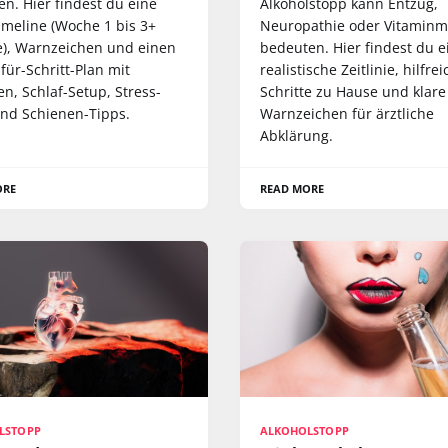
en. Hier findest du eine
Alkoholstopp kann Entzug,
imeline (Woche 1 bis 3+
Neuropathie oder Vitaminm
), Warnzeichen und einen
bedeuten. Hier findest du e
-für-Schritt-Plan mit
realistische Zeitlinie, hilfre
n, Schlaf-Setup, Stress-
Schritte zu Hause und klare
und Schienen-Tipps.
Warnzeichen für ärztliche
Abklärung.
ORE
READ MORE
LSTOPP
ALKOHOLSTOPP