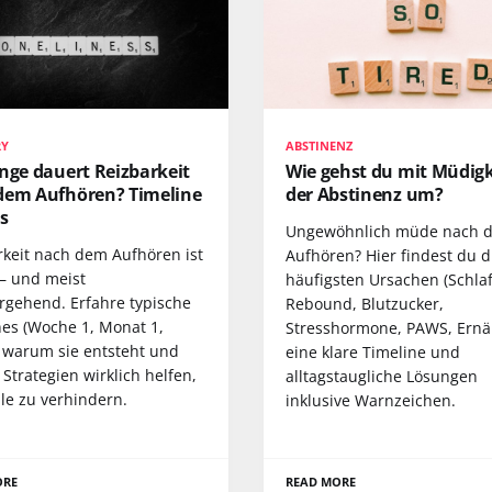
RY
ABSTINENZ
nge dauert Reizbarkeit
Wie gehst du mit Müdigk
dem Aufhören? Timeline
der Abstinenz um?
s
Ungewöhnlich müde nach 
rkeit nach dem Aufhören ist
Aufhören? Hier findest du d
 – und meist
häufigsten Ursachen (Schlaf
rgehend. Erfahre typische
Rebound, Blutzucker,
nes (Woche 1, Monat 1,
Stresshormone, PAWS, Ernä
 warum sie entsteht und
eine klare Timeline und
Strategien wirklich helfen,
alltagstaugliche Lösungen
le zu verhindern.
inklusive Warnzeichen.
ORE
READ MORE