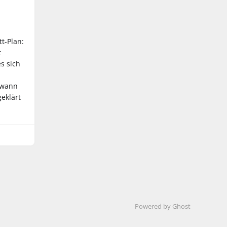
tt-Plan:
t
s sich
 wann
eklärt
Powered by Ghost