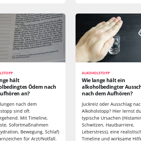
LSTOPP
ALKOHOLSTOPP
nge hält
Wie lange hält ein
olbedingtes Ödem nach
alkoholbedingter Aussc
ufhören an?
nach dem Aufhören?
lungen nach dem
Juckreiz oder Ausschlag na
stopp sind oft
Alkoholstopp? Hier lernst d
rgehend. Mit Timeline,
typische Ursachen (Histami
iste, Sofortmaßnahmen
Schwitzen, Hautbarriere,
Hydration, Bewegung, Schlaf)
Leberstress), eine realistisc
rnzeichen für Arzt/Notfall.
Timeline und wirksame Hil