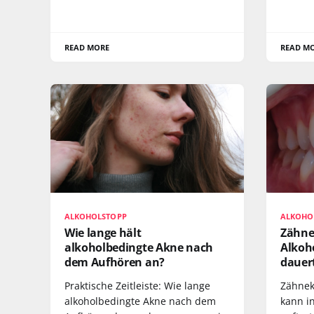
READ MORE
READ M
ALKOHOLSTOPP
ALKOHO
Wie lange hält
Zähne
alkoholbedingte Akne nach
Alkoh
dem Aufhören an?
dauert
Praktische Zeitleiste: Wie lange
Zähnek
alkoholbedingte Akne nach dem
kann i