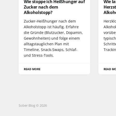
Wie stoppe ich Heißhunger auf
Wie l
Zucker nach dem
Herzs
Alkoholstopp?
Alkoh
Zucker-Heißhunger nach dem
Herzkl
Alkoholstopp ist häufig. Erfahre
Alkohol
die Gründe (Blutzucker, Dopamin,
vorübe
Gewohnheiten) und folge einem
typisch
alltagstauglichen Plan mit
Schritt
Timeline, Snack-Swaps, Schlaf-
Tracki
und Stress-Tools.
READ MORE
READ M
Sober Blog © 2026