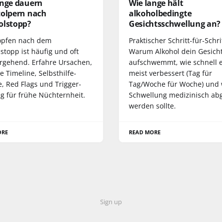
ange dauern
Wie lange hält
tolpern nach
alkoholbedingte
olstopp?
Gesichtsschwellung an?
opfen nach dem
Praktischer Schritt-für-Schri
stopp ist häufig und oft
Warum Alkohol dein Gesich
rgehend. Erfahre Ursachen,
aufschwemmt, wie schnell e
e Timeline, Selbsthilfe-
meist verbessert (Tag für
e, Red Flags und Trigger-
Tag/Woche für Woche) und
ng für frühe Nüchternheit.
Schwellung medizinisch abg
werden sollte.
ORE
READ MORE
Sign up