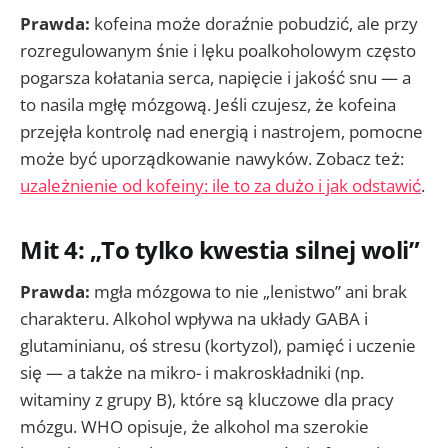
Prawda:
kofeina może doraźnie pobudzić, ale przy
rozregulowanym śnie i lęku poalkoholowym często
pogarsza kołatania serca, napięcie i jakość snu — a
to nasila mgłę mózgową. Jeśli czujesz, że kofeina
przejęła kontrolę nad energią i nastrojem, pomocne
może być uporządkowanie nawyków. Zobacz też:
uzależnienie od kofeiny: ile to za dużo i jak odstawić
.
Mit 4: „To tylko kwestia silnej woli”
Prawda:
mgła mózgowa to nie „lenistwo” ani brak
charakteru. Alkohol wpływa na układy GABA i
glutaminianu, oś stresu (kortyzol), pamięć i uczenie
się — a także na mikro- i makroskładniki (np.
witaminy z grupy B), które są kluczowe dla pracy
mózgu. WHO opisuje, że alkohol ma szerokie