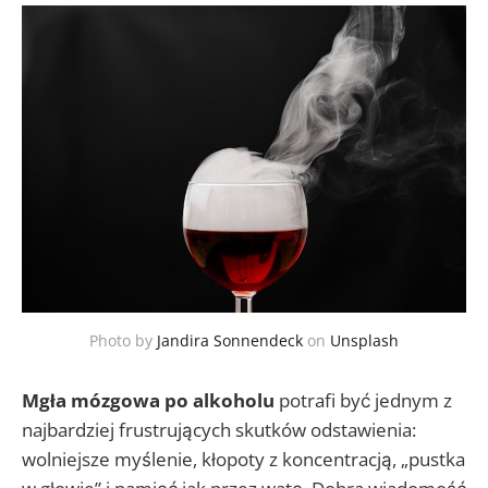
Photo by
Jandira Sonnendeck
on
Unsplash
Mgła mózgowa po alkoholu
potrafi być jednym z
najbardziej frustrujących skutków odstawienia:
wolniejsze myślenie, kłopoty z koncentracją, „pustka