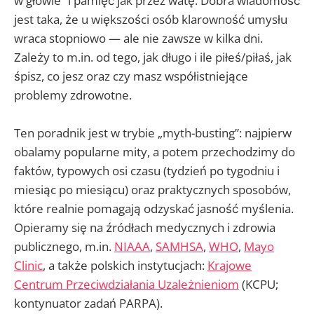
w głowie” i pamięć jak przez watę. Dobra wiadomość
jest taka, że u większości osób klarowność umysłu
wraca stopniowo — ale nie zawsze w kilka dni.
Zależy to m.in. od tego, jak długo i ile piłeś/piłaś, jak
śpisz, co jesz oraz czy masz współistniejące
problemy zdrowotne.
Ten poradnik jest w trybie „myth-busting”: najpierw
obalamy popularne mity, a potem przechodzimy do
faktów, typowych osi czasu (tydzień po tygodniu i
miesiąc po miesiącu) oraz praktycznych sposobów,
które realnie pomagają odzyskać jasność myślenia.
Opieramy się na źródłach medycznych i zdrowia
publicznego, m.in.
NIAAA
,
SAMHSA
,
WHO
,
Mayo
Clinic
, a także polskich instytucjach:
Krajowe
Centrum Przeciwdziałania Uzależnieniom
(KCPU;
kontynuator zadań PARPA).