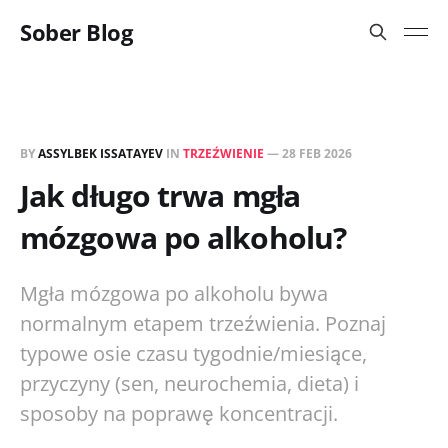
Sober Blog
BY
ASSYLBEK ISSATAYEV
IN
TRZEŹWIENIE
—
28 FEB 2026
Jak długo trwa mgła
mózgowa po alkoholu?
Mgła mózgowa po alkoholu bywa
normalnym etapem trzeźwienia. Poznaj
typowe osie czasu tygodnie/miesiące,
przyczyny (sen, neurochemia, dieta) i
sposoby na poprawę koncentracji.