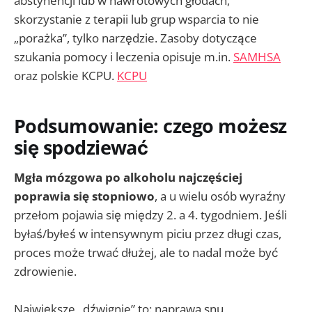
abstynencji lub w nawrotowych głodach,
skorzystanie z terapii lub grup wsparcia to nie
„porażka”, tylko narzędzie. Zasoby dotyczące
szukania pomocy i leczenia opisuje m.in.
SAMHSA
oraz polskie KCPU.
KCPU
Podsumowanie: czego możesz
się spodziewać
Mgła mózgowa po alkoholu najczęściej
poprawia się stopniowo
, a u wielu osób wyraźny
przełom pojawia się między 2. a 4. tygodniem. Jeśli
byłaś/byłeś w intensywnym piciu przez długi czas,
proces może trwać dłużej, ale to nadal może być
zdrowienie.
Największe „dźwignie” to: naprawa snu,