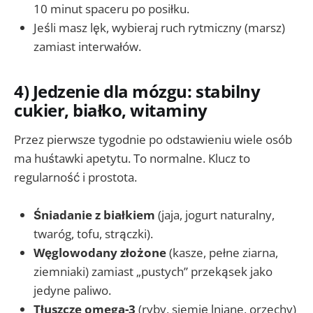
10 minut spaceru po posiłku.
Jeśli masz lęk, wybieraj ruch rytmiczny (marsz)
zamiast interwałów.
4) Jedzenie dla mózgu: stabilny
cukier, białko, witaminy
Przez pierwsze tygodnie po odstawieniu wiele osób
ma huśtawki apetytu. To normalne. Klucz to
regularność i prostota.
Śniadanie z białkiem
(jaja, jogurt naturalny,
twaróg, tofu, strączki).
Węglowodany złożone
(kasze, pełne ziarna,
ziemniaki) zamiast „pustych” przekąsek jako
jedyne paliwo.
Tłuszcze omega-3
(ryby, siemię lniane, orzechy)