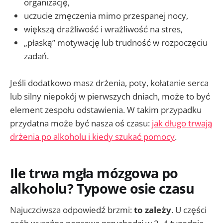
organizację,
uczucie zmęczenia mimo przespanej nocy,
większą drażliwość i wrażliwość na stres,
„płaską” motywację lub trudność w rozpoczęciu
zadań.
Jeśli dodatkowo masz drżenia, poty, kołatanie serca
lub silny niepokój w pierwszych dniach, może to być
element zespołu odstawienia. W takim przypadku
przydatna może być nasza oś czasu:
jak długo trwają
drżenia po alkoholu i kiedy szukać pomocy
.
Ile trwa mgła mózgowa po
alkoholu? Typowe osie czasu
Najuczciwsza odpowiedź brzmi:
to zależy
. U części