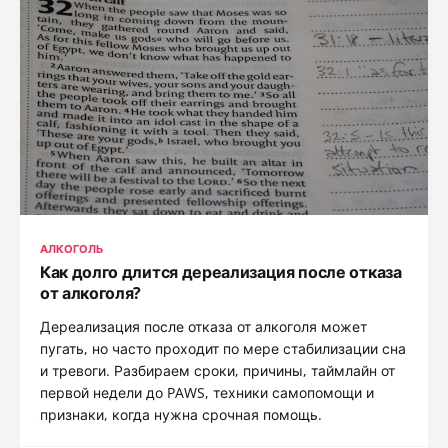
АЛКОГОЛЬ
Как долго длится дереализация после отказа
от алкоголя?
Дереализация после отказа от алкоголя может
пугать, но часто проходит по мере стабилизации сна
и тревоги. Разбираем сроки, причины, таймлайн от
первой недели до PAWS, техники самопомощи и
признаки, когда нужна срочная помощь.