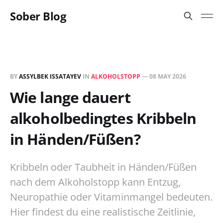
Sober Blog
BY
ASSYLBEK ISSATAYEV
IN
ALKOHOLSTOPP
—
08 MAY 2026
Wie lange dauert
alkoholbedingtes Kribbeln
in Händen/Füßen?
Kribbeln oder Taubheit in Händen/Füßen
nach dem Alkoholstopp kann Entzug,
Neuropathie oder Vitaminmangel bedeuten.
Hier findest du eine realistische Zeitlinie,