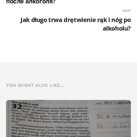
после алкоголя?
NEXT
Jak długo trwa drętwienie rąk i nóg po
alkoholu?
YOU MIGHT ALSO LIKE...