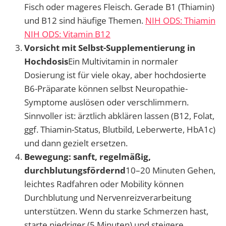
Fisch oder mageres Fleisch. Gerade B1 (Thiamin)
und B12 sind häufige Themen.
NIH ODS: Thiamin
NIH ODS: Vitamin B12
Vorsicht mit Selbst-Supplementierung in
Hochdosis
Ein Multivitamin in normaler
Dosierung ist für viele okay, aber hochdosierte
B6-Präparate können selbst Neuropathie-
Symptome auslösen oder verschlimmern.
Sinnvoller ist: ärztlich abklären lassen (B12, Folat,
ggf. Thiamin-Status, Blutbild, Leberwerte, HbA1c)
und dann gezielt ersetzen.
Bewegung: sanft, regelmäßig,
durchblutungsfördernd
10–20 Minuten Gehen,
leichtes Radfahren oder Mobility können
Durchblutung und Nervenreizverarbeitung
unterstützen. Wenn du starke Schmerzen hast,
starte niedriger (5 Minuten) und steigere