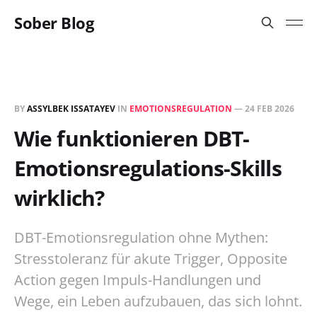
Sober Blog
BY
ASSYLBEK ISSATAYEV
IN
EMOTIONSREGULATION
—
24 FEB 2026
Wie funktionieren DBT-
Emotionsregulations-Skills
wirklich?
DBT-Emotionsregulation ohne Mythen:
Stresstoleranz für akute Trigger, Opposite
Action gegen Impuls-Handlungen und
Wege, ein Leben aufzubauen, das sich lohnt.