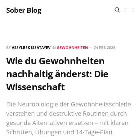
Sober Blog
BY
ASSYLBEK ISSATAYEV
IN
GEWOHNHEITEN
—
24 FEB 2026
Wie du Gewohnheiten
nachhaltig änderst: Die
Wissenschaft
Die Neurobiologie der Gewohnheitsschleife
verstehen und destruktive Routinen durch
gesunde Alternativen ersetzen – mit klaren
Schritten, Übungen und 14-Tage-Plan.