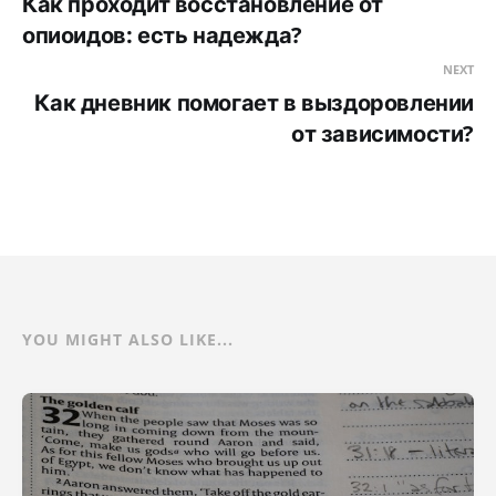
Как проходит восстановление от
опиоидов: есть надежда?
NEXT
Как дневник помогает в выздоровлении
от зависимости?
YOU MIGHT ALSO LIKE...