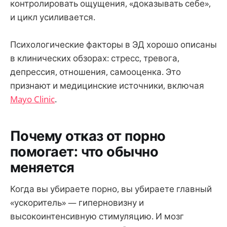
контролировать ощущения, «доказывать себе»,
и цикл усиливается.
Психологические факторы в ЭД хорошо описаны
в клинических обзорах: стресс, тревога,
депрессия, отношения, самооценка. Это
признают и медицинские источники, включая
Mayo Clinic
.
Почему отказ от порно
помогает: что обычно
меняется
Когда вы убираете порно, вы убираете главный
«ускоритель» — гиперновизну и
высокоинтенсивную стимуляцию. И мозг