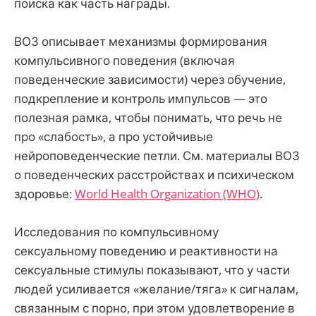
поиска как часть награды.
ВОЗ описывает механизмы формирования
компульсивного поведения (включая
поведенческие зависимости) через обучение,
подкрепление и контроль импульсов — это
полезная рамка, чтобы понимать, что речь не
про «слабость», а про устойчивые
нейроповеденческие петли. См. материалы ВОЗ
о поведенческих расстройствах и психическом
здоровье:
World Health Organization (WHO)
.
Исследования по компульсивному
сексуальному поведению и реактивности на
сексуальные стимулы показывают, что у части
людей усиливается «желание/тяга» к сигналам,
связанным с порно, при этом удовлетворение в