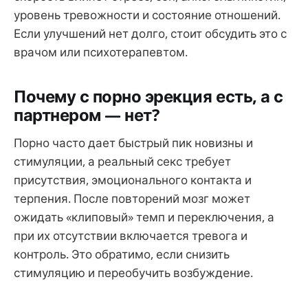
уровень тревожности и состояние отношений.
Если улучшений нет долго, стоит обсудить это с
врачом или психотерапевтом.
Почему с порно эрекция есть, а с
партнером — нет?
Порно часто дает быстрый пик новизны и
стимуляции, а реальный секс требует
присутствия, эмоционального контакта и
терпения. После повторений мозг может
ожидать «клиповый» темп и переключения, а
при их отсутствии включается тревога и
контроль. Это обратимо, если снизить
стимуляцию и переобучить возбуждение.