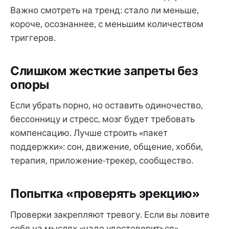
Важно смотреть на тренд: стало ли меньше,
короче, осознаннее, с меньшим количеством
триггеров.
Слишком жесткие запреты без
опоры
Если убрать порно, но оставить одиночество,
бессонницу и стресс, мозг будет требовать
компенсацию. Лучше строить «пакет
поддержки»: сон, движение, общение, хобби,
терапия, приложение-трекер, сообщество.
Попытка «проверять эрекцию»
Проверки закрепляют тревогу. Если вы ловите
себя на мыслях «надо удостовериться»,