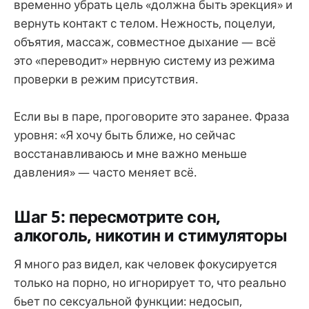
временно убрать цель «должна быть эрекция» и
вернуть контакт с телом. Нежность, поцелуи,
объятия, массаж, совместное дыхание — всё
это «переводит» нервную систему из режима
проверки в режим присутствия.
Если вы в паре, проговорите это заранее. Фраза
уровня: «Я хочу быть ближе, но сейчас
восстанавливаюсь и мне важно меньше
давления» — часто меняет всё.
Шаг 5: пересмотрите сон,
алкоголь, никотин и стимуляторы
Я много раз видел, как человек фокусируется
только на порно, но игнорирует то, что реально
бьет по сексуальной функции: недосып,