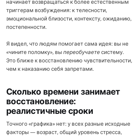
начинает возвращаться к более естественным
триггерам возбуждения: к телесности,
эмоциональной близости, контексту, ожиданию,
постепенности.
Я видел, что людям помогает сама идея: вы не
«чините поломку», вы
переобучаете
систему.
Это ближе к восстановлению чувствительности,
чем к наказанию себя запретами.
Сколько времени занимает
восстановление:
реалистичные сроки
Точного «графика» нет: у всех разные исходные
факторы — возраст, общий уровень стресса,