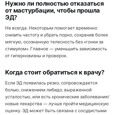
Нужно ли полностью отказаться
от мастурбации, чтобы прошла
ЭД?
Не всегда. Некоторым помогает временно
снизить частоту и убрать порно, сохранив более
мягкую, осознанную телесность без «гонки за
стимулом». Главное — уменьшить зависимость
от гиперновизны и проверок.
Когда стоит обратиться к врачу?
Если ЭД появилась резко, сопровождается
болью, снижением либидо, выраженной
усталостью, или есть хронические заболевания/
новые лекарства — лучше пройти медицинскую
оценку. ЭД может быть связана с сосудистыми