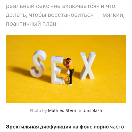
реальный секс «не включается» и что
делать, чтобы восстановиться — мягкий,
практичный план.
Photo by
Mathieu Stern
on
Unsplash
Эректильная дисфункция на фоне порно
часто