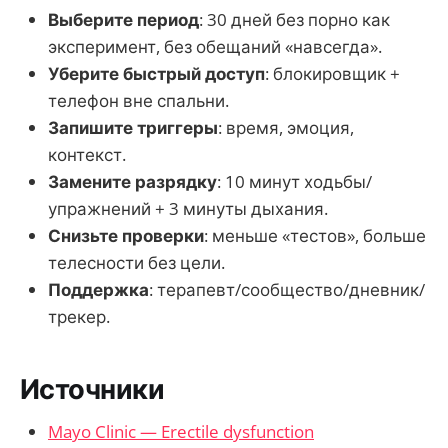
Выберите период
: 30 дней без порно как
эксперимент, без обещаний «навсегда».
Уберите быстрый доступ
: блокировщик +
телефон вне спальни.
Запишите триггеры
: время, эмоция,
контекст.
Замените разрядку
: 10 минут ходьбы/
упражнений + 3 минуты дыхания.
Снизьте проверки
: меньше «тестов», больше
телесности без цели.
Поддержка
: терапевт/сообщество/дневник/
трекер.
Источники
Mayo Clinic — Erectile dysfunction