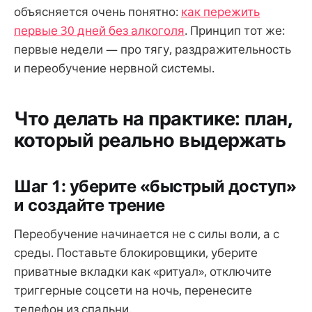
объясняется очень понятно:
как пережить
первые 30 дней без алкоголя
. Принцип тот же:
первые недели — про тягу, раздражительность
и переобучение нервной системы.
Что делать на практике: план,
который реально выдержать
Шаг 1: уберите «быстрый доступ»
и создайте трение
Переобучение начинается не с силы воли, а с
среды. Поставьте блокировщики, уберите
приватные вкладки как «ритуал», отключите
триггерные соцсети на ночь, перенесите
телефон из спальни.