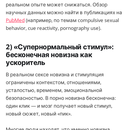
реальном опыте может снижаться. Обзор
научных данных можно найти в публикациях на
PubMed
(например, по темам compulsive sexual
behavior, cue reactivity, pornography use).
2) «Супернормальный стимул»:
бесконечная новизна как
ускоритель
В реальном сексе новизна и стимуляция
ограничены контекстом, отношениями,
усталостью, временем, эмоциональной
безопасностью. В порно новизна бесконечна:
один клик — и мозг получает новый стимул,
новый сюжет, новый «пик».
Многие люди находят, что именно новизна