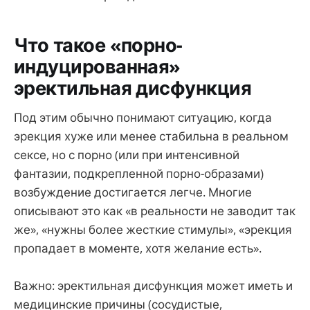
Что такое «порно-
индуцированная»
эректильная дисфункция
Под этим обычно понимают ситуацию, когда
эрекция хуже или менее стабильна в реальном
сексе, но с порно (или при интенсивной
фантазии, подкрепленной порно-образами)
возбуждение достигается легче. Многие
описывают это как «в реальности не заводит так
же», «нужны более жесткие стимулы», «эрекция
пропадает в моменте, хотя желание есть».
Важно: эректильная дисфункция может иметь и
медицинские причины (сосудистые,