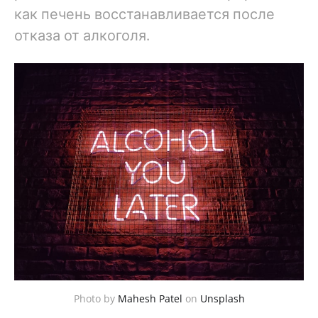
как печень восстанавливается после
отказа от алкоголя.
Photo by
Mahesh Patel
on
Unsplash