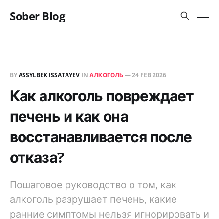
Sober Blog
BY
ASSYLBEK ISSATAYEV
IN
АЛКОГОЛЬ
—
24 FEB 2026
Как алкоголь повреждает
печень и как она
восстанавливается после
отказа?
Пошаговое руководство о том, как
алкоголь разрушает печень, какие
ранние симптомы нельзя игнорировать и