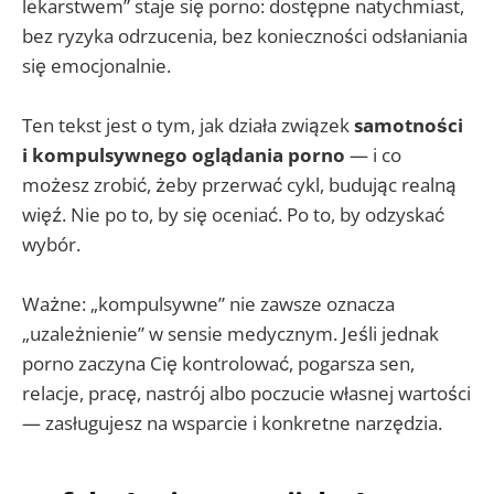
lekarstwem” staje się porno: dostępne natychmiast,
bez ryzyka odrzucenia, bez konieczności odsłaniania
się emocjonalnie.
Ten tekst jest o tym, jak działa związek
samotności
i kompulsywnego oglądania porno
— i co
możesz zrobić, żeby przerwać cykl, budując realną
więź. Nie po to, by się oceniać. Po to, by odzyskać
wybór.
Ważne: „kompulsywne” nie zawsze oznacza
„uzależnienie” w sensie medycznym. Jeśli jednak
porno zaczyna Cię kontrolować, pogarsza sen,
relacje, pracę, nastrój albo poczucie własnej wartości
— zasługujesz na wsparcie i konkretne narzędzia.