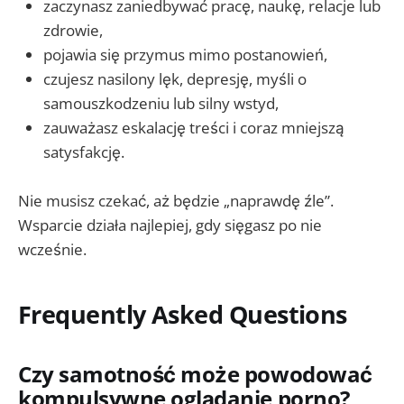
zaczynasz zaniedbywać pracę, naukę, relacje lub
zdrowie,
pojawia się przymus mimo postanowień,
czujesz nasilony lęk, depresję, myśli o
samouszkodzeniu lub silny wstyd,
zauważasz eskalację treści i coraz mniejszą
satysfakcję.
Nie musisz czekać, aż będzie „naprawdę źle”.
Wsparcie działa najlepiej, gdy sięgasz po nie
wcześnie.
Frequently Asked Questions
Czy samotność może powodować
kompulsywne oglądanie porno?