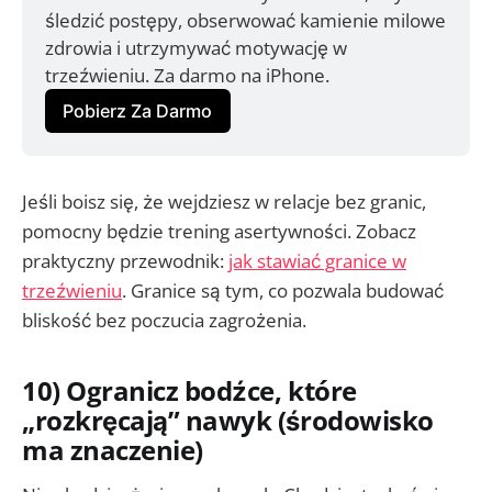
śledzić postępy, obserwować kamienie milowe 
zdrowia i utrzymywać motywację w 
trzeźwieniu. Za darmo na iPhone.
Pobierz Za Darmo
Jeśli boisz się, że wejdziesz w relacje bez granic,
pomocny będzie trening asertywności. Zobacz
praktyczny przewodnik:
jak stawiać granice w
trzeźwieniu
. Granice są tym, co pozwala budować
bliskość bez poczucia zagrożenia.
10) Ogranicz bodźce, które
„rozkręcają” nawyk (środowisko
ma znaczenie)