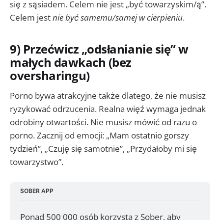
się z sąsiadem. Celem nie jest „być towarzyskim/ą”.
Celem jest
nie być samemu/samej w cierpieniu
.
9) Przećwicz „odsłanianie się” w
małych dawkach (bez
oversharingu)
Porno bywa atrakcyjne także dlatego, że nie musisz
ryzykować odrzucenia. Realna więź wymaga jednak
odrobiny otwartości. Nie musisz mówić od razu o
porno. Zacznij od emocji: „Mam ostatnio gorszy
tydzień”, „Czuję się samotnie”, „Przydałoby mi się
towarzystwo”.
SOBER APP
Ponad 500 000 osób korzysta z Sober, aby 