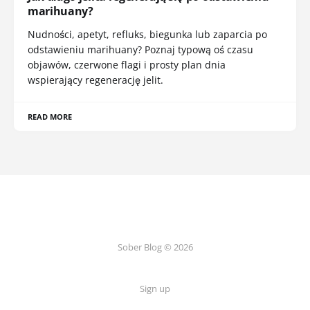
marihuany?
Nudności, apetyt, refluks, biegunka lub zaparcia po
odstawieniu marihuany? Poznaj typową oś czasu
objawów, czerwone flagi i prosty plan dnia
wspierający regenerację jelit.
READ MORE
Sober Blog © 2026
Sign up