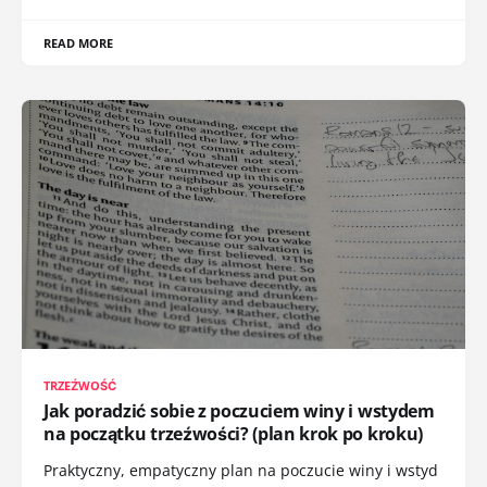
READ MORE
TRZEŹWOŚĆ
Jak poradzić sobie z poczuciem winy i wstydem
na początku trzeźwości? (plan krok po kroku)
Praktyczny, empatyczny plan na poczucie winy i wstyd