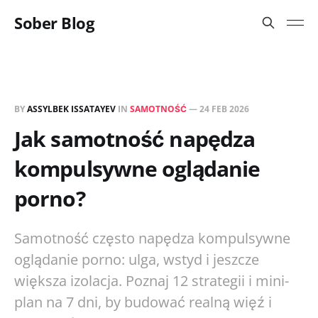
Sober Blog
BY
ASSYLBEK ISSATAYEV
IN
SAMOTNOŚĆ
—
24 FEB 2026
Jak samotność napędza
kompulsywne oglądanie
porno?
Samotność często napędza kompulsywne
oglądanie porno: ulga, wstyd i jeszcze
większa izolacja. Poznaj 12 strategii i mini-
plan na 7 dni, by budować realną więź i