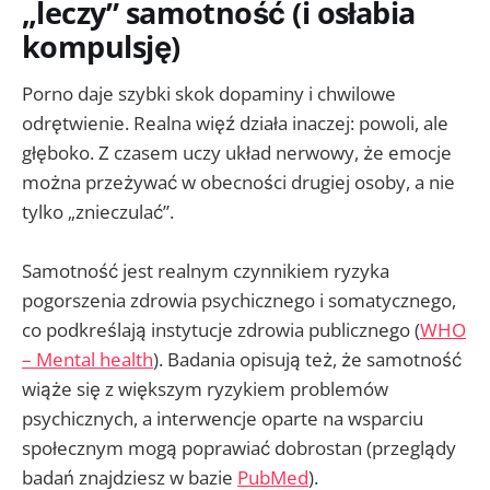
„leczy” samotność (i osłabia
kompulsję)
Porno daje szybki skok dopaminy i chwilowe
odrętwienie. Realna więź działa inaczej: powoli, ale
głęboko. Z czasem uczy układ nerwowy, że emocje
można przeżywać w obecności drugiej osoby, a nie
tylko „znieczulać”.
Samotność jest realnym czynnikiem ryzyka
pogorszenia zdrowia psychicznego i somatycznego,
co podkreślają instytucje zdrowia publicznego (
WHO
– Mental health
). Badania opisują też, że samotność
wiąże się z większym ryzykiem problemów
psychicznych, a interwencje oparte na wsparciu
społecznym mogą poprawiać dobrostan (przeglądy
badań znajdziesz w bazie
PubMed
).