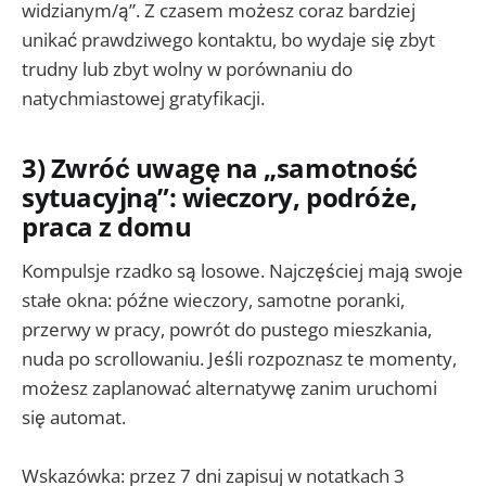
widzianym/ą”. Z czasem możesz coraz bardziej
unikać prawdziwego kontaktu, bo wydaje się zbyt
trudny lub zbyt wolny w porównaniu do
natychmiastowej gratyfikacji.
3) Zwróć uwagę na „samotność
sytuacyjną”: wieczory, podróże,
praca z domu
Kompulsje rzadko są losowe. Najczęściej mają swoje
stałe okna: późne wieczory, samotne poranki,
przerwy w pracy, powrót do pustego mieszkania,
nuda po scrollowaniu. Jeśli rozpoznasz te momenty,
możesz zaplanować alternatywę zanim uruchomi
się automat.
Wskazówka: przez 7 dni zapisuj w notatkach 3