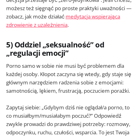
możesz też sięgnąć po proste praktyki uważności —
zobacz, jak może działać
medytacja wspierająca
zdrowienie z uzależnienia
.
5) Oddziel „seksualność” od
„regulacji emocji”
Porno samo w sobie nie musi być problemem dla
każdej osoby. Kłopot zaczyna się wtedy, gdy staje się
głównym narzędziem radzenia sobie z emocjami:
samotnością, lękiem, frustracją, poczuciem porażki.
Zapytaj siebie: „Gdybym dziś nie oglądał/a porno, to
co musiałbym/musiałabym poczuć?” Odpowiedź
zwykle prowadzi do prawdziwej potrzeby: rozmowy,
odpoczynku, ruchu, czułości, wsparcia. To jest Twoja