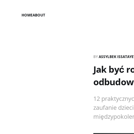
HOME
ABOUT
BY
ASSYLBEK ISSATAY
Jak być 
odbudowę
12 praktyczny
zaufanie dziec
międzypokole