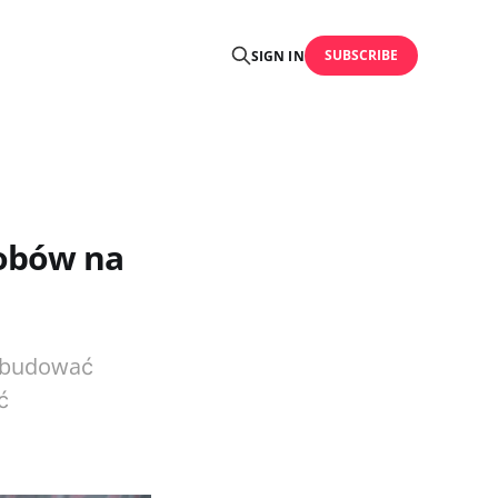
SUBSCRIBE
SIGN IN
sobów na
odbudować
ć