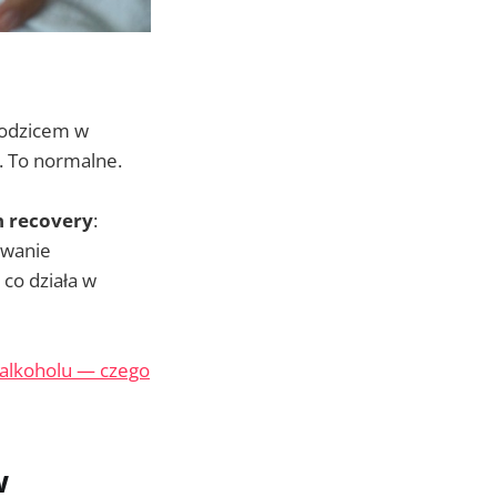
 rodzicem w
. To normalne.
n recovery
:
ywanie
co działa w
 alkoholu — czego
w