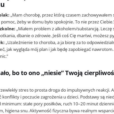
iu
olak:
„Mam chorobę, przez którą czasem zachowywałem si
 pomoc, żeby w domu było spokojnie. To nie przez Ciebie.
zkolne:
„Miałem problem z alkoholem/substancją. Leczę s
potkania, dbanie o zdrowie. Jeśli coś Cię martwi, możesz py
ek:
„Uzależnienie to choroba, a ja biorę za to odpowiedzia
eć, jak wygląda mój plan i jak będę zapobiegać nawrotom
nic.”
iało, bo to ono „niesie” Twoją cierpliwo
przewlekły stres to prosta droga do impulsywnych reakcji.
onflikty i poczucie zagrożenia u dzieci. Podstawy są nie
od minimum: stałe pory posiłków, ruch 10–20 minut dzienni
m, higiena snu. Aktywność fizyczna bywa realnym wsparc