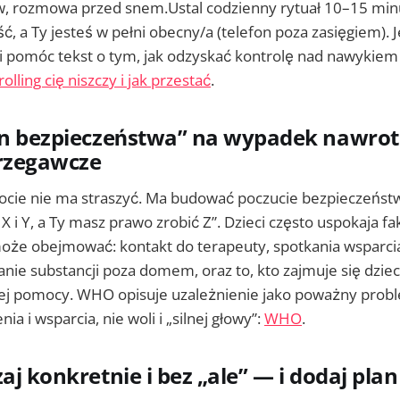
w, rozmowa przed snem.Ustal codzienny rytuał 10–15 minu
, a Ty jesteś w pełni obecny/a (telefon poza zasięgiem). J
i pomóc tekst o tym, jak odzyskać kontrolę nad nawykiem 
lling cię niszczy i jak przestać
.
an bezpieczeństwa” na wypadek nawrot
trzegawcze
ie nie ma straszyć. Ma budować poczucie bezpieczeństwa
X i Y, a Ty masz prawo zrobić Z”. Dzieci często uspokaja fak
oże obejmować: kontakt do terapeuty, spotkania wsparcia
nie substancji poza domem, oraz to, kto zajmuje się dzie
nej pomocy. WHO opisuje uzależnienie jako poważny pro
a i wsparcia, nie woli i „silnej głowy”:
WHO
.
zaj konkretnie i bez „ale” — i dodaj pl