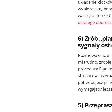
układanie klockó
wybiera aktywność
walczysz, może C
dlaczego doomscro
6) Zrób „pl
sygnały os
Rozmowa o nawroc
mi trudno, zrobię 
procedura.Plan m
stresorów, trzyma
potrzebujesz pil
wymagający leczeni
5) Przepras