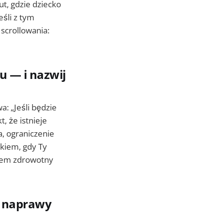
t, gdzie dziecko
eśli z tym
scrollowania:
u — i nazwij
: „Jeśli będzie
t, że istnieje
, ograniczenie
ckiem, gdy Ty
blem zdrowotny
an naprawy