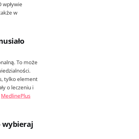
O wpływie
 także w
musiało
jonalną. To może
iedzialności.
s, tylko element
ły o leczeniu i
w
MedlinePlus
 wybieraj