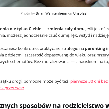
Photo by
Brian Wangenheim
on
Unsplash
enia nie tylko Ciebie — zmienia cały dom.
Jeśli jesteś
ia, możesz jednocześnie czuć dumę, lęk, wstyd i nadzieję
ostaniesz konkretne, praktyczne strategie na
parenting i
a z dziećmi, szczerość dopasowaną do wieku oraz przer
ych schematów. Bez moralizowania — z naciskiem na to, 
początku drogi, pomocne może być też:
pierwsze 30 dni bez
jak przetrwać
.
cznych sposobów na rodzicielstwo 