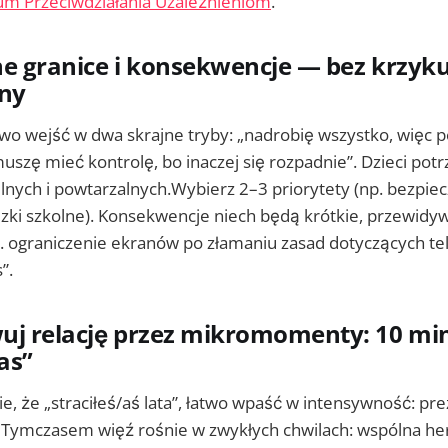
m Przeciwdziałania Uzależnieniom
.
sne granice i konsekwencje — bez krzyku
iny
two wejść w dwa skrajne tryby: „nadrobię wszystko, więc
uszę mieć kontrolę, bo inaczej się rozpadnie”. Dzieci potr
lnych i powtarzalnych.Wybierz 2–3 priorytety (np. bezpie
zki szkolne). Konsekwencje niech będą krótkie, przewidyw
 ograniczenie ekranów po złamaniu zasad dotyczących tele
”.
uj relację przez mikromomenty: 10 min
as”
ie, że „straciłeś/aś lata”, łatwo wpaść w intensywność: pre
. Tymczasem więź rośnie w zwykłych chwilach: wspólna her