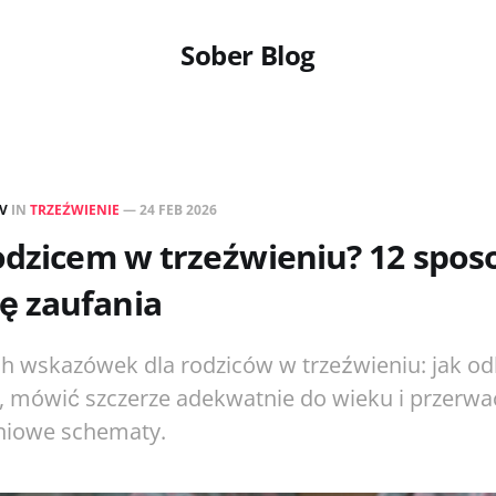
Sober Blog
EV
IN
TRZEŹWIENIE
—
24 FEB 2026
rodzicem w trzeźwieniu? 12 spo
 zaufania
ch wskazówek dla rodziców w trzeźwieniu: jak 
i, mówić szczerze adekwatnie do wieku i przerwa
niowe schematy.