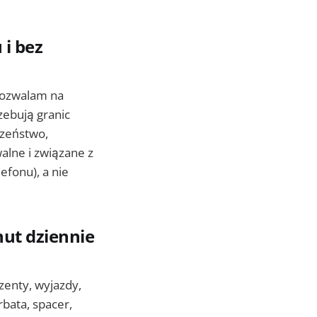
 i bez
 pozwalam na
zebują granic
czeństwo,
alne i związane z
fonu), a nie
ut dziennie
zenty, wyjazdy,
bata, spacer,