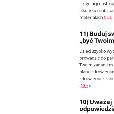
i regulacji nastr
alkoholu i substa
materiałach
CDC
.
11) Buduj s
„być Twoim
Dzieci szybko wy
prowadzić do pare
Twoim zadaniem je
planu zdrowienia: 
zdrowieniu z zab
(NIH)
.
10) Uważaj 
odpowiedzi