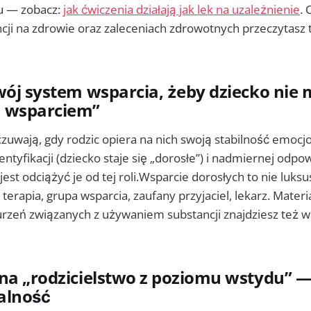
oju — zobacz:
jak ćwiczenia działają jak lek na uzależnienie
. 
ncji na zdrowie oraz zaleceniach zdrowotnych przeczytasz
wój system wsparcia, żeby dziecko nie 
 wsparciem”
czuwają, gdy rodzic opiera na nich swoją stabilność emoc
ntyfikacji (dziecko staje się „dorosłe”) i nadmiernej odpow
st odciążyć je od tej roli.Wsparcie dorosłych to nie luksu
terapia, grupa wsparcia, zaufany przyjaciel, lekarz. Materia
urzeń związanych z używaniem substancji znajdziesz też 
na „rodzicielstwo z poziomu wstydu” —
alność