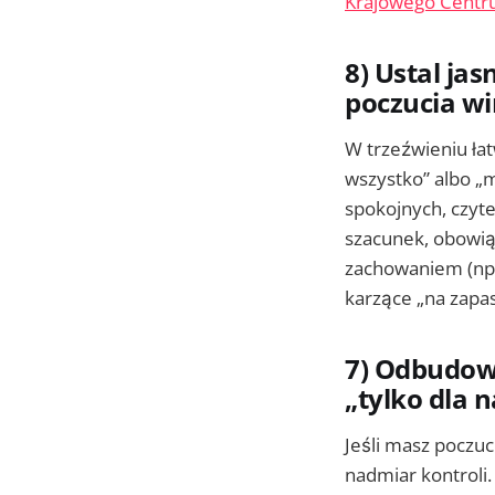
Krajowego Centru
8) Ustal ja
poczucia w
W trzeźwieniu ła
wszystko” albo „m
spokojnych, czyte
szacunek, obowią
zachowaniem (np.
karzące „na zapas
7) Odbudow
„tylko dla n
Jeśli masz poczuc
nadmiar kontroli