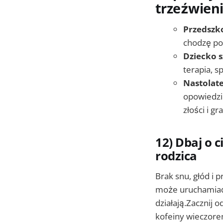
trzeźwien
Przedszk
chodzę po
Dziecko s
terapia, s
Nastolat
opowiedzi
złości i gra
12) Dbaj o c
rodzica
Brak snu, głód i 
może uruchamiać k
działają.Zacznij 
kofeiny wieczore