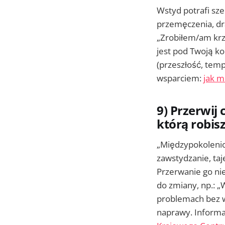
Wstyd potrafi sze
przemęczenia, dr
„Zrobiłem/am krzy
jest pod Twoją kon
(przeszłość, temp
wsparciem:
jak m
9) Przerwij 
którą robisz
„Międzypokolenio
zawstydzanie, taj
Przerwanie go ni
do zmiany, np.: 
problemach bez w
naprawy. Informac