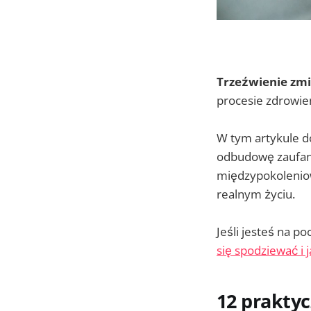
Trzeźwienie zmi
procesie zdrowien
W tym artykule d
odbudowę zaufani
międzypokoleniow
realnym życiu.
Jeśli jesteś na 
się spodziewać i 
12 prakty