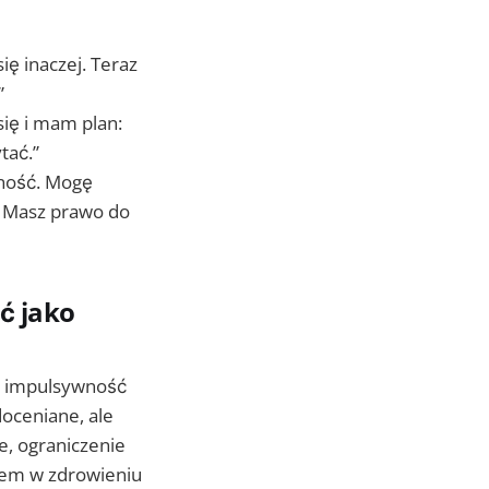
ę inaczej. Teraz
”
ię i mam plan:
tać.”
lność. Mogę
. Masz prawo do
ść jako
 A impulsywność
doceniane, ale
e, ograniczenie
iem w zdrowieniu