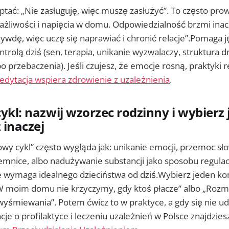
ptać: „Nie zasługuję, więc muszę zasłużyć”. To często pro
ażliwości i napięcia w domu. Odpowiedzialność brzmi inac
wdę, więc uczę się naprawiać i chronić relacje”.Pomaga j
trolą dziś (sen, terapia, unikanie wyzwalaczy, struktura dn
o przebaczenia). Jeśli czujesz, że emocje rosną, praktyki 
edytacja wspiera zdrowienie z uzależnienia
.
cykl: nazwij wzorzec rodzinny i wybierz 
 inaczej
wy cykl” często wygląda jak: unikanie emocji, przemoc sł
emnice, albo nadużywanie substancji jako sposobu regulacj
e wymaga idealnego dzieciństwa od dziś.Wybierz jeden k
„W moim domu nie krzyczymy, gdy ktoś płacze” albo „Roz
yśmiewania”. Potem ćwicz to w praktyce, a gdy się nie u
je o profilaktyce i leczeniu uzależnień w Polsce znajdzie