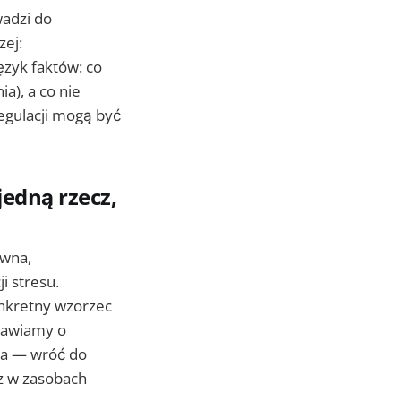
wadzi do
zej:
ęzyk faktów: co
ia), a co nie
regulacji mogą być
jedną rzecz,
owna,
i stresu.
onkretny wzorzec
mawiamy o
da — wróć do
sz w zasobach