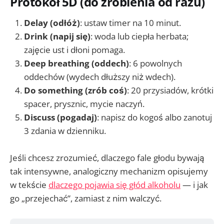
Protokół 5D (do zrobienia od razu)
Delay (odłóż)
: ustaw timer na 10 minut.
Drink (napij się)
: woda lub ciepła herbata;
zajęcie ust i dłoni pomaga.
Deep breathing (oddech)
: 6 powolnych
oddechów (wydech dłuższy niż wdech).
Do something (zrób coś)
: 20 przysiadów, krótki
spacer, prysznic, mycie naczyń.
Discuss (pogadaj)
: napisz do kogoś albo zanotuj
3 zdania w dzienniku.
Jeśli chcesz zrozumieć, dlaczego fale głodu bywają
tak intensywne, analogiczny mechanizm opisujemy
w tekście
dlaczego pojawia się głód alkoholu
— i jak
go „przejechać”, zamiast z nim walczyć.