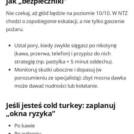
jak „bezpieczniki”
Nie czekaj, aż głód będzie na poziomie 10/10. W NTZ
chodzi o
zapobieganie
eskalacji, a nie tylko gaszenie
pożaru.
Ustal pory, kiedy zwykle sięgasz po nikotynę
(kawa, przerwa, telefon) i przypisz do nich
strategię (np. pastylka + 5 minut oddechu).
Monitoruj skutki uboczne i dopasuj (w
porozumieniu ze specjalistą): zbyt mocna dawka
może dawać nudności lub kołatanie.
Jeśli jesteś cold turkey: zaplanuj
„okna ryzyka”
Po kawie
Po jedzeniu