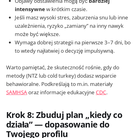
Objawy odstawienia mogą być
bardziej
intensywne
w krótkim czasie.
Jeśli masz wysoki stres, zaburzenia snu lub inne
uzależnienia, ryzyko „zamiany” na inny nawyk
może być większe.
Wymaga dobrej strategii na pierwsze 3–7 dni, bo
to wtedy najłatwiej o decyzję impulsywną.
Warto pamiętać, że skuteczność rośnie, gdy do
metody (NTZ lub cold turkey) dodasz wsparcie
behawioralne. Podkreślają to m.in. materiały
SAMHSA
oraz informacje edukacyjne
CDC
.
Krok 8: Zbuduj plan „kiedy co
działa” — dopasowanie do
Twojego profilu