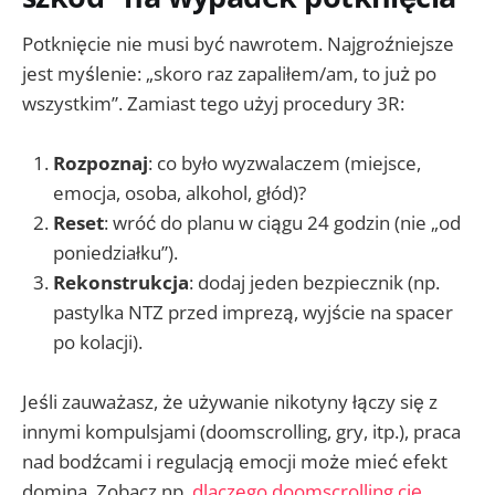
Potknięcie nie musi być nawrotem. Najgroźniejsze
jest myślenie: „skoro raz zapaliłem/am, to już po
wszystkim”. Zamiast tego użyj procedury 3R:
Rozpoznaj
: co było wyzwalaczem (miejsce,
emocja, osoba, alkohol, głód)?
Reset
: wróć do planu w ciągu 24 godzin (nie „od
poniedziałku”).
Rekonstrukcja
: dodaj jeden bezpiecznik (np.
pastylka NTZ przed imprezą, wyjście na spacer
po kolacji).
Jeśli zauważasz, że używanie nikotyny łączy się z
innymi kompulsjami (doomscrolling, gry, itp.), praca
nad bodźcami i regulacją emocji może mieć efekt
domina. Zobacz np.
dlaczego doomscrolling cię