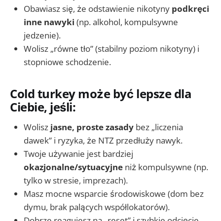
Obawiasz się, że odstawienie nikotyny
podkręci
inne nawyki
(np. alkohol, kompulsywne
jedzenie).
Wolisz „równe tło” (stabilny poziom nikotyny) i
stopniowe schodzenie.
Cold turkey może być lepsze dla
Ciebie, jeśli:
Wolisz
jasne, proste zasady
bez „liczenia
dawek” i ryzyka, że NTZ przedłuży nawyk.
Twoje używanie jest bardziej
okazjonalne/sytuacyjne
niż kompulsywne (np.
tylko w stresie, imprezach).
Masz mocne wsparcie środowiskowe (dom bez
dymu, brak palących współlokatorów).
Dobrze reagujesz na „reset” i szybkie odcięcie