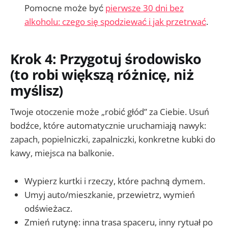
Pomocne może być
pierwsze 30 dni bez
alkoholu: czego się spodziewać i jak przetrwać
.
Krok 4: Przygotuj środowisko
(to robi większą różnicę, niż
myślisz)
Twoje otoczenie może „robić głód” za Ciebie. Usuń
bodźce, które automatycznie uruchamiają nawyk:
zapach, popielniczki, zapalniczki, konkretne kubki do
kawy, miejsca na balkonie.
Wypierz kurtki i rzeczy, które pachną dymem.
Umyj auto/mieszkanie, przewietrz, wymień
odświeżacz.
Zmień rutynę: inna trasa spaceru, inny rytuał po