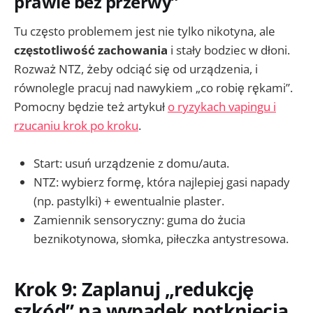
prawie bez przerwy”
Tu często problemem jest nie tylko nikotyna, ale
częstotliwość zachowania
i stały bodziec w dłoni.
Rozważ NTZ, żeby odciąć się od urządzenia, i
równolegle pracuj nad nawykiem „co robię rękami”.
Pomocny będzie też artykuł
o ryzykach vapingu i
rzucaniu krok po kroku
.
Start: usuń urządzenie z domu/auta.
NTZ: wybierz formę, która najlepiej gasi napady
(np. pastylki) + ewentualnie plaster.
Zamiennik sensoryczny: guma do żucia
beznikotynowa, słomka, piłeczka antystresowa.
Krok 9: Zaplanuj „redukcję
szkód” na wypadek potknięcia