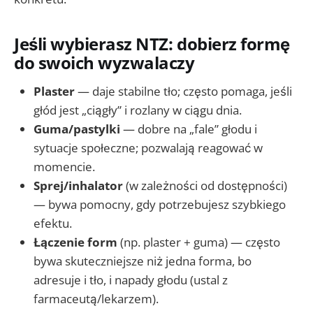
Jeśli wybierasz NTZ: dobierz formę
do swoich wyzwalaczy
Plaster
— daje stabilne tło; często pomaga, jeśli
głód jest „ciągły” i rozlany w ciągu dnia.
Guma/pastylki
— dobre na „fale” głodu i
sytuacje społeczne; pozwalają reagować w
momencie.
Sprej/inhalator
(w zależności od dostępności)
— bywa pomocny, gdy potrzebujesz szybkiego
efektu.
Łączenie form
(np. plaster + guma) — często
bywa skuteczniejsze niż jedna forma, bo
adresuje i tło, i napady głodu (ustal z
farmaceutą/lekarzem).