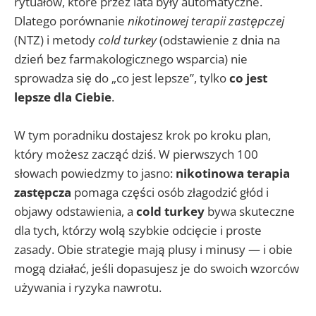
rytuałów, które przez lata były automatyczne.
Dlatego porównanie
nikotinowej terapii zastępczej
(NTZ) i metody
cold turkey
(odstawienie z dnia na
dzień bez farmakologicznego wsparcia) nie
sprowadza się do „co jest lepsze”, tylko
co jest
lepsze dla Ciebie
.
W tym poradniku dostajesz krok po kroku plan,
który możesz zacząć dziś. W pierwszych 100
słowach powiedzmy to jasno:
nikotinowa terapia
zastępcza
pomaga części osób złagodzić głód i
objawy odstawienia, a
cold turkey
bywa skuteczne
dla tych, którzy wolą szybkie odcięcie i proste
zasady. Obie strategie mają plusy i minusy — i obie
mogą działać, jeśli dopasujesz je do swoich wzorców
używania i ryzyka nawrotu.