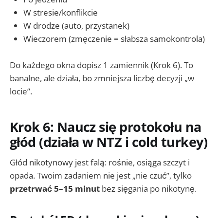
W stresie/konflikcie
W drodze (auto, przystanek)
Wieczorem (zmęczenie = słabsza samokontrola)
Do każdego okna dopisz 1 zamiennik (Krok 6). To
banalne, ale działa, bo zmniejsza liczbę decyzji „w
locie”.
Krok 6: Naucz się protokołu na
głód (działa w NTZ i cold turkey)
Głód nikotynowy jest falą: rośnie, osiąga szczyt i
opada. Twoim zadaniem nie jest „nie czuć”, tylko
przetrwać 5–15 minut
bez sięgania po nikotynę.