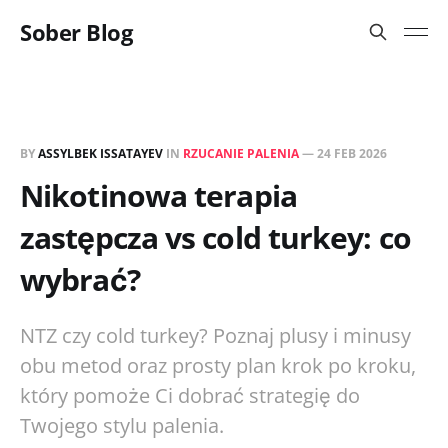
Sober Blog
BY
ASSYLBEK ISSATAYEV
IN
RZUCANIE PALENIA
—
24 FEB 2026
Nikotinowa terapia
zastępcza vs cold turkey: co
wybrać?
NTZ czy cold turkey? Poznaj plusy i minusy
obu metod oraz prosty plan krok po kroku,
który pomoże Ci dobrać strategię do
Twojego stylu palenia.