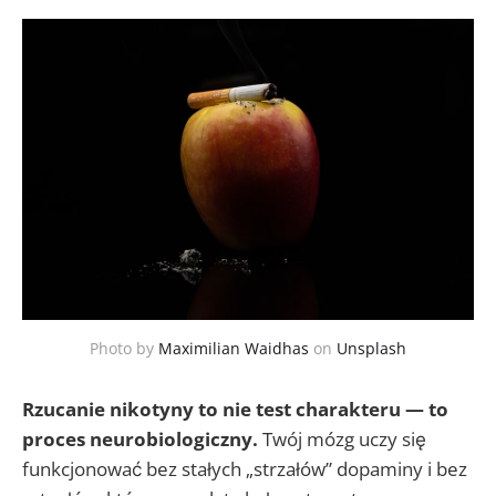
Photo by
Maximilian Waidhas
on
Unsplash
Rzucanie nikotyny to nie test charakteru — to
proces neurobiologiczny.
Twój mózg uczy się
funkcjonować bez stałych „strzałów” dopaminy i bez