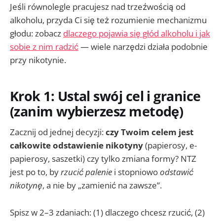
Jeśli równolegle pracujesz nad trzeźwością od
alkoholu, przyda Ci się też rozumienie mechanizmu
głodu: zobacz
dlaczego pojawia się głód alkoholu i jak
sobie z nim radzić
— wiele narzędzi działa podobnie
przy nikotynie.
Krok 1: Ustal swój cel i granice
(zanim wybierzesz metodę)
Zacznij od jednej decyzji:
czy Twoim celem jest
całkowite odstawienie nikotyny
(papierosy, e-
papierosy, saszetki) czy tylko zmiana formy? NTZ
jest po to, by
rzucić palenie
i stopniowo
odstawić
nikotynę
, a nie by „zamienić na zawsze”.
Spisz w 2–3 zdaniach: (1) dlaczego chcesz rzucić, (2)