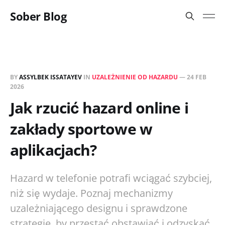
Sober Blog
BY
ASSYLBEK ISSATAYEV
IN
UZALEŻNIENIE OD HAZARDU
—
24 FEB
2026
Jak rzucić hazard online i
zakłady sportowe w
aplikacjach?
Hazard w telefonie potrafi wciągać szybciej,
niż się wydaje. Poznaj mechanizmy
uzależniającego designu i sprawdzone
strategie, by przestać obstawiać i odzyskać