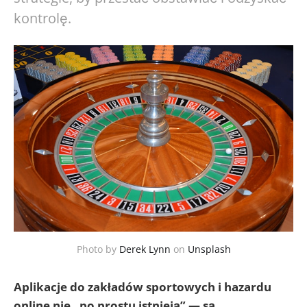
kontrolę.
Photo by
Derek Lynn
on
Unsplash
Aplikacje do zakładów sportowych i hazardu
online nie „po prostu istnieją” — są