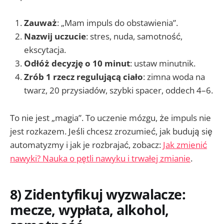
Zauważ
: „Mam impuls do obstawienia”.
Nazwij uczucie
: stres, nuda, samotność,
ekscytacja.
Odłóż decyzję o 10 minut
: ustaw minutnik.
Zrób 1 rzecz regulującą ciało
: zimna woda na
twarz, 20 przysiadów, szybki spacer, oddech 4–6.
To nie jest „magia”. To uczenie mózgu, że impuls nie
jest rozkazem. Jeśli chcesz zrozumieć, jak budują się
automatyzmy i jak je rozbrajać, zobacz:
Jak zmienić
nawyki? Nauka o pętli nawyku i trwałej zmianie
.
8) Zidentyfikuj wyzwalacze:
mecze, wypłata, alkohol,