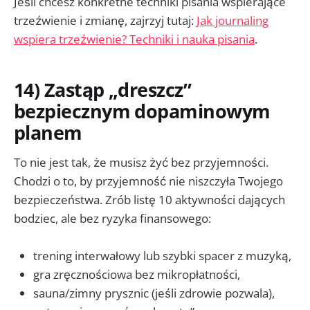
Jeśli chcesz konkretne techniki pisania wspierające
trzeźwienie i zmianę, zajrzyj tutaj:
Jak journaling
wspiera trzeźwienie? Techniki i nauka pisania
.
14) Zastąp „dreszcz”
bezpiecznym dopaminowym
planem
To nie jest tak, że musisz żyć bez przyjemności.
Chodzi o to, by przyjemność nie niszczyła Twojego
bezpieczeństwa. Zrób listę 10 aktywności dających
bodziec, ale bez ryzyka finansowego:
trening interwałowy lub szybki spacer z muzyką,
gra zręcznościowa bez mikropłatności,
sauna/zimny prysznic (jeśli zdrowie pozwala),