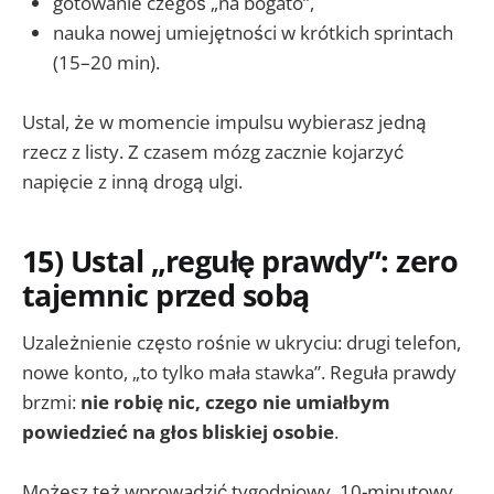
gotowanie czegoś „na bogato”,
nauka nowej umiejętności w krótkich sprintach
(15–20 min).
Ustal, że w momencie impulsu wybierasz jedną
rzecz z listy. Z czasem mózg zacznie kojarzyć
napięcie z inną drogą ulgi.
15) Ustal „regułę prawdy”: zero
tajemnic przed sobą
Uzależnienie często rośnie w ukryciu: drugi telefon,
nowe konto, „to tylko mała stawka”. Reguła prawdy
brzmi:
nie robię nic, czego nie umiałbym
powiedzieć na głos bliskiej osobie
.
Możesz też wprowadzić tygodniowy, 10-minutowy