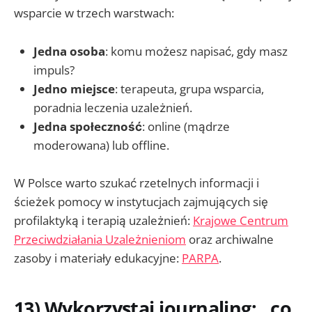
wsparcie w trzech warstwach:
Jedna osoba
: komu możesz napisać, gdy masz
impuls?
Jedno miejsce
: terapeuta, grupa wsparcia,
poradnia leczenia uzależnień.
Jedna społeczność
: online (mądrze
moderowana) lub offline.
W Polsce warto szukać rzetelnych informacji i
ścieżek pomocy w instytucjach zajmujących się
profilaktyką i terapią uzależnień:
Krajowe Centrum
Przeciwdziałania Uzależnieniom
oraz archiwalne
zasoby i materiały edukacyjne:
PARPA
.
13) Wykorzystaj journaling: „co