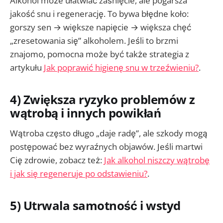
Alkohol może ułatwiać zaśnięcie, ale pogarsza
jakość snu i regenerację. To bywa błędne koło:
gorszy sen → większe napięcie → większa chęć
„zresetowania się” alkoholem. Jeśli to brzmi
znajomo, pomocna może być także strategia z
artykułu
Jak poprawić higienę snu w trzeźwieniu?
.
4) Zwiększa ryzyko problemów z
wątrobą i innych powikłań
Wątroba często długo „daje radę”, ale szkody mogą
postępować bez wyraźnych objawów. Jeśli martwi
Cię zdrowie, zobacz też:
Jak alkohol niszczy wątrobę
i jak się regeneruje po odstawieniu?
.
5) Utrwala samotność i wstyd