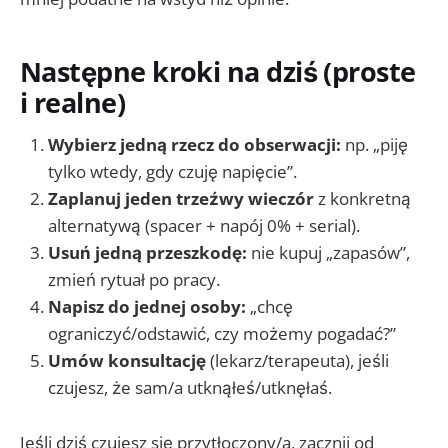
Następne kroki na dziś (proste
i realne)
Wybierz jedną rzecz do obserwacji:
np. „piję
tylko wtedy, gdy czuję napięcie”.
Zaplanuj jeden trzeźwy wieczór
z konkretną
alternatywą (spacer + napój 0% + serial).
Usuń jedną przeszkodę:
nie kupuj „zapasów”,
zmień rytuał po pracy.
Napisz do jednej osoby:
„chcę
ograniczyć/odstawić, czy możemy pogadać?”
Umów konsultację
(lekarz/terapeuta), jeśli
czujesz, że sam/a utknąłeś/utknęłaś.
Jeśli dziś czujesz się przytłoczony/a, zacznij od