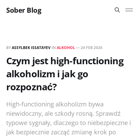
Sober Blog
BY
ASSYLBEK ISSATAYEV
IN
ALKOHOL
—
24 FEB 2026
Czym jest high-functioning
alkoholizm i jak go
rozpoznać?
High-functioning alkoholizm bywa
niewidoczny, ale szkody rosną. Sprawdź
typowe sygnały, dlaczego to niebezpieczne i
jak bezpiecznie zacząć zmianę krok po