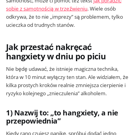
samotność, może ci pomóc też tekst
jak poradzić
sobie z samotnością w trzeźwieniu
. Wiele osób
odkrywa, że to nie „imprezy” są problemem, tylko
ucieczka od trudnych stanów.
Jak przestać nakręcać
hangxiety w dniu po piciu
Nie będę udawać, że istnieje magiczna technika,
która w 10 minut wyłączy ten stan. Ale widziałem, że
kilka prostych kroków realnie zmniejsza cierpienie i
ryzyko kolejnego „znieczulenia” alkoholem.
1) Nazwij to: „to hangxiety, a nie
przepowiednia”
Kiedy rano czujesz panikę, spróbuj dodać jedno