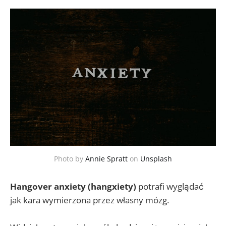
Photo by
Annie Spratt
on
Unsplash
Hangover anxiety (hangxiety)
potrafi wyglądać
jak kara wymierzona przez własny mózg.