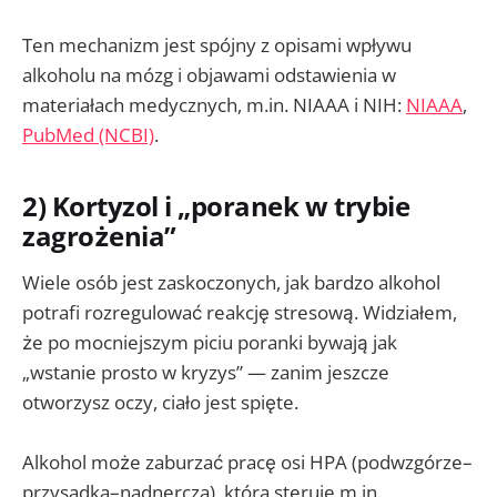
Ten mechanizm jest spójny z opisami wpływu
alkoholu na mózg i objawami odstawienia w
materiałach medycznych, m.in. NIAAA i NIH:
NIAAA
,
PubMed (NCBI)
.
2) Kortyzol i „poranek w trybie
zagrożenia”
Wiele osób jest zaskoczonych, jak bardzo alkohol
potrafi rozregulować reakcję stresową. Widziałem,
że po mocniejszym piciu poranki bywają jak
„wstanie prosto w kryzys” — zanim jeszcze
otworzysz oczy, ciało jest spięte.
Alkohol może zaburzać pracę osi HPA (podwzgórze–
przysadka–nadnercza), która steruje m.in.