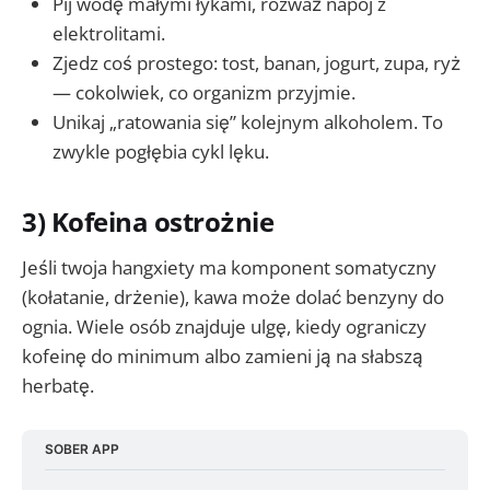
Pij wodę małymi łykami, rozważ napój z
elektrolitami.
Zjedz coś prostego: tost, banan, jogurt, zupa, ryż
— cokolwiek, co organizm przyjmie.
Unikaj „ratowania się” kolejnym alkoholem. To
zwykle pogłębia cykl lęku.
3) Kofeina ostrożnie
Jeśli twoja hangxiety ma komponent somatyczny
(kołatanie, drżenie), kawa może dolać benzyny do
ognia. Wiele osób znajduje ulgę, kiedy ograniczy
kofeinę do minimum albo zamieni ją na słabszą
herbatę.
SOBER APP