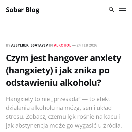
Sober Blog
BY
ASSYLBEK ISSATAYEV
IN
ALKOHOL
—
24 FEB 2026
Czym jest hangover anxiety
(hangxiety) i jak znika po
odstawieniu alkoholu?
Hangxiety to nie „przesada” — to efekt
działania alkoholu na mózg, sen i układ
stresu. Zobacz, czemu lęk rośnie na kacu i
jak abstynencja może go wygasić u źródła.