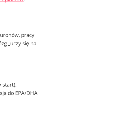
euronów, pracy
zg „uczy się na
 start).
ersja do EPA/DHA