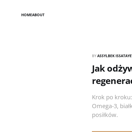
HOME
ABOUT
BY
ASSYLBEK ISSATAY
Jak odżyw
regenera
Krok po kroku:
Omega-3, białk
posiłków.