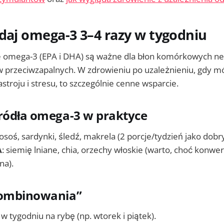
daj omega-3 3–4 razy w tygodniu
 omega-3 (EPA i DHA) są ważne dla błon komórkowych n
w przeciwzapalnych. W zdrowieniu po uzależnieniu, gdy mó
astroju i stresu, to szczególnie cenne wsparcie.
ródła omega-3 w praktyce
 łosoś, sardynki, śledź, makrela (2 porcje/tydzień jako dobry
A
: siemię lniane, chia, orzechy włoskie (warto, choć konw
na).
kombinowania”
w tygodniu na rybę (np. wtorek i piątek).