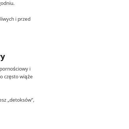
godniu.
liwych i przed
wy
dpornościowy i
to często wiąże
esz „detoksów”,