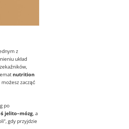
jednym z
żnieniu układ
rzekaźników,
 temat
nutrition
y: możesz zacząć
zg po
ś jelito–mózg
, a
i”, gdy przyjdzie