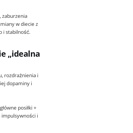
, zaburzenia
zmiany w diecie z
 i stabilność.
ie „idealna
 rozdrażnienia i
iej dopaminy i
 główne posiłki +
o impulsywności i