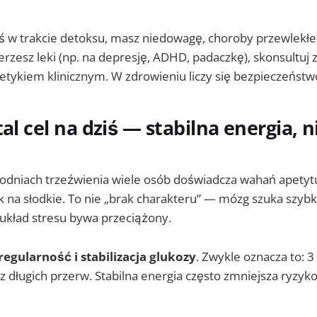
teś w trakcie detoksu, masz niedowagę, choroby przewlekłe
erzesz leki (np. na depresję, ADHD, padaczkę), skonsultuj 
etykiem klinicznym. W zdrowieniu liczy się bezpieczeństwo
tal cel na dziś — stabilna energia, n
odniach trzeźwienia wiele osób doświadcza wahań apetytu,
k na słodkie. To nie „brak charakteru” — mózg szuka szybk
 układ stresu bywa przeciążony.
regularność i stabilizacja glukozy
. Zwykle oznacza to: 3
z długich przerw. Stabilna energia często zmniejsza ryzyk