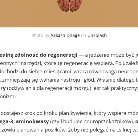
Photo by
Aakash Dhage
on
Unsplash
alną zdolność do regeneracji
— a jedzenie może być 
iennych” narzędzi, które tę regenerację wspiera. Po uzale
ochodzi do siebie miesiącami: wraca równowaga neurop
en, zmniejszają się wahania nastroju i głód. Właśnie dlatego
ery
(odżywiania dla regeneracji mózgu) jest tak praktyczn
jonizmu.
dostajesz krok po kroku plan żywienia, który wspiera mó
ega-3
,
aminokwasy
(czyli budulec neuroprzekaźników),
o
zówki planowania posiłków, żeby nie polegać na „silnej wol