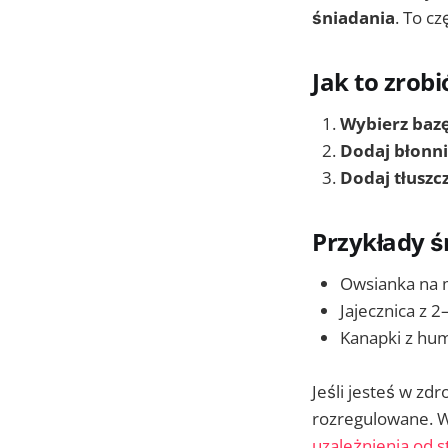
śniadania
. To cz
Jak to zrob
Wybierz baz
Dodaj błonn
Dodaj tłuszc
Przykłady 
Owsianka na m
Jajecznica z 2
Kanapki z hum
Jeśli jesteś w zd
rozregulowane. W
uzależnienia od 