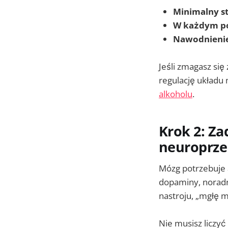
Minimalny s
W każdym po
Nawodnieni
Jeśli zmagasz się
regulację układu
alkoholu
.
Krok 2: Za
neuroprz
Mózg potrzebuje 
dopaminy, noradr
nastroju, „mgłę m
Nie musisz liczyć