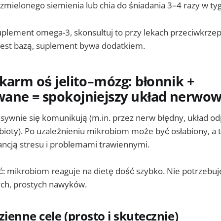
 zmielonego siemienia lub chia do śniadania 3–4 razy w ty
uplement omega-3, skonsultuj to przy lekach przeciwkrzep
 jest bazą, suplement bywa dodatkiem.
karm oś jelito–mózg: błonnik +
ane = spokojniejszy układ nerwo
ensywnie się komunikują (m.in. przez nerw błędny, układ o
bioty). Po uzależnieniu mikrobiom może być osłabiony, a 
rancją stresu i problemami trawiennymi.
 mikrobiom reaguje na dietę dość szybko. Nie potrzebuj
ych, prostych nawyków.
ienne cele (prosto i skutecznie)