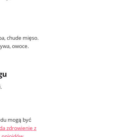
yba, chude mięso.
rzywa, owoce.
gu
.
głodu mogą być
da zdrowienie z
d opioidów
.