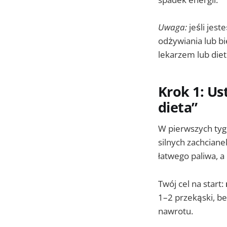
Uwaga:
jeśli jes
odżywiania lub bi
lekarzem lub diet
Krok 1: Us
dieta”
W pierwszych tyg
silnych zachciane
łatwego paliwa, a
Twój cel na start:
1–2 przekąski, be
nawrotu.