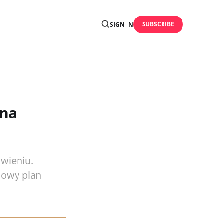
SUBSCRIBE
SIGN IN
 na
źwieniu.
iowy plan