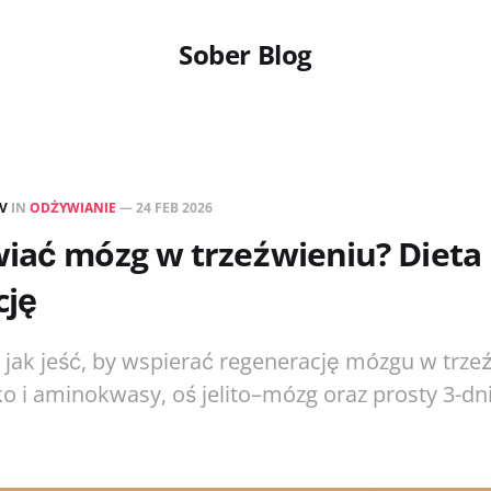
Sober Blog
EV
IN
ODŻYWIANIE
—
24 FEB 2026
iać mózg w trzeźwieniu? Dieta
cję
 jak jeść, by wspierać regenerację mózgu w trze
o i aminokwasy, oś jelito–mózg oraz prosty 3-dn