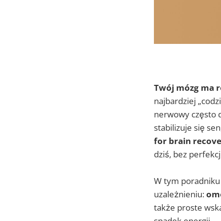
Twój mózg ma re
najbardziej „codz
nerwowy często d
stabilizuje się s
for brain recov
dziś, bez perfekc
W tym poradniku 
uzależnieniu:
om
także proste wska
spadek energii.