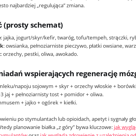
ęsto najbardziej „regulująca” zmiana.
ić (prosty schemat)
ę
: jajka, jogurt/skyr/kefir, twaróg, tofu/tempeh, strączki, r
ik
: owsianka, pełnoziarniste pieczywo, płatki owsiane, wa
z
: orzechy, pestki, oliwa, awokado.
śniadań wspierających regenerację móz
leku/napoju sojowym + skyr + orzechy włoskie + borówki
–3 jaj + pełnoziarnisty tost + pomidor + oliwa.
musem + jajko + ogórek + kiełki.
rowieniu po stymulantach lub opioidach, apetyt i sygnały 
tedy planowanie białka „z góry” bywa kluczowe:
jak wyglą
stymulantów
oraz
jak wygląda zdrowienie z uzależnienia o