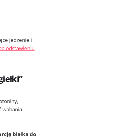
ące jedzenie i
 po odstawieniu
iełki”
otoniny,
ć wahania
rcję białka do