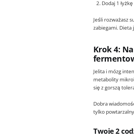
Dodaj 1 łyżkę
Jeśli rozważasz s
zabiegami. Dieta
Krok 4: Na
fermentow
Jelita i mózg int
metabolity mikro
się z gorszą tole
Dobra wiadomość:
tylko powtarzaln
Twoje 2 codz