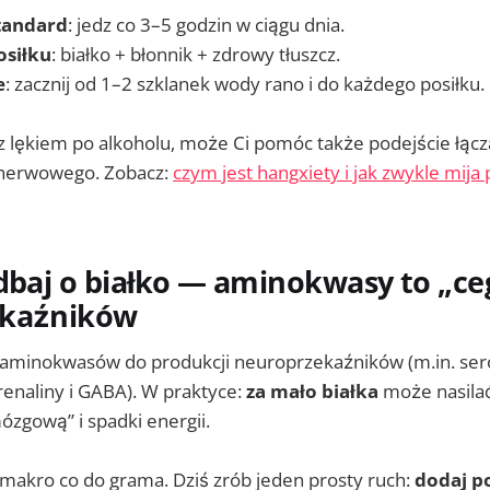
tandard
: jedz co 3–5 godzin w ciągu dnia.
siłku
: białko + błonnik + zdrowy tłuszcz.
e
: zacznij od 1–2 szklanek wody rano i do każdego posiłku.
 z lękiem po alkoholu, może Ci pomóc także podejście łącz
 nerwowego. Zobacz:
czym jest hangxiety i jak zwykle mija
dbaj o białko — aminokwasy to „ceg
ekaźników
aminokwasów do produkcji neuroprzekaźników (m.in. ser
enaliny i GABA). W praktyce:
za mało białka
może nasila
ózgową” i spadki energii.
 makro co do grama. Dziś zrób jeden prosty ruch:
dodaj po