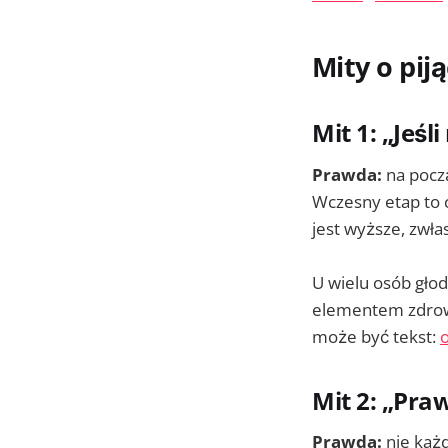
Mity o pi
Mit 1: „Jeś
Prawda:
na począ
Wczesny etap to c
jest wyższe, zwła
U wielu osób głody
elementem zdrowi
może być tekst:
Mit 2: „Pra
Prawda:
nie każd