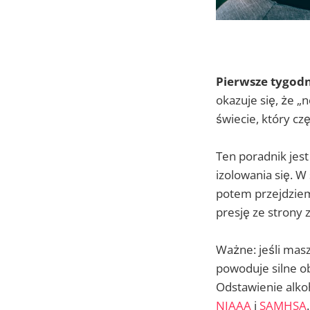
Pierwsze tygodn
okazuje się, że „
świecie, który cz
Ten poradnik jest 
izolowania się. W
potem przejdziem
presję ze strony
Ważne: jeśli masz
powoduje silne ob
Odstawienie alkoh
NIAAA
i
SAMHSA
.