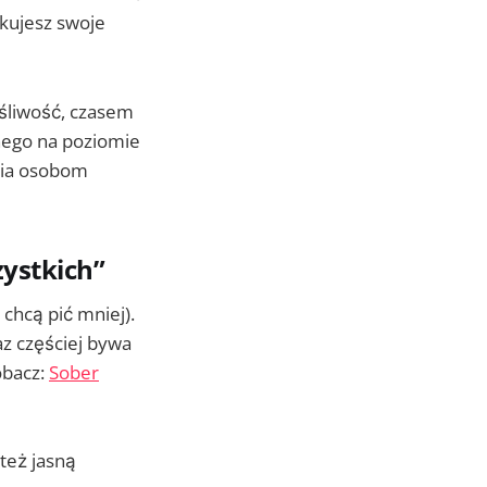
ikujesz swoje
ośliwość, czasem
nego na poziomie
nia osobom
zystkich”
chcą pić mniej).
az częściej bywa
obacz:
Sober
 też jasną