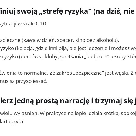
iniuj swoją „strefę ryzyka” (na dziś, ni
sytuacji w skali 0–10:
zpieczne (kawa w dzień, spacer, kino bez alkoholu).
zyko (kolacja, gdzie inni piją, ale jest jedzenie i możesz wy
ryzyko (domówki, kluby, spotkania „pod picie”, osoby któr
wienia to normalne, że zakres „bezpieczne” jest wąski. Z
musisz przyspieszać.
erz jedną prostą narrację i trzymaj się 
wielu wyjaśnień. W praktyce najlepiej działa krótka, spoko
arta płyta.