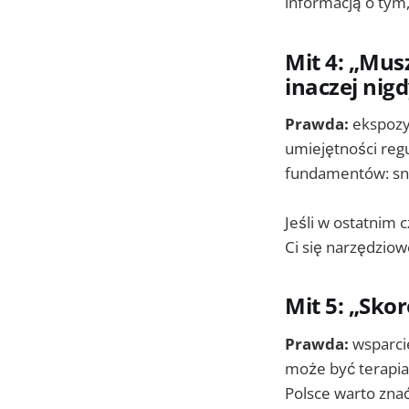
informacją o tym, 
Mit 4: „Mus
inaczej nigd
Prawda:
ekspozyc
umiejętności reg
fundamentów: snu,
Jeśli w ostatnim 
Ci się narzędziow
Mit 5: „Skor
Prawda:
wsparcie
może być terapia,
Polsce warto zna