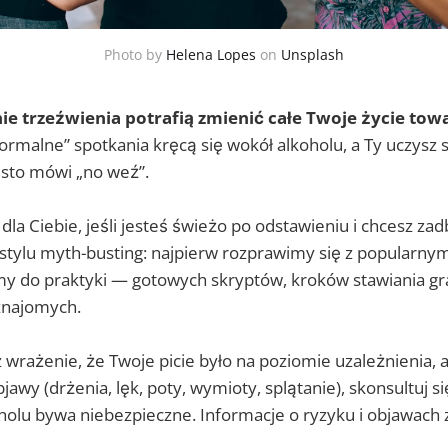
Photo by
Helena Lopes
on
Unsplash
ie trzeźwienia potrafią zmienić całe Twoje życie tow
normalne” spotkania kręcą się wokół alkoholu, a Ty uczysz 
ęsto mówi „no weź”.
dla Ciebie, jeśli jesteś świeżo po odstawieniu i chcesz zad
 stylu myth-busting: najpierw rozprawimy się z popularnym
y do praktyki — gotowych skryptów, kroków stawiania gra
 znajomych.
 wrażenie, że Twoje picie było na poziomie uzależnienia, 
jawy (drżenia, lęk, poty, wymioty, splątanie), skonsultuj s
olu bywa niebezpieczne. Informacje o ryzyku i objawach z