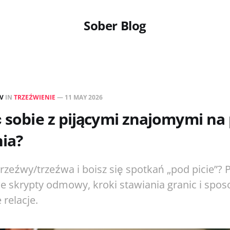
Sober Blog
EV
IN
TRZEŹWIENIE
—
11 MAY 2026
ć sobie z pijącymi znajomymi na
ia?
trzeźwy/trzeźwa i boisz się spotkań „pod picie”? P
e skrypty odmowy, kroki stawiania granic i spo
relacje.