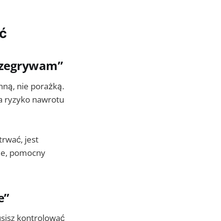
ć
 przegrywam”
nną, nie porażką.
 a ryzyko nawrotu
trwać, jest
sie, pomocny
e”
usisz kontrolować