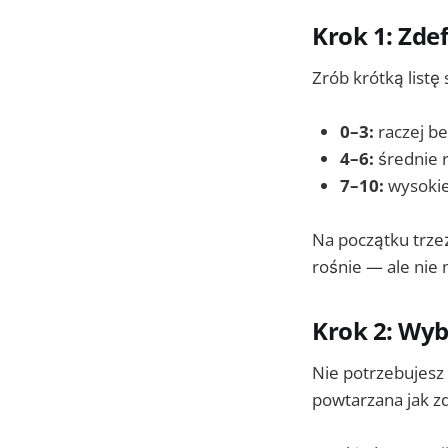
Krok 1: Zdef
Zrób krótką listę 
0–3:
raczej be
4–6:
średnie ry
7–10:
wysokie 
Na początku trzeź
rośnie — ale nie 
Krok 2: Wybi
Nie potrzebujesz 
powtarzana jak zd