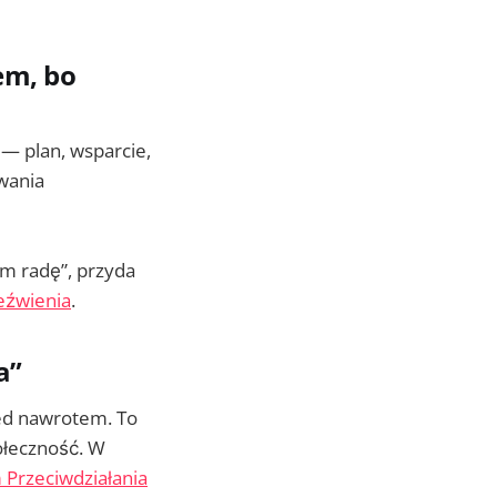
em, bo
— plan, wsparcie,
wania
am radę”, przyda
eźwienia
.
a”
zed nawrotem. To
połeczność. W
Przeciwdziałania