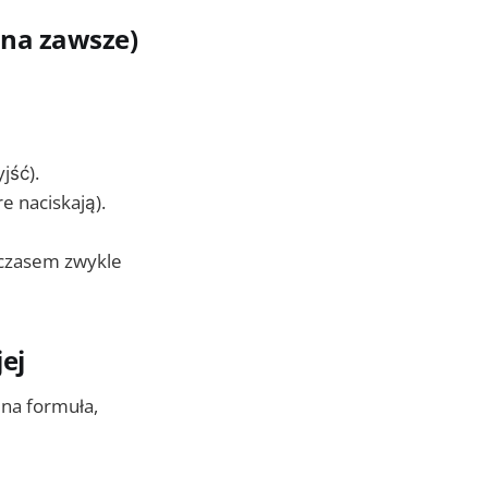
e na zawsze)
jść).
e naciskają).
 czasem zwykle
jej
jna formuła,