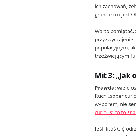
ich zachowań, żeb
granice (co jest O
Warto pamiętać, 
przyzwyczajenie.
populacyjnym, al
trzeźwiejącym fu
Mit 3: „Jak
Prawda:
wiele os
Ruch „sober curio
wyborem, nie sen
curious: co to zna
Jeśli ktoś Cię odr