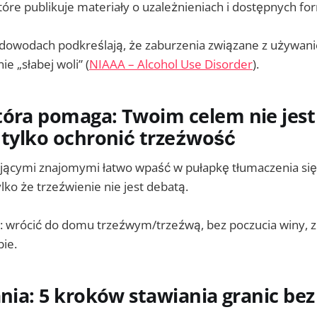
które publikuje materiały o uzależnieniach i dostępnych 
 dowodach podkreślają, że zaburzenia związane z używani
ie „słabej woli” (
NIAAA – Alcohol Use Disorder
).
tóra pomaga: Twoim celem nie jest
 tylko ochronić trzeźwość
ijącymi znajomymi łatwo wpaść w pułapkę tłumaczenia si
lko że trzeźwienie nie jest debatą.
: wrócić do domu trzeźwym/trzeźwą, bez poczucia winy, 
ie.
ania: 5 kroków stawiania granic be