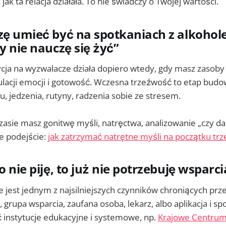
jak ta relacja działała. To nie świadczy o Twojej wartości.
zę umieć być na spotkaniach z alkohol
y nie nauczę się żyć”
ja na wyzwalacze działa dopiero wtedy, gdy masz zasoby 
ulacji emocji i gotowość. Wczesna trzeźwość to etap budo
 jedzenia, rutyny, radzenia sobie ze stresem.
czasie masz gonitwę myśli, natręctwa, analizowanie „czy d
e podejście:
jak zatrzymać natrętne myśli na początku trz
o nie piję, to już nie potrzebuję wsparci
 jest jednym z najsilniejszych czynników chroniących pr
 grupa wsparcia, zaufana osoba, lekarz, albo aplikacja i s
ć instytucje edukacyjne i systemowe, np.
Krajowe Centrum 