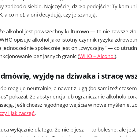
y zadbać o siebie. Najczęściej działa podejście: Ty komun
K, a co nie), a oni decydują, czy je szanują.
że alkohol jest powszechny kulturowo — to nie zawsze zł
 WHO opisuje alkohol jako istotny czynnik ryzyka zdrowot
e jednocześnie społecznie jest on „zwyczajny” — co utrud
nkcjonowanie bez jasnych granic (
WHO – Alcohol
).
 odmówię, wyjdę na dziwaka i stracę ws
ób reaguje neutralnie, a nawet z ulgą (bo sami też czasem 
us” pokazał, że abstynencja lub ograniczanie alkoholu cor
sacją. Jeśli chcesz łagodnego wejścia w nowe myślenie, z
czy i jak zacząć
.
zuca wyłącznie dlatego, że nie pijesz — to bolesne, ale jest