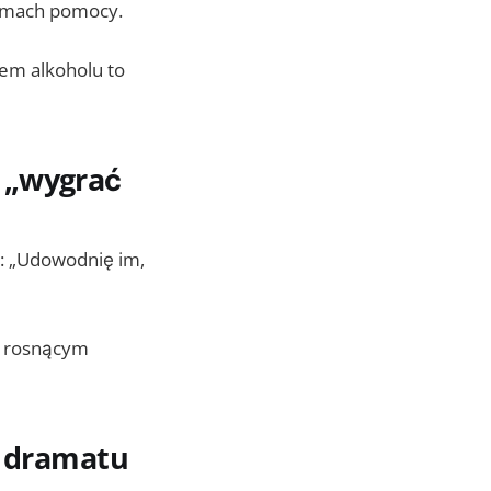
formach pomocy.
em alkoholu to
 „wygrać
ę: „Udowodnię im,
z rosnącym
z dramatu