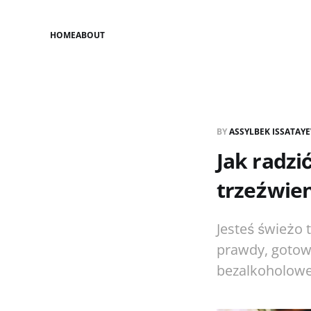
HOME
ABOUT
BY
ASSYLBEK ISSATAY
Jak radzi
trzeźwien
Jesteś świeżo 
prawdy, gotow
bezalkoholowe 