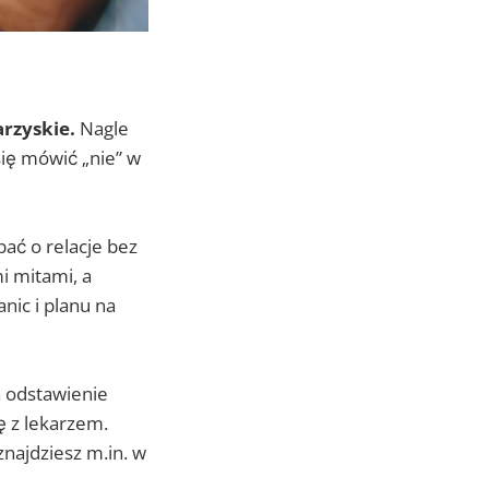
arzyskie.
Nagle
się mówić „nie” w
bać o relacje bez
i mitami, a
nic i planu na
a odstawienie
ię z lekarzem.
najdziesz m.in. w