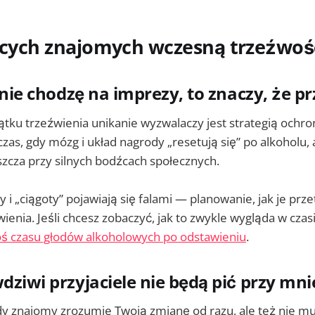
jących znajomych wczesną trzeźwoś
li nie chodzę na imprezy, to znaczy, że
tku trzeźwienia unikanie wyzwalaczy jest strategią ochro
zas, gdy mózg i układ nagrody „resetują się” po alkoholu,
szcza przy silnych bodźcach społecznych.
 i „ciągoty” pojawiają się falami — planowanie, jak je prze
enia. Jeśli chcesz zobaczyć, jak to zwykle wygląda w cza
oś czasu głodów alkoholowych po odstawieniu
.
wdziwi przyjaciele nie będą pić przy mni
y znajomy zrozumie Twoją zmianę od razu, ale też nie m