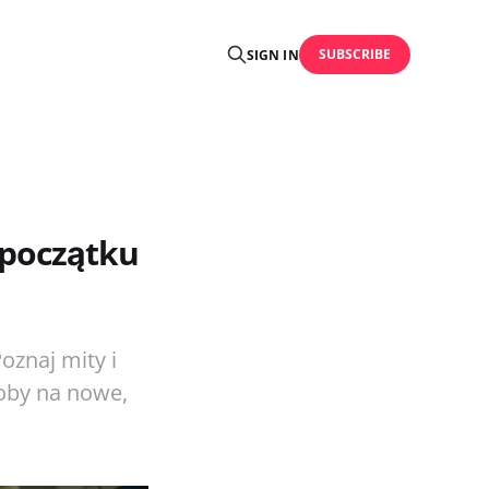
SUBSCRIBE
SIGN IN
 początku
oznaj mity i
soby na nowe,