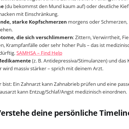
me
(du bekommst den Mund kaum auf) oder deutliche Kief
acken mit Einschränkung.
ende, starke Kopfschmerzen
morgens oder Schmerzen, d
iehen.
tome, die sich verschlimmern
: Zittern, Verwirrtheit, Fi
en, Krampfanfälle oder sehr hoher Puls – das ist medizinis
ürftig.
SAMHSA – Find Help
Medikamente
(z. B. Antidepressiva/Stimulanzen) und das 
r wird massiv stärker – sprich mit deinem Arzt.
 bist: Ein Zahnarzt kann Zahnabrieb prüfen und eine pas
ausarzt kann Entzug/Schlaf/Angst medizinisch einordnen.
 Verstehe deine persönliche Timelin