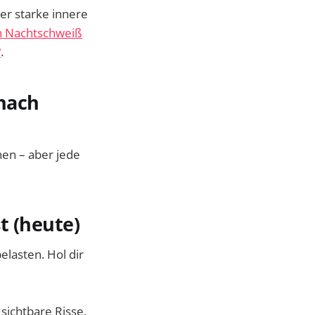
er starke innere
n Nachtschweiß
?
.
 nach
hen – aber jede
st (heute)
elasten. Hol dir
sichtbare Risse.