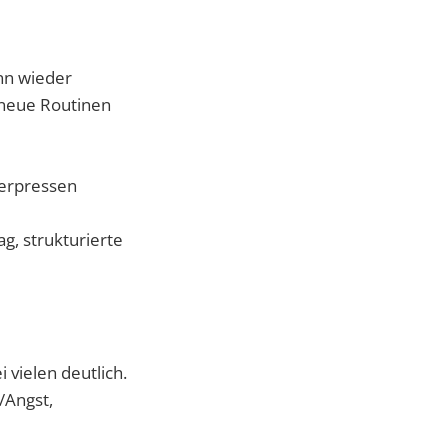
ann wieder
d neue Routinen
ferpressen
g, strukturierte
 vielen deutlich.
s/Angst,