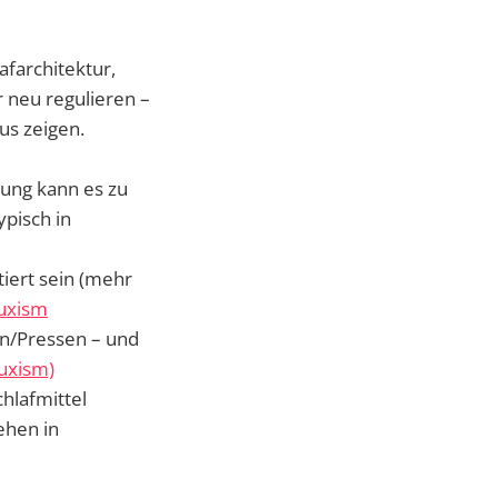
farchitektur,
 neu regulieren –
us zeigen.
ung kann es zu
pisch in
iert sein (mehr
uxism
hen/Pressen – und
ruxism)
hlafmittel
ehen in