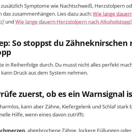
 zusätzlich Symptome wie Nachtschweiß, Herzstolpern od
nn das zusammenhängen. Lies dazu auch:
Wie lange dauer
p?
und
Wie lange dauern Herzstolpern nach Alkoholstopp
tep: So stoppst du Zähneknirschen
opp
tte in Reihenfolge durch. Du musst nicht alles perfekt mac
g kann Druck aus dem System nehmen.
Prüfe zuerst, ob es ein Warnsignal i
 harmlos, kann aber Zähne, Kiefergelenk und Schlaf stark b
elle Hilfe, wenn eines davon zutrifft:
schmerzen
, abgebrochene Zähne, lockere Füllungen oder 