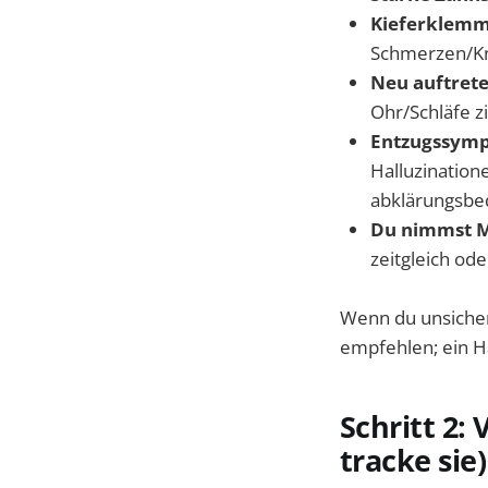
Kieferklem
Schmerzen/Kn
Neu auftret
Ohr/Schläfe z
Entzugssymp
Halluzination
abklärungsbed
Du nimmst 
zeitgleich ode
Wenn du unsicher
empfehlen; ein H
Schritt 2:
tracke sie)