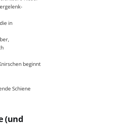
ergelenk-
ie in
eber,
ch
Knirschen beginnt
sende Schiene
e (und