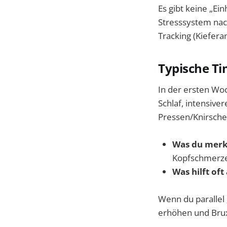
Es gibt keine „Ein
Stresssystem nac
Tracking (Kiefera
Typische Ti
In der ersten Wo
Schlaf, intensiv
Pressen/Knirsche
Was du merk
Kopfschmerze
Was hilft of
Wenn du parallel „
erhöhen und Bru