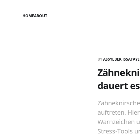
HOME
ABOUT
BY
ASSYLBEK ISSATAY
Zähnekni
dauert es
Zähneknirsche
auftreten. Hie
Warnzeichen un
Stress-Tools u