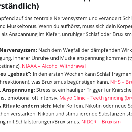
rständlich)
mpfend auf das zentrale Nervensystem und verändert Schla
d Muskeltonus. Wenn du aufhörst, muss sich dein Körper
 als Anspannung im Kiefer, unruhiger Schlaf oder Bruxism
Nervensystem:
Nach dem Wegfall der dämpfenden Wirk
egung, innerer Unruhe und Muskelanspannung kommen (ty
stinenz).
NIAAA – Alcohol Withdrawal
neu „gebaut“:
In den ersten Wochen kann Schlaf fragment
hreaktionen), was Bruxismus begünstigen kann.
NHS – Br
t, Anspannung:
Stress ist ein häufiger Trigger für Knirsc
 ist emotional oft intensiv.
Mayo Clinic – Teeth grinding (b
 Rituale ändern sich:
Mehr Koffein, Nikotin oder neue Sc
hen verstärken. Nikotin und stimulierende Substanzen st
 mit Schlafstörungen/Bruxismus.
NIDCR – Bruxism