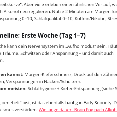
heitskurve“. Aber viele erleben einen ähnlichen Verlauf, we
h Alkohol neu regulieren. Nutze 2 Minuten am Morgen für 
nspannung 0–10, Schlafqualität 0–10, Koffein/Nikotin, Stres
meline: Erste Woche (Tag 1–7)
che kann dein Nervensystem im „Aufholmodus“ sein. Häuf
ere Träume, Schwitzen oder Anspannung – und damit auch
n.
en kannst:
Morgen-Kieferschmerz, Druck auf den Zähne
n, Verspannungen in Nacken/Schultern.
t am meisten:
Schlafhygiene + Kiefer-Entspannung (siehe Sc
benebelt“ bist, ist das ebenfalls häufig in Early Sobriety. 
xismus verstärken:
Wie lange dauert Brain Fog nach Alkoh