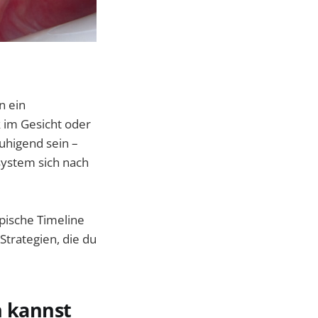
n ein
 im Gesicht oder
uhigend sein –
nsystem sich nach
ypische Timeline
trategien, die du
 kannst