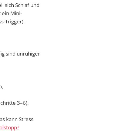
il sich Schlaf und
ein Mini-
s-Trigger).
ig sind unruhiger
n,
hritte 3–6).
Das kann Stress
olstopp?