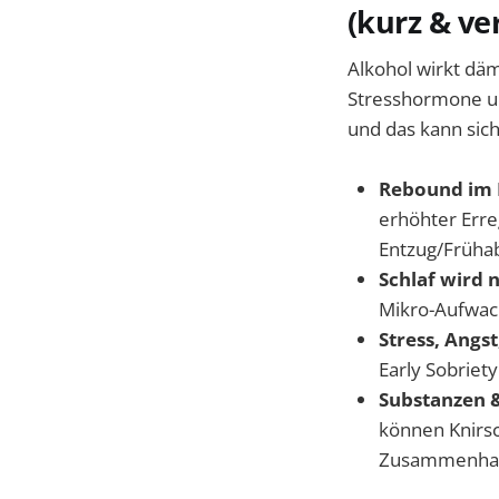
(kurz & ve
Alkohol wirkt dä
Stresshormone un
und das kann sich
Rebound im 
erhöhter Err
Entzug/Frühab
Schlaf wird 
Mikro-Aufwac
Stress, Angs
Early Sobriety
Substanzen &
können Knirsc
Zusammenhang