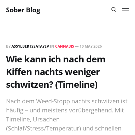
Sober Blog
BY
ASSYLBEK ISSATAYEV
IN
CANNABIS
—
10 MAY 2026
Wie kann ich nach dem
Kiffen nachts weniger
schwitzen? (Timeline)
Nach dem Weed-Stopp nachts schwitzen ist
häufig – und meistens vorübergehend. Mit
Timeline, Ursachen
(Schlaf/Stress/Temperatur) und schnellen