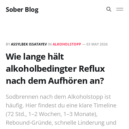
Sober Blog
BY
ASSYLBEK ISSATAYEV
IN
ALKOHOLSTOPP
—
03 MAY 2026
Wie lange hält
alkoholbedingter Reflux
nach dem Aufhören an?
Sodbrennen nach dem Alkoholstopp ist
häufig. Hier findest du eine klare Timeline
(72 Std., 1–2 Wochen, 1–3 Monate),
Rebound-Gründe, schnelle Linderung und