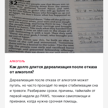
АЛКОГОЛЬ
Как долго длится дереализация после отказа
от алкоголя?
Дереализация после отказа от алкоголя может
пугать, но часто проходит по мере стабилизации сна
и тревоги. Разбираем сроки, причины, таймлайн от
первой недели до PAWS, техники самопомощи и
признаки, когда нужна срочная помощь.