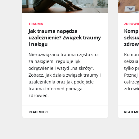
TRAUMA
ZDROWIE
Jak trauma napędza
Kompu
uzależnienie? Związek traumy
seksua
i nałogu
zdrow
Nierozwiązana trauma często stoi
Kompu
za nałogiem: reguluje lęk,
seksual
odrętwienie i wstyd „na skróty”.
tylko p
Zobacz, jak działa związek traumy i
Poznaj 
uzależnienia oraz jak podejście
ostrze
trauma-informed pomaga
zdrowi
zdrowieć.
READ MORE
READ M