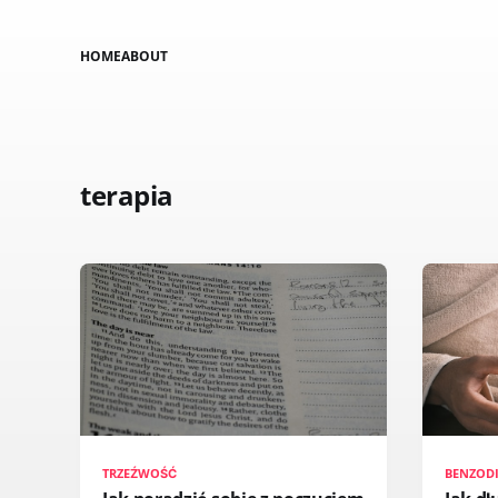
HOME
ABOUT
terapia
TRZEŹWOŚĆ
BENZOD