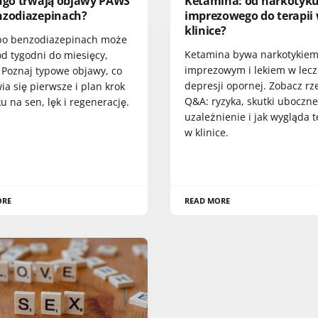
ługo trwają objawy PAWS
Ketamina: od narkotyk
nzodiazepinach?
imprezowego do terapii
klinice?
o benzodiazepinach może
Ketamina bywa narkotykie
od tygodni do miesięcy,
imprezowym i lekiem w lec
. Poznaj typowe objawy, co
depresji opornej. Zobacz rz
a się pierwsze i plan krok
Q&A: ryzyka, skutki uboczne
u na sen, lęk i regenerację.
uzależnienie i jak wygląda t
w klinice.
ORE
READ MORE