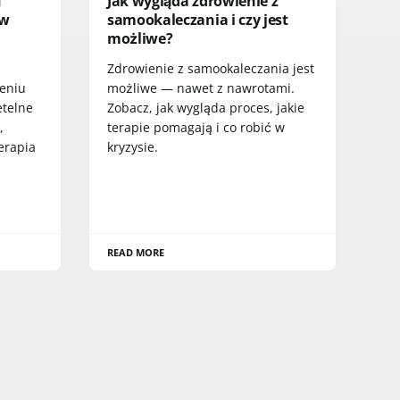
u
Jak wygląda zdrowienie z
 w
samookaleczania i czy jest
możliwe?
m
Zdrowienie z samookaleczania jest
zeniu
możliwe — nawet z nawrotami.
etelne
Zobacz, jak wygląda proces, jakie
,
terapie pomagają i co robić w
erapia
kryzysie.
READ MORE