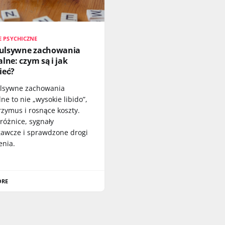
 PSYCHICZNE
lsywne zachowania
lne: czym są i jak
ieć?
lsywne zachowania
ne to nie „wysokie libido”,
rzymus i rosnące koszty.
różnice, sygnały
gawcze i sprawdzone drogi
enia.
ORE