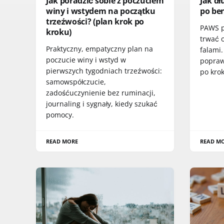
Jak poradzić sobie z poczuciem
Jak d
winy i wstydem na początku
po be
trzeźwości? (plan krok po
PAWS p
kroku)
trwać 
Praktyczny, empatyczny plan na
falami
poczucie winy i wstyd w
poprawi
pierwszych tygodniach trzeźwości:
po krok
samowspółczucie,
zadośćuczynienie bez ruminacji,
journaling i sygnały, kiedy szukać
pomocy.
READ MORE
READ M