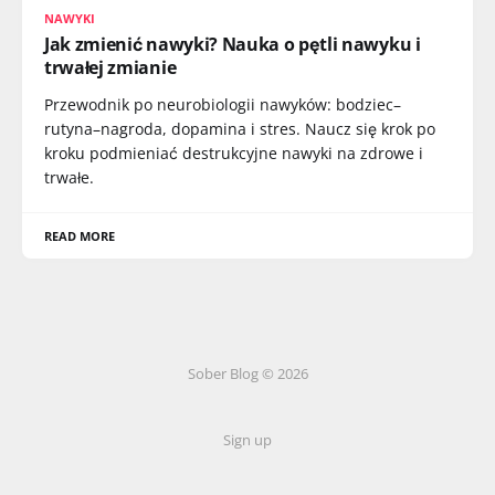
NAWYKI
Jak zmienić nawyki? Nauka o pętli nawyku i
trwałej zmianie
Przewodnik po neurobiologii nawyków: bodziec–
rutyna–nagroda, dopamina i stres. Naucz się krok po
kroku podmieniać destrukcyjne nawyki na zdrowe i
trwałe.
READ MORE
Sober Blog © 2026
Sign up